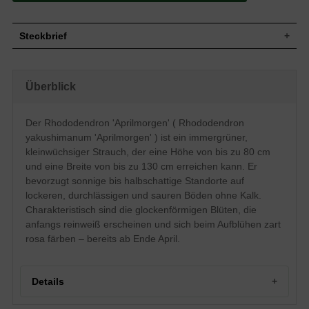
Steckbrief
Kleiner Strauch, aufrecht, gut verzweigt,
Wuchs
breitkompakt, dichtbuschig, rundlich, 60
Überblick
bis 80 cm hoch und bis zu 130 cm breit
Wuchshöhe
60 - 80 cm
Immergrün, elliptisch bis eilänglich, am
Der Rhododendron 'Aprilmorgen' ( Rhododendron
Ende zugespitzt, leicht nach oben
yakushimanum 'Aprilmorgen' ) ist ein immergrüner,
Blatt
gewölbt, ledrig, glänzend, Unterseite
zimtbraun behaart, Oberseite dunkelgrün,
kleinwüchsiger Strauch, der eine Höhe von bis zu 80 cm
ca. 10 cm lang
und eine Breite von bis zu 130 cm erreichen kann. Er
Frucht
Kapselfrucht
bevorzugt sonnige bis halbschattige Standorte auf
Anfangs reinweiß, im Aufblühen zart rosa,
lockeren, durchlässigen und sauren Böden ohne Kalk.
Blüte
glockenförmig, in Büscheln zusammen,
Charakteristisch sind die glockenförmigen Blüten, die
reichblühend
anfangs reinweiß erscheinen und sich beim Aufblühen zart
Blütezeit
Ende April bis Anfang Mai
rosa färben – bereits ab Ende April.
Rinde
Bräunlich
Wurzeln
Flachwurzler
Bevorzugt lockere, durchlässige und
Details
Boden
feuchte Untergründe, kalkhaltige Böden
vermeiden