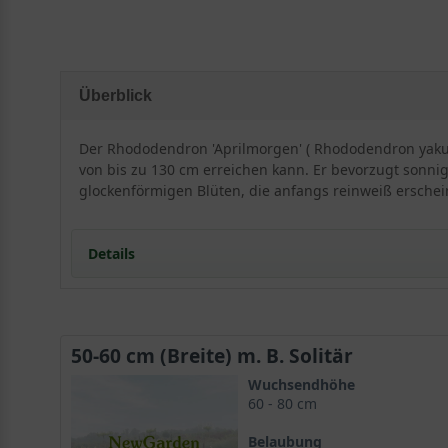
Überblick
Der Rhododendron 'Aprilmorgen' ( Rhododendron yakush
von bis zu 130 cm erreichen kann. Er bevorzugt sonnig
glockenförmigen Blüten, die anfangs reinweiß erschein
Details
Besonderheiten und Eigenschaften vom Rhodo
50-60 cm (Breite) m. B. Solitär
Der Rhododendron yakushimanum 'Aprilmorgen' ist ei
Wuchsendhöhe
Sorte durch ihre schönen Blüten und ihr glänzendes 
60 - 80 cm
Belaubung