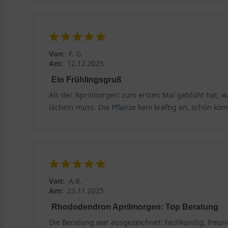
Rückschnitt – wann und wie sollte man den Rhodod
Ein regelmäßiger Rückschnitt ist für den Rhododendr
entfernt werden, um Platz für neue Triebe zu schaffen.
Von:
F. G.
Am:
12.12.2025
Düngung – wann und wie sollte man düngen?
Ein Frühlingsgruß
Der Rhododendron yakushimanum 'Aprilmorgen' sollte
Als der ‘Aprilmorgen’ zum ersten Mal geblüht hat, w
spezieller Rhododendrondünger, der einen niedrigen
lächeln muss. Die Pflanze kam kräftig an, schön ko
werden, da dies zu Verbrennungen an den Wurzeln u
Gibt es besondere Krankheiten, die den Rhododendr
Wie viele andere Pflanzen ist auch der Rhododendron 
Rhododendron befallen können:
Von:
A.B.
Am:
23.11.2025
Phytophthora-Wurzelfäule
Rhododendron Aprilmorgen: Top Beratung
Phytophthora-Wurzelfäule ist eine Pilzkrankheit, die
Die Beratung war ausgezeichnet: fachkundig, freund