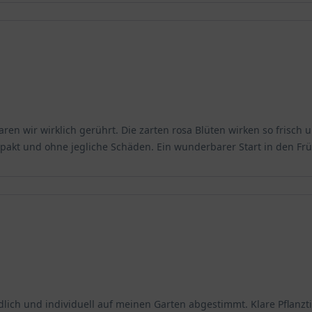
endron yakushimanum 'Aprilmorgen' zurückschneiden?
on yakushimanum 'Aprilmorgen' nicht unbedingt notwendig. Allerd
 Hierbei sollte darauf geachtet werden, dass nicht mehr als ein Dri
 während der Wachstumsperiode von April bis September regelmäß
aren wir wirklich gerührt. Die zarten rosa Blüten wirken so frisch
 pH-Wert aufweist und somit den sauren Boden des Rhododendrons
mpakt und ohne jegliche Schäden. Ein wunderbarer Start in den Frü
nd anderen Schäden führen kann.
on yakushimanum 'Aprilmorgen' befallen?
yakushimanum 'Aprilmorgen' anfällig für verschiedene Krankheiten.
 durch einen nassen Boden begünstigt wird. Die Wurzeln werden vo
lich und individuell auf meinen Garten abgestimmt. Klare Pflanzti