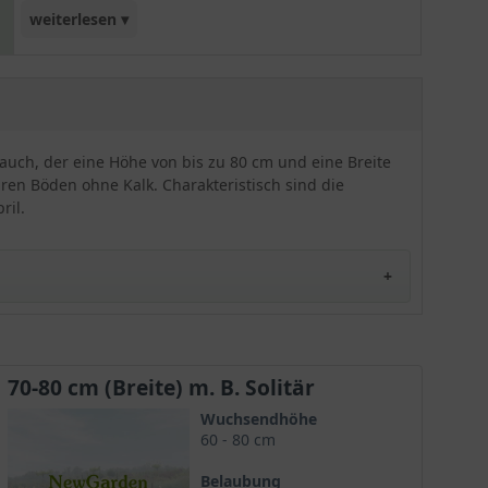
weiterlesen ▾
früh, nämlich schon ab Ende April. Eine
zusätzliche Besonderheit dieser Sorte ist
sicherlich das Laub, welches oberseits dunkelgrün
und unterseits zimtbraun behaart ist. Insgesamt
erweist sich 'Aprilmorgen' als gut winterhart. Ein
uch, der eine Höhe von bis zu 80 cm und eine Breite
perfekter Rhododendron, der sich sowohl für die
ren Böden ohne Kalk. Charakteristisch sind die
Einzelpflanzung eignet als auch als
ril.
Gruppengehölz zu überzeugen weiß.
70-80 cm (Breite) m. B. Solitär
en. Wie alle Rhododendren zeichnet sich auch diese
Wuchsendhöhe
ndron yakushimanum 'Aprilmorgen':
60 - 80 cm
Belaubung