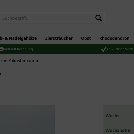
b- & Nadelgehölze
Ziersträucher
Obst
Rhododendron
Kauf auf Rechnung
Anwuchsgarantie
ron Yakushimanum
'
Wuchs
Wuchshöhe