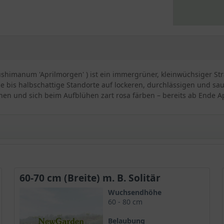
imanum 'Aprilmorgen' ) ist ein immergrüner, kleinwüchsiger Stra
e bis halbschattige Standorte auf lockeren, durchlässigen und sau
en und sich beim Aufblühen zart rosa färben – bereits ab Ende Ap
dendron yakushimanum 'Aprilmorgen'
60-70 cm (Breite) m. B. Solitär
ne attraktive Sorte aus der Gruppe der Yakushimanum-Rhododendr
Wuchsendhöhe
Laub aus. Hier sind einige besondere Eigenschaften des Rhodode
60 - 80 cm
Belaubung