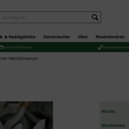
b- & Nadelgehölze
Ziersträucher
Obst
Rhododendron
Kauf auf Rechnung
Anwuchsgarantie
ron Yakushimanum
Wuchs
Wuchshöhe