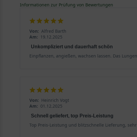
Wie frosthart / winterhart ist der Rhododendron yaku
Informationen zur Prüfung von Bewertungen
Der Rhododendron yakushimanum 'Ballkönigin' ist in d
ersten Jahren besonders geschützt werden, da sie noc
an den Blütenknospen kommen. Es empfiehlt sich dahe
Von:
Alfred Barth
Frost ausreichend Feuchtigkeit und Nährstoffe im Bod
Am:
19.12.2025
Unkompliziert und dauerhaft schön
Verwendungsmöglichkeiten vom Rhododendron 
Einpflanzen, angießen, wachsen lassen. Das Lungenkra
Der Rhododendron yakushimanum 'Ballkönigin' eignet s
ihre leuchtenden Blüten setzt die Pflanze schöne Akzen
Tipps zur Pflege
Von:
Heinrich Vogt
Rückschnitt – wann und wie sollte man den Rhodode
Am:
01.12.2025
Ein Rückschnitt des Rhododendron yakushimanum 'Ballkö
Schnell geliefert, top Preis-Leistung
kranke Äste. Wenn ein Rückschnitt erforderlich ist, so
Top Preis-Leistung und blitzschnelle Lieferung, sehr
beschädigten oder kranken Äste und schneiden Sie nich