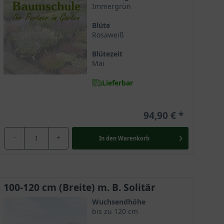
Immergrün
kt und rundlich, mit dichten und leicht
Blüte
Rosaweiß
Blütezeit
Mai
nem Rosaweiß mit weinroter Zeichnung und gewelltem
Lieferbar
94,90 €
e von ca. 4 bis 7 cm und eine Breite von ca. 2 bis 4
-
+
In den
Warenkorb
sform und seiner auffälligen Blüten ein beliebter
und ein hoher Anspruch an den Boden erforderlich.
100-120 cm (Breite) m. B. Solitär
Wuchsendhöhe
e Lage ist ein Platz, an dem der Rhododendron vor
bis zu 120 cm
der anderen Pflanzen sein, die eine ähnliche