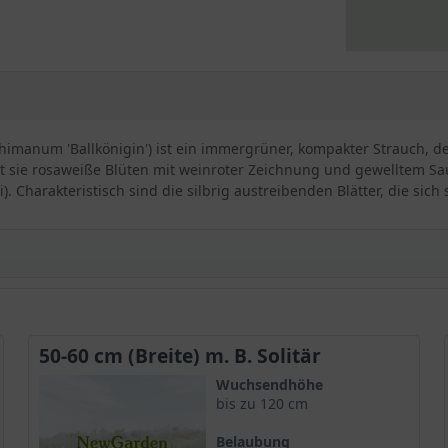
imanum 'Ballkönigin') ist ein immergrüner, kompakter Strauch, de
gt sie rosaweiße Blüten mit weinroter Zeichnung und gewelltem Sa
. Charakteristisch sind die silbrig austreibenden Blätter, die sic
endron yakushimanum 'Ballkönigin'
50-60 cm (Breite) m. B. Solitär
e besondere Sorte unter den Rhododendren. Er zeichnet sich durc
Wuchsendhöhe
' einen hohen Anspruch an den Boden und die Pflege.
bis zu 120 cm
Belaubung