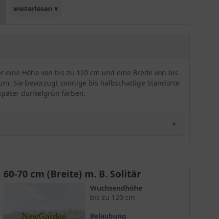
weiterlesen ▾
Blätter im Austrieb leicht silbrig sind, sich jedoch
dann dunkelgrün färben. Diese eindrucksvolle
Kombination aus Blüte und Blatt wird garantiert
besondere Akzente in den Garten setzen. Vor
allem eignet sich die 'Ballkönigin' für die
r eine Höhe von bis zu 120 cm und eine Breite von bis
Einzelpflanzung. Auch eine tolle Alternative für
um. Sie bevorzugt sonnige bis halbschattige Standorte
Pflanzgefäße. Insgesamt zeigt sich diese Sorte als
h später dunkelgrün färben.
sehr frosthart.
60-70 cm (Breite) m. B. Solitär
h eine kompakte Wuchsform und eine auffällige Blüte
Wuchsendhöhe
bis zu 120 cm
Belaubung