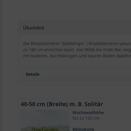
Überblick
Die Rhododendron 'Ballkönigin' ( Rhododendron yakush
zu 180 cm erreichen kann. Von Mitte bis Ende Mai zei
mit lockeren, durchlässigen und sauren Böden (kalkfrei)
Details
Besonderheiten und Eigenschaften vom Rhodod
40-50 cm (Breite) m. B. Solitär
Der Rhododendron yakushimanum 'Ballkönigin' ist ein
Wuchsendhöhe
aus. Wie alle Rhododendren hat auch die 'Ballkönigin
bis zu 120 cm
Belaubung