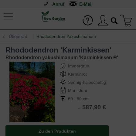
Anruf
Übersicht
Rhododendron Yakushimanum
Rhododendron 'Karminkissen'
Rhododendron yakushimanum 'Karminkissen ®'
Immergrün
Karminrot
Sonnig-halbschattig
Mai - Juni
60 - 80 cm
587,90 €
ab
Zu den Produkten