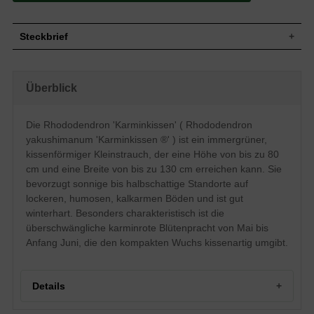
Steckbrief
Kleiner Strauch, breit ausladend,
Wuchs
kissenförmig, dichtbuschig, flachrund, ca.
Überblick
60 bis 80 cm hoch und bis zu 130 cm breit
Wuchshöhe
60 - 80 cm
Immergrün, schmal-lanzettlich, am Ende
Die Rhododendron 'Karminkissen' ( Rhododendron
zugespitzt, leicht nach oben gewölbt, matt
yakushimanum 'Karminkissen ®' ) ist ein immergrüner,
Blatt
glänzend, dunkelgrün, Unterseite
cremebraunfilzig behaart, bis zu 10 cm
kissenförmiger Kleinstrauch, der eine Höhe von bis zu 80
lang und 2 bis 3 cm breit
cm und eine Breite von bis zu 130 cm erreichen kann. Sie
Frucht
Kapselfrucht
bevorzugt sonnige bis halbschattige Standorte auf
Karminrot, trichterförmig, am Saum leicht
lockeren, humosen, kalkarmen Böden und ist gut
Blüte
gewellt, Einzelblüte 5 cm im Durchmesser,
winterhart. Besonders charakteristisch ist die
in Büscheln zusammen, sehr zahlreich
überschwängliche karminrote Blütenpracht von Mai bis
Blütezeit
Mai bis Anfang Juni
Anfang Juni, die den kompakten Wuchs kissenartig umgibt.
Rinde
Bräunlich
Wurzeln
Flachwurzler
Bevorzugt lockere, durchlässige, humose
Details
Boden
und feuchte Untergründe, kalkhaltige
Böden vermeiden