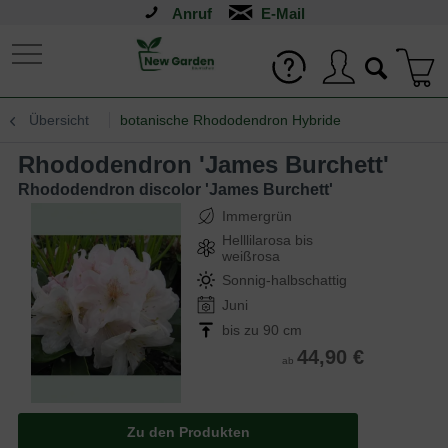
Anruf
Übersicht
botanische Rhododendron Hybride
Rhododendron 'James Burchett'
Rhododendron discolor 'James Burchett'
Immergrün
Helllilarosa bis
weißrosa
Sonnig-halbschattig
Juni
bis zu 90 cm
44,90 €
ab
Zu den Produkten