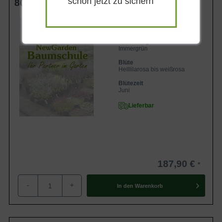
schon jetzt zu sichern
80-90 cm (Breite) m. B. Solitär
discolor 'James Burchett' an einem geeigneten Standort
gepflanzt wird und eine angemessene Pflege erhält, wird
Wuchsendhöhe
bis zu 90 cm
er eine attraktive und gesunde Pflanze sein, die jedes Jahr
Belaubung
eine Fülle von Blüten produziert.
Immergrün
Blüte
Helllilarosa bis weißrosa
Verwendungsmöglichkeiten vom Rhododendron
discolor 'James Burchett'
Blütezeit
Juni
Der Rhododendron discolor 'James Burchett' eignet sich
Lieferbar
aufgrund seiner auffälligen Blüten und attraktiven
Laubfärbung ideal als Solitärpflanze in Gärten und Parks.
Auch in Gruppenpflanzungen mit anderen Rhododendron-
Sorten oder Gehölzen kommt er gut zur Geltung. Seine
langanhaltenden Blüten eignen sich zudem hervorragend
187,90 €
zum Schneiden und Dekorieren.
-
+
In den
Warenkorb
Tipps zur Pflege