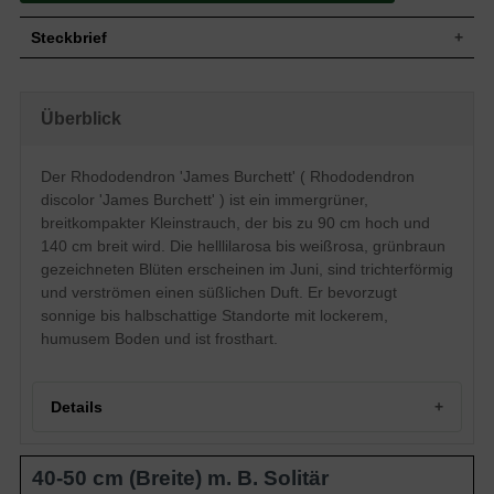
Steckbrief
Kleiner Strauch, aufrecht, breitkompakt,
Wuchs
dichtbuschig, rundlich, nach 10 Jahren 90
Überblick
cm hoch und 140 cm breit
Wuchshöhe
bis zu 90 cm
Immergrün, lanzettlich bis schmal-
Der Rhododendron 'James Burchett' ( Rhododendron
Blatt
elliptisch, am Ende zugespitzt, glänzend,
discolor 'James Burchett' ) ist ein immergrüner,
tiefgrün, bis zu 19 cm lang und 8 cm breit
breitkompakter Kleinstrauch, der bis zu 90 cm hoch und
Frucht
Kapselfrucht
140 cm breit wird. Die helllilarosa bis weißrosa, grünbraun
Helllilarosa bis weißrosa, grünbraun
gezeichneten Blüten erscheinen im Juni, sind trichterförmig
gezeichnet, trichterförmig, weit geöffnet,
Blüte
Einzelblüte ca. 9 cm im Durchmesser,
und verströmen einen süßlichen Duft. Er bevorzugt
rosa Knospen, in Dolden zusammen,
sonnige bis halbschattige Standorte mit lockerem,
reichblühend und süßlich duftend
humusem Boden und ist frosthart.
Blütezeit
Juni
Rinde
Bräunlich
Wurzeln
Flachwurzler
Details
Bevorzugt lockere, durchlässige, humose
Boden
und feuchte Untergründe, kalkhaltige
Böden vermeiden
40-50 cm (Breite) m. B. Solitär
Standort
Sonnig bis halbschattig