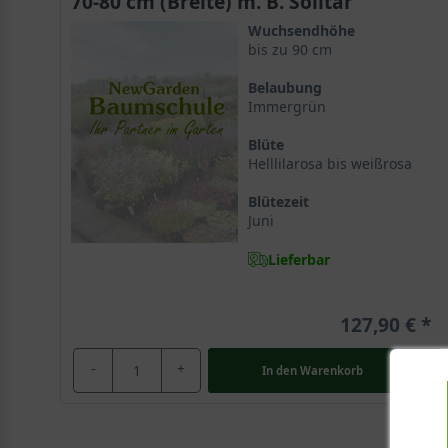
70-80 cm (Breite) m. B. Solitär
Wuchsendhöhe
bis zu 90 cm
Belaubung
Immergrün
Blüte
Helllilarosa bis weißrosa
Blütezeit
Juni
Lieferbar
127,90 €
-
+
In den
Warenkorb