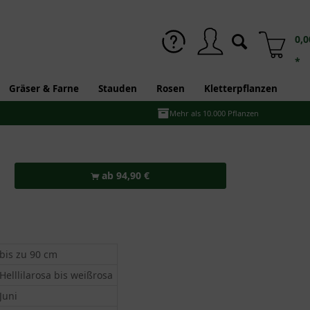
0,0
*
Gräser & Farne
Stauden
Rosen
Kletterpflanzen
Mehr als 10.000 Pflanzen
ab 94,90 €
bis zu 90 cm
Helllilarosa bis weißrosa
Juni