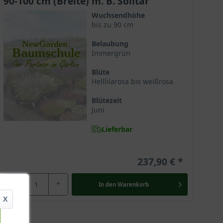
90-100 cm (Breite) m. B. Solitär
Wuchsendhöhe
bis zu 90 cm
Belaubung
Immergrün
Blüte
Helllilarosa bis weißrosa
Blütezeit
Juni
Lieferbar
237,90 €
-
+
In den
Warenkorb
X