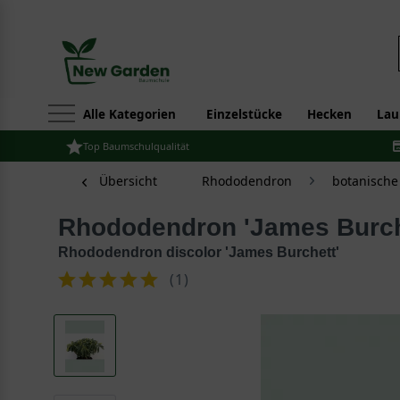
Alle Kategorien
Einzelstücke
Hecken
Lau
Top Baumschulqualität
Übersicht
Rhododendron
botanisch
Rhododendron 'James Burch
Rhododendron discolor 'James Burchett'
(
1
)