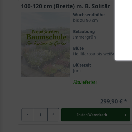
100-120 cm (Breite) m. B. Solitär
Wuchsendhöhe
bis zu 90 cm
Belaubung
Immergrün
Blüte
Helllilarosa bis weißrosa
Blütezeit
Juni
Lieferbar
299,90 €
-
+
In den
Warenkorb