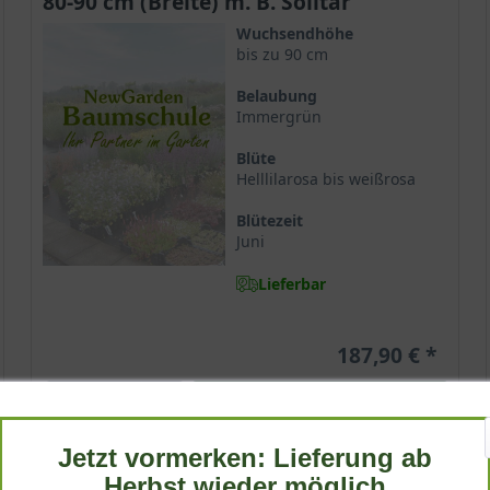
80-90 cm (Breite) m. B. Solitär
Wuchsendhöhe
bis zu 90 cm
Belaubung
Immergrün
Blüte
Helllilarosa bis weißrosa
Blütezeit
Juni
Lieferbar
187,90 €
-
+
In den
Warenkorb
Jetzt vormerken: Lieferung ab
Herbst wieder möglich