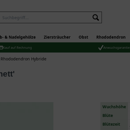
b- & Nadelgehölze
Ziersträucher
Obst
Rhododendron
Kauf auf Rechnung
Anwuchsgarantie
e Rhododendron Hybride
ett'
Wuchshöhe
Blüte
Blütezeit