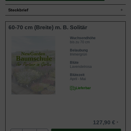
Steckbrief
Wuchshöhe
bis zu 70 cm
60-70 cm (Breite) m. B. Solitär
Blüte
Lavendelrosa
Blütezeit
April - Mai
Wuchsendhöhe
Standort
Sonnig-halbschattig
bis zu 70 cm
Belaubung
Immergrün
Blüte
Lavendelrosa
Blütezeit
April - Mai
Lieferbar
127,90 €