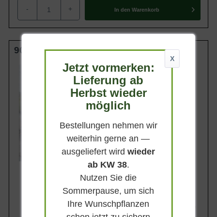
-
+
In den
Warenkorb
90-100 cm (Breite) m. B. Solitär
X
Jetzt vormerken:
Wuchsendhöhe
bis zu 70 cm
Lieferung ab
Belaubung
Herbst wieder
Immergrün
möglich
Blüte
Lavendelrosa
Bestellungen nehmen wir
Blütezeit
April - Mai
weiterhin gerne an —
ausgeliefert wird
wieder
Lieferbar
ab KW 38
.
Nutzen Sie die
Sommerpause, um sich
Ihre Wunschpflanzen
294,90 €