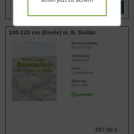
schon jetzt zu sichern
-
+
In den
Warenkorb
100-120 cm (Breite) m. B. Solitär
Wuchsendhöhe
bis zu 70 cm
Belaubung
Immergrün
Blüte
Lavendelrosa
Blütezeit
April - Mai
Lieferbar
387,90 €