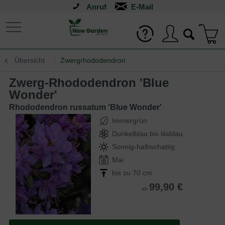
Anruf
Übersicht
Zwergrhododendron
Zwerg-Rhododendron 'Blue
Wonder'
Rhododendron russatum 'Blue Wonder'
Immergrün
Dunkelblau bis lilablau
Sonnig-halbschattig
Mai
bis zu 70 cm
99,90 €
ab