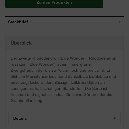
Zu den Produkten
Steckbrief
Zwergstrauch, breitaufrecht, sehr
kompakt, dichtbuschig, rundlich, gut
Wuchs
Überblick
verzweigt, bis zu 70 cm hoch und ähnlich
breit
Wuchshöhe
bis zu 70 cm
Der Zwerg-Rhododendron 'Blue Wonder' ( Rhododendron
Immergrün, länglich bis lanzettlich, am
russatum 'Blue Wonder') ist ein immergrüner
Ende zugespitzt, ledrig, glänzend,
Blatt
dunkelgrün, Unterseite rostbraun
Zwergstrauch, der bis zu 70 cm hoch und breit wird. Er
beschuppt, ca. 8 cm lang
blüht im Mai intensiv leuchtend dunkelblau bis lilablau und
Frucht
Kapselfrucht
bevorzugt lockere, durchlässige, kalkfreie Böden an
Intensiv leuchtend dunkelblau bis lilablau,
sonnigen bis halbschattigen Standorten. Die Sorte ist
Blüte
trichterförmig, reichblühend
frosthart und eignet sich ideal für kleine Gärten oder die
Blütezeit
Mai
Grabbepflanzung.
Rinde
Braun
Wurzeln
Flachwurzler
Details
Bevorzugt lockere, durchlässige und
Boden
feuchte Untergründe, kalkhaltige Böden
vermeiden