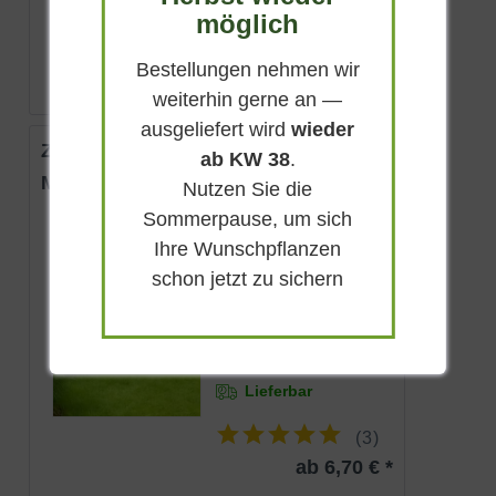
(
1
)
möglich
7,50 € *
Bestellungen nehmen wir
weiterhin gerne an —
ausgeliefert wird
wieder
Zwerg-Chinaschilf 'Adagio'
ab KW 38
.
Miscanthus sinensis 'Adagio'
Nutzen Sie die
Sommerpause, um sich
Sommergrün
Ihre Wunschpflanzen
Silberweiß
schon jetzt zu sichern
Sonnig
September -
Oktober
100 - 150 cm
Lieferbar
(
3
)
ab 6,70 € *