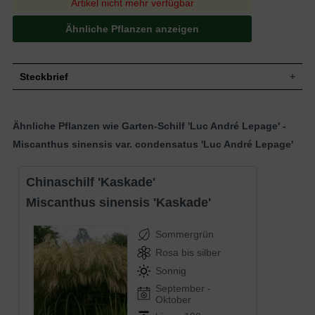
Artikel nicht mehr verfügbar
Ähnliche Pflanzen anzeigen
Steckbrief
Staude, aufrecht, horstig, buschig,
Wuchs
manche Blätter übergeneigt, bis zu 200
Ähnliche Pflanzen wie Garten-Schilf 'Luc André Lepage' -
cm hoch
Miscanthus sinensis var. condensatus 'Luc André Lepage'
Wuchshöhe
bis zu 2 m
Sommergrün, mehrfarbig, gelb, grün, rot,
Blatt
cremeweiß, grasartig, schmal-länglich, am
Chinaschilf 'Kaskade'
Ende zugespitzt, bis zu 200 cm lang
Frucht
Karyopse
Miscanthus sinensis 'Kaskade'
Lilabraun, in Ähren, federartig, sehr
Blüte
zierend
Sommergrün
Blütezeit
September bis November
Rosa bis silber
Horstartig, dicht verzweigt, keine
Wurzeln
Ausläufer bildend
Sonnig
Frische, durchlässige und nahrhafte
September -
Boden
Untergründe
Oktober
Standort
Sonnig