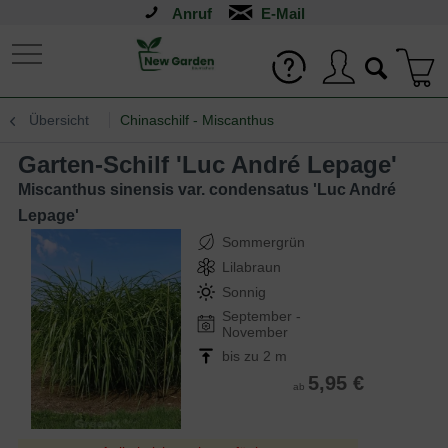
Anruf
Übersicht
Chinaschilf - Miscanthus
Garten-Schilf 'Luc André Lepage'
Miscanthus sinensis var. condensatus 'Luc André
Lepage'
Sommergrün
Lilabraun
Sonnig
September -
November
bis zu 2 m
5,95 €
ab