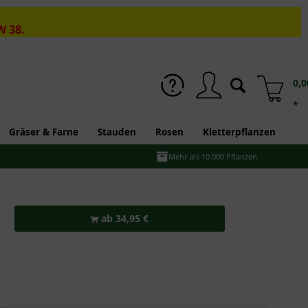
W 38.
0,0
*
Gräser & Farne
Stauden
Rosen
Kletterpflanzen
Mehr als 10.000 Pflanzen
ab 34,95 €