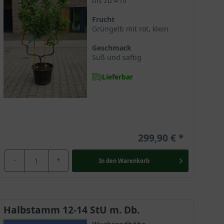
bis zu 4 m
Frucht
Grüngelb mit rot, klein
Geschmack
Süß und saftig
Lieferbar
299,90 €
-
+
In den
Warenkorb
Halbstamm 12-14 StU m. Db.