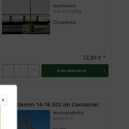
Geschmack
Süß und saftig
Lieferbar
72,90 €
-
+
In den
Warenkorb
X
Halbstamm 14-16 StU im Container
Wuchsendhöhe
bis zu 4 m