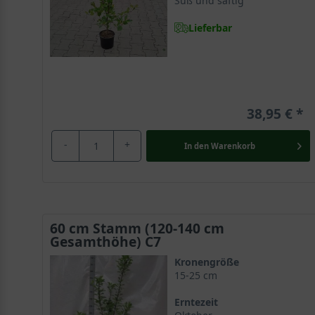
Süß und saftig
Lieferbar
38,95 €
-
+
In den
Warenkorb
60 cm Stamm (120-140 cm
Gesamthöhe) C7
Kronengröße
15-25 cm
Erntezeit