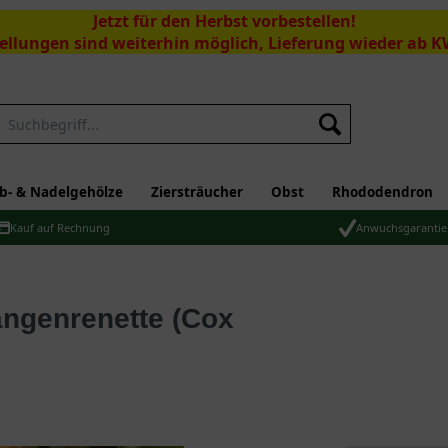
Jetzt für den Herbst vorbestellen!
ellungen sind weiterhin möglich, Lieferung wieder ab K
Suchen
b- & Nadelgehölze
Ziersträucher
Obst
Rhododendron
Kauf auf Rechnung
Anwuchsgarantie