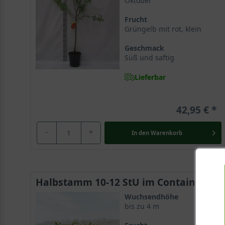
Oktober
Frucht
Grüngelb mit rot, klein
Geschmack
Süß und saftig
Lieferbar
42,95 €
-
+
In den
Warenkorb
Halbstamm 10-12 StU im Container
Wuchsendhöhe
bis zu 4 m