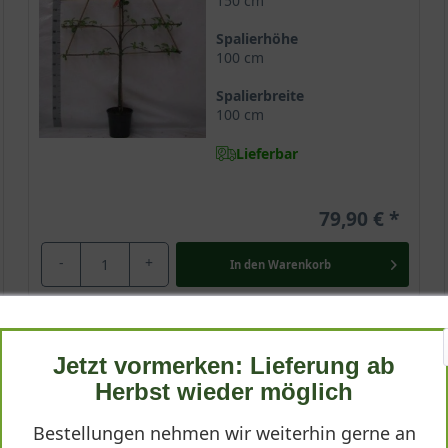
150 cm
Spalierhöhe
100 cm
Spalierbreite
100 cm
Lieferbar
79,90 €
-
+
In den
Warenkorb
Halbstamm 12-14 StU im Container
Jetzt vormerken: Lieferung ab
Herbst wieder möglich
Wuchsendhöhe
bis zu 4 m
Bestellungen nehmen wir weiterhin gerne an