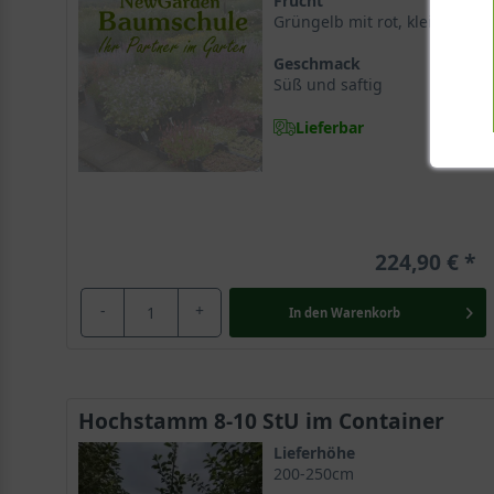
Frucht
Grüngelb mit rot, klein
Geschmack
Süß und saftig
Lieferbar
224,90 €
-
+
In den
Warenkorb
Hochstamm 8-10 StU im Container
Lieferhöhe
200-250cm