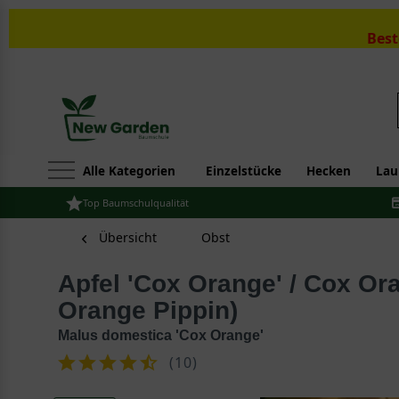
Best
Alle Kategorien
Einzelstücke
Hecken
Lau
Top Baumschulqualität
Übersicht
Obst
Apfel 'Cox Orange' / Cox Orangenrenette (Cox
Orange Pippin)
Malus domestica 'Cox Orange'
(
10
)