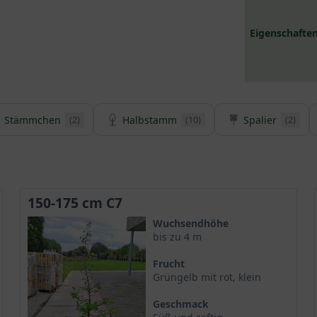
Eigenschaften
Stämmchen
Halbstamm
Spalier
(2)
(10)
(2)
150-175 cm C7
Wuchsendhöhe
bis zu 4 m
Frucht
Grüngelb mit rot, klein
Geschmack