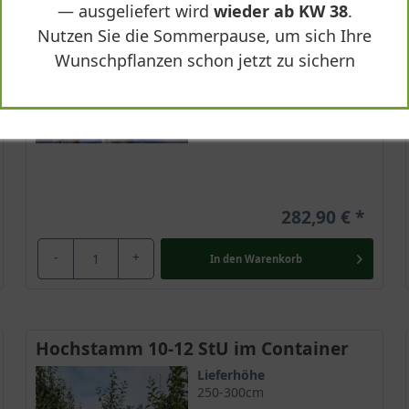
Frucht
— ausgeliefert wird
wieder ab KW 38
.
Grüngelb mit rot, klein
Nutzen Sie die Sommerpause, um sich Ihre
Geschmack
Wunschpflanzen schon jetzt zu sichern
Süß und saftig
Lieferbar
282,90 €
-
+
In den
Warenkorb
Hochstamm 10-12 StU im Container
Lieferhöhe
250-300cm