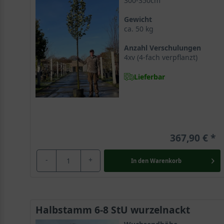
300-350cm
Gewicht
ca. 50 kg
Anzahl Verschulungen
4xv (4-fach verpflanzt)
Lieferbar
367,90 €
-
+
In den
Warenkorb
Halbstamm 6-8 StU wurzelnackt