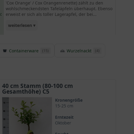
'Cox Orange' / Cox Orangenrenette) zählt zu den
wohlschmeckendsten Tafeläpfeln überhaupt. Ebenso
:
erweist er sich als toller Lagerapfel, der bei...
weiterlesen ▾
richtiger Lagerung bis März haltbar ist. Für
Apfelallergiker ist diese Sorte geeignet, da sie
Containerware
Wurzelnackt
einen niedrigen Allergengehalt besitzt. Als
(15)
(4)
Befruchter für den 'Cox Orange' eignen sich
ziemlich alle Apfelbäume ganz gut. Wir
empfehlen die Apfelbaum-Sorten ' Pinova', 'Elstar',
'James Grieve' und 'Alkmene'.
40 cm Stamm (80-100 cm
Gesamthöhe) C5
Kronengröße
15-25 cm
Erntezeit
Oktober