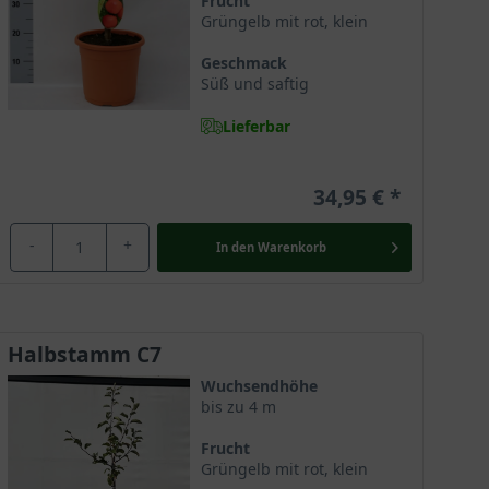
Frucht
Grüngelb mit rot, klein
Geschmack
Süß und saftig
Lieferbar
34,95 €
-
+
In den
Warenkorb
Halbstamm C7
Wuchsendhöhe
bis zu 4 m
Frucht
Grüngelb mit rot, klein