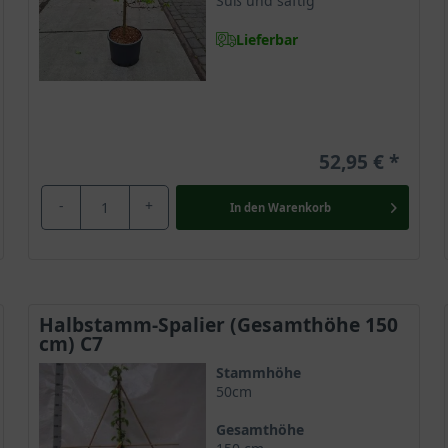
Süß und saftig
Lieferbar
52,95 €
-
+
In den
Warenkorb
Halbstamm-Spalier (Gesamthöhe 150
cm) C7
Stammhöhe
50cm
Gesamthöhe