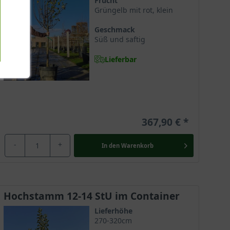
Frucht
Grüngelb mit rot, klein
Geschmack
Süß und saftig
Lieferbar
367,90 €
-
+
In den
Warenkorb
Hochstamm 12-14 StU im Container
Lieferhöhe
270-320cm