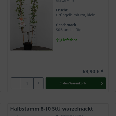
bis zu 4 m
Frucht
Grüngelb mit rot, klein
Geschmack
Süß und saftig
Lieferbar
69,90 €
-
+
In den
Warenkorb
Halbstamm 8-10 StU wurzelnackt