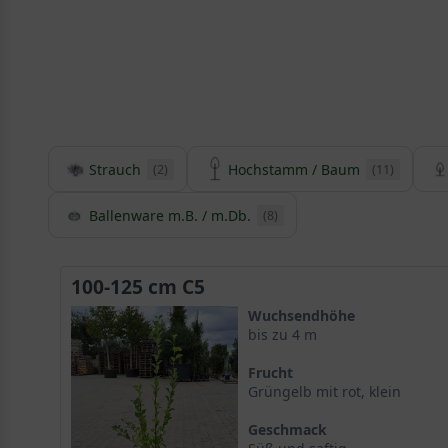
Strauch
Hochstamm / Baum
(2)
(11)
Ballenware m.B. / m.Db.
(8)
100-125 cm C5
Wuchsendhöhe
bis zu 4 m
Frucht
Grüngelb mit rot, klein
Geschmack