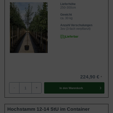
Lieferhöhe
250-300cm
Gewicht
ca. 30 kg
Anzahl Verschulungen
3xv (3-fach verpflanzt)
Lieferbar
224,90 €
-
+
In den
Warenkorb
Hochstamm 12-14 StU im Container