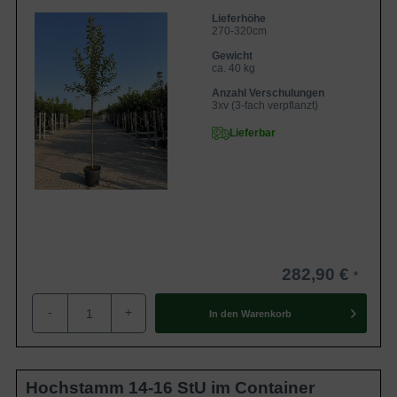
Lieferhöhe
270-320cm
Gewicht
ca. 40 kg
Anzahl Verschulungen
3xv (3-fach verpflanzt)
Lieferbar
282,90 €
-
+
In den
Warenkorb
Hochstamm 14-16 StU im Container