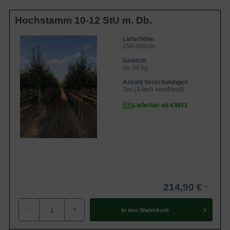
Hochstamm 10-12 StU m. Db.
Lieferhöhe
250-300cm
Gewicht
ca. 50 kg
Anzahl Verschulungen
3xv (3-fach verpflanzt)
Lieferbar ab KW43
214,90 €
-
+
In den
Warenkorb