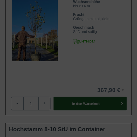
Wuchsendhöhe
bis zu 4 m
Frucht
Grüngelb mit rot, klein
Geschmack
Süß und saftig
Lieferbar
367,90 €
-
+
In den
Warenkorb
Hochstamm 8-10 StU im Container