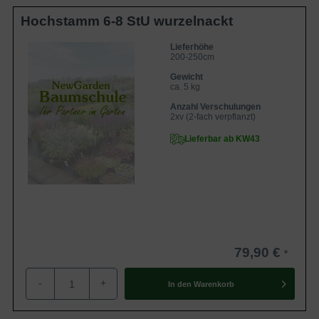
Hochstamm 6-8 StU wurzelnackt
Lieferhöhe
200-250cm
Gewicht
ca. 5 kg
Anzahl Verschulungen
2xv (2-fach verpflanzt)
Lieferbar ab KW43
79,90 €
-
+
In den
Warenkorb