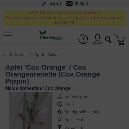
Anruf
Jetzt für den Herbst vorbestellen!
Bestellungen sind weiterhin möglich, Lieferung wieder
ab KW 38.
Übersicht
Apfel - Malus
Apfel 'Cox Orange' / Cox
Orangenrenette (Cox Orange
Pippin)
Malus domestica 'Cox Orange'
Sommergrün
Weiß
Sonnig-halbschattig
April - Mai
bis zu 4 m