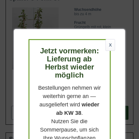
Wuchsendhöhe
bis zu 4 m
Frucht
Grüngelb mit rot, klein
Geschmack
Süß und saftig
X
Jetzt vormerken:
Lieferbar
Lieferung ab
Herbst wieder
möglich
Bestellungen nehmen wir
weiterhin gerne an —
69,90 €
ausgeliefert wird
wieder
ab KW 38
.
-
+
In den
Warenkorb
Nutzen Sie die
Sommerpause, um sich
Ihre Wunschpflanzen
Spalier doppelte U-Form C50