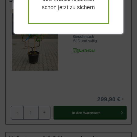
schon jetzt zu sichern
Wuchsendhöhe
bis zu 4 m
Frucht
Grüngelb mit rot, klein
Geschmack
Süß und saftig
Lieferbar
299,90 €
-
+
In den
Warenkorb