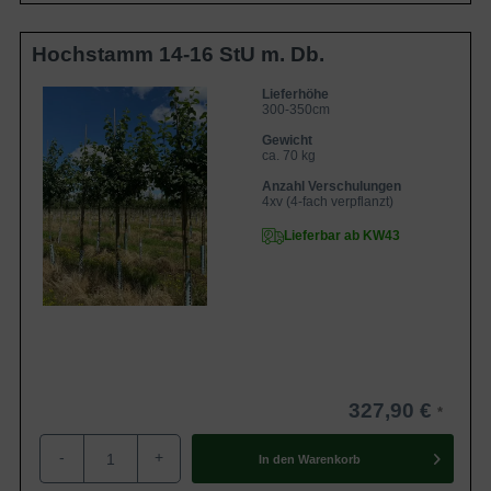
Hochstamm 14-16 StU m. Db.
Lieferhöhe
300-350cm
Gewicht
ca. 70 kg
Anzahl Verschulungen
4xv (4-fach verpflanzt)
Lieferbar ab KW43
327,90 €
-
+
In den
Warenkorb