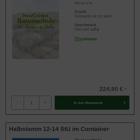
bis zu 4 m
Frucht
Grüngelb mit rot, klein
Geschmack
Süß und saftig
Lieferbar
224,90 €
-
+
In den
Warenkorb
Halbstamm 12-14 StU im Container