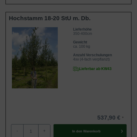
Hochstamm 18-20 StU m. Db.
Lieferhöhe
350-400cm
Gewicht
ca. 100 kg
Anzahl Verschulungen
4xv (4-fach verpflanzt)
Lieferbar ab KW43
537,90 €
-
+
In den
Warenkorb