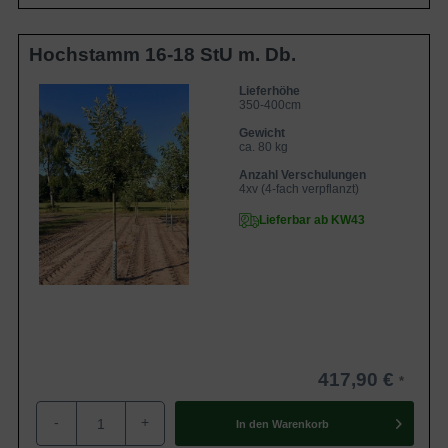
Hochstamm 16-18 StU m. Db.
Lieferhöhe
350-400cm
Gewicht
ca. 80 kg
Anzahl Verschulungen
4xv (4-fach verpflanzt)
Lieferbar ab KW43
417,90 €
-
+
In den
Warenkorb