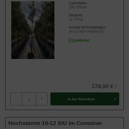
Lieferhöhe
200-250cm
Gewicht
ca. 20 kg
Anzahl Verschulungen
2xv (2-fach verpflanzt)
Lieferbar
178,90 €
-
+
In den
Warenkorb
Hochstamm 10-12 StU im Container