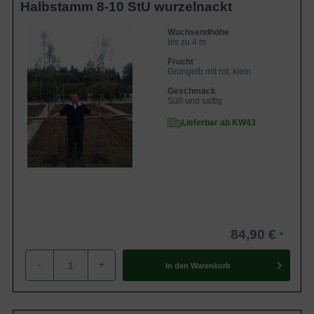
Halbstamm 8-10 StU wurzelnackt
Wuchsendhöhe
bis zu 4 m
Frucht
Grüngelb mit rot, klein
Geschmack
Süß und saftig
Lieferbar ab KW43
84,90 €
-
+
In den
Warenkorb