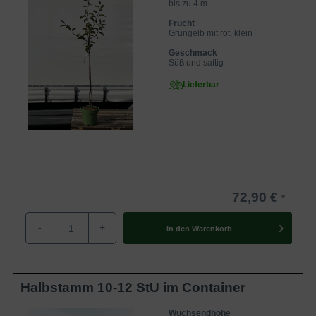
bis zu 4 m
Frucht
Grüngelb mit rot, klein
Geschmack
Süß und saftig
Lieferbar
72,90 €
-
+
In den
Warenkorb
Halbstamm 10-12 StU im Container
Wuchsendhöhe