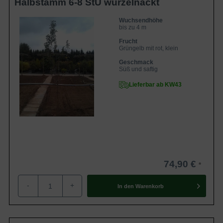
Halbstamm 6-8 StU wurzelnackt
Wuchsendhöhe
bis zu 4 m
Frucht
Grüngelb mit rot, klein
Geschmack
Süß und saftig
Lieferbar ab KW43
74,90 €
-
+
In den
Warenkorb