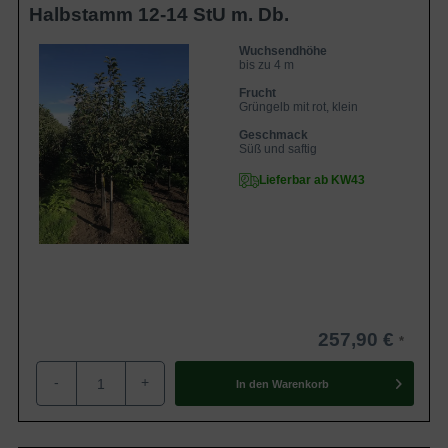
Halbstamm 12-14 StU m. Db.
Wuchsendhöhe
bis zu 4 m
Frucht
Grüngelb mit rot, klein
Geschmack
Süß und saftig
Lieferbar ab KW43
257,90 €
-
+
In den
Warenkorb