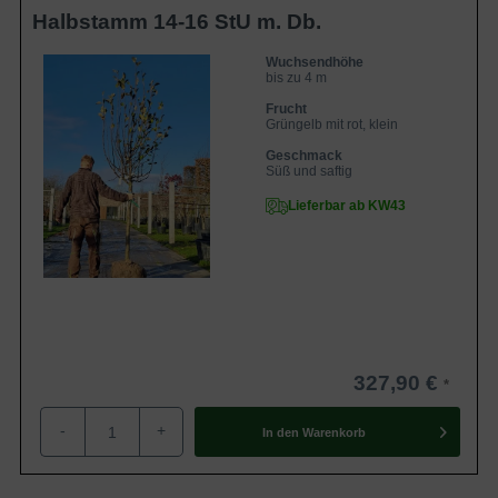
Halbstamm 14-16 StU m. Db.
Wuchsendhöhe
bis zu 4 m
Frucht
Grüngelb mit rot, klein
Geschmack
Süß und saftig
Lieferbar ab KW43
327,90 €
-
+
In den
Warenkorb