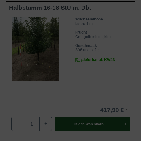
Halbstamm 16-18 StU m. Db.
Wuchsendhöhe
bis zu 4 m
Frucht
Grüngelb mit rot, klein
Geschmack
Süß und saftig
Lieferbar ab KW43
417,90 €
-
+
In den
Warenkorb