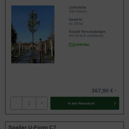
Lieferhöhe
300-350cm
Gewicht
ca. 50 kg
Anzahl Verschulungen
4xv (4-fach verpflanzt)
Lieferbar
367,90 €
-
+
In den
Warenkorb
Spalier U-Form C7