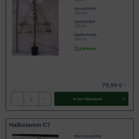
50cm
Gesamthöhe
150 cm
Spalierhöhe
100 cm
Spalierbreite
100 cm
Lieferbar
79,90 €
-
+
In den
Warenkorb
Halbstamm C7
Wuchsendhöhe