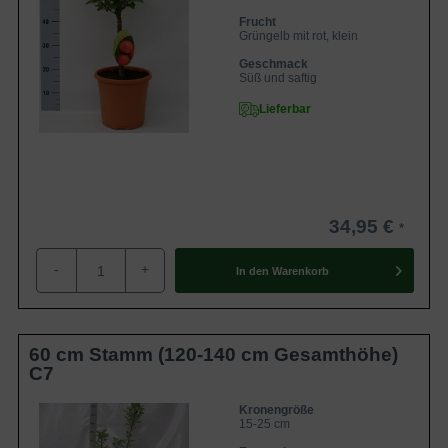
Frucht
Grüngelb mit rot, klein
Geschmack
Süß und saftig
Lieferbar
34,95 €
-
+
In den
Warenkorb
60 cm Stamm (120-140 cm Gesamthöhe)
C7
Kronengröße
15-25 cm