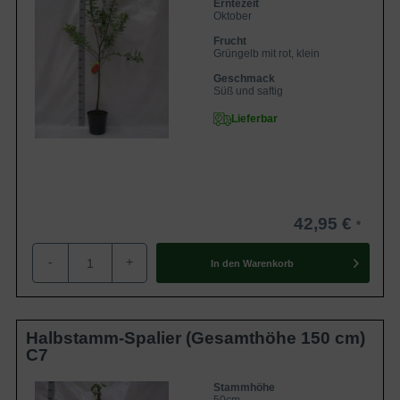
Erntezeit
Oktober
Frucht
Grüngelb mit rot, klein
Geschmack
Süß und saftig
Lieferbar
42,95 €
-
+
In den
Warenkorb
Halbstamm-Spalier (Gesamthöhe 150 cm)
C7
Stammhöhe