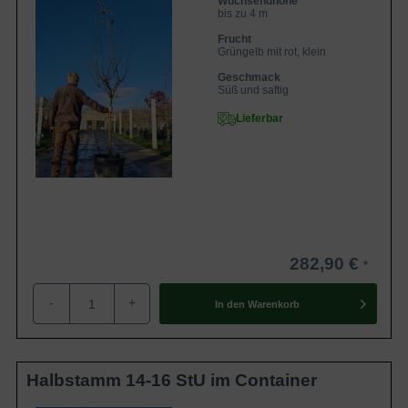
Wuchsendhöhe
bis zu 4 m
Frucht
Grüngelb mit rot, klein
Geschmack
Süß und saftig
Lieferbar
282,90 €
-
+
In den
Warenkorb
Halbstamm 14-16 StU im Container