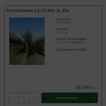
Hochstamm 12-14 StU m. Db.
Lieferhöhe
270-320cm
Gewicht
ca. 50 kg
Anzahl Verschulungen
3xv (3-fach verpflanzt)
Lieferbar ab KW43
257,90 €
-
+
In den
Warenkorb