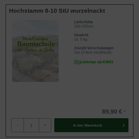
Hochstamm 8-10 StU wurzelnackt
Lieferhöhe
200-250cm
Gewicht
ca. 5 kg
Anzahl Verschulungen
2xv (2-fach verpflanzt)
Lieferbar ab KW43
89,90 €
-
+
In den
Warenkorb