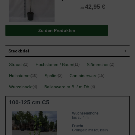
42,95 €
ab
Zu den Produkten
Steckbrief
Kleiner Baum, gut verzweigt, breit
Strauch
Hochstamm / Baum
Stämmchen
(2)
(11)
(2)
Wuchs
aufrecht, bis zu 400 cm hoch und bis zu
300 cm breit
Halbstamm
Spalier
Containerware
(10)
(2)
(15)
Wuchshöhe
bis zu 4 m
Wurzelnackt
Sommergrün, eiförmig, am Ende
Ballenware m.B. / m.Db.
(4)
(8)
Blatt
zugespitzt, gesägter Rand, leicht
glänzend, mittelgrün, bis zu 8 cm lang
100-125 cm C5
Grüngelbe Äpfel, sonnenseits streifig bis
Frucht
flächig karminrot, gelbes Fruchtfleisch,
saftig und süß, klein bis mittelgroß
Wuchsendhöhe
bis zu 4 m
Geschmack
Süß und saftig
Frucht
Blüte
Weiß
Grüngelb mit rot, klein
Blütezeit
April bis Mai