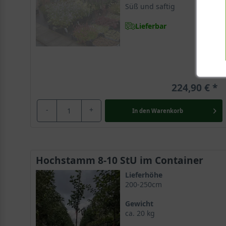
Süß und saftig
Lieferbar
224,90 €
-
+
In den
Warenkorb
Hochstamm 8-10 StU im Container
Lieferhöhe
200-250cm
Gewicht
ca. 20 kg