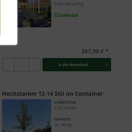
Süß und saftig
Lieferbar
367,90 €
-
+
In den
Warenkorb
Hochstamm 12-14 StU im Container
Lieferhöhe
270-320cm
Gewicht
ca. 40 kg