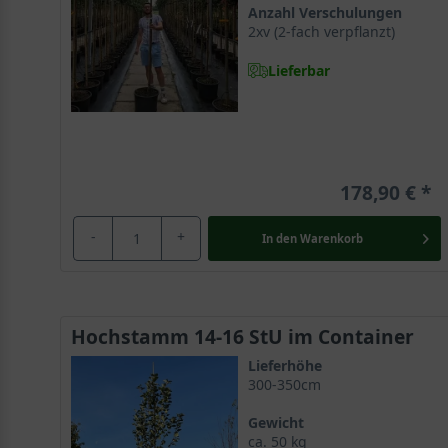
Anzahl Verschulungen
2xv (2-fach verpflanzt)
Lieferbar
178,90 €
-
+
In den
Warenkorb
Hochstamm 14-16 StU im Container
Lieferhöhe
300-350cm
Gewicht
ca. 50 kg