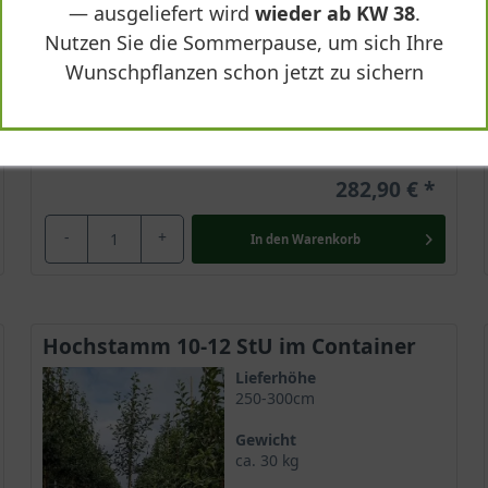
— ausgeliefert wird
wieder ab KW 38
.
Süß und saftig
Nutzen Sie die Sommerpause, um sich Ihre
Lieferbar
Wunschpflanzen schon jetzt zu sichern
282,90 €
-
+
In den
Warenkorb
Hochstamm 10-12 StU im Container
Lieferhöhe
250-300cm
Gewicht
ca. 30 kg