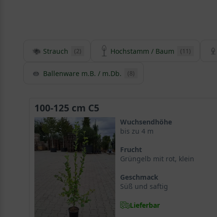
Strauch
Hochstamm / Baum
(2)
(11)
Ballenware m.B. / m.Db.
(8)
100-125 cm C5
Wuchsendhöhe
bis zu 4 m
Frucht
Grüngelb mit rot, klein
Geschmack
Süß und saftig
Lieferbar