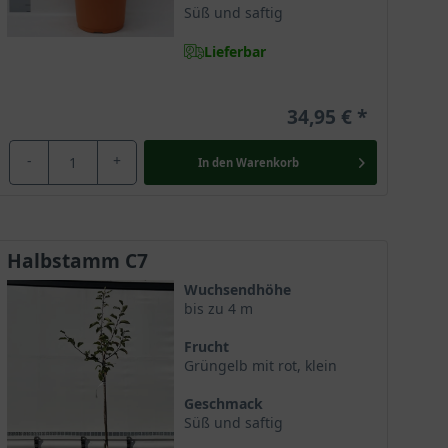
Süß und saftig
Lieferbar
34,95 €
-
+
In den
Warenkorb
Halbstamm C7
Wuchsendhöhe
bis zu 4 m
Frucht
Grüngelb mit rot, klein
Geschmack
Süß und saftig