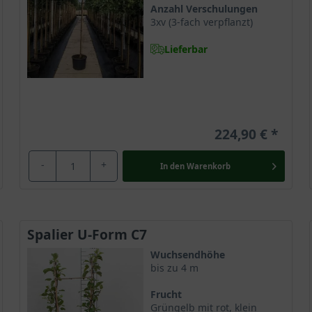
Anzahl Verschulungen
3xv (3-fach verpflanzt)
Lieferbar
224,90 €
-
+
In den
Warenkorb
Spalier U-Form C7
Wuchsendhöhe
bis zu 4 m
Frucht
Grüngelb mit rot, klein