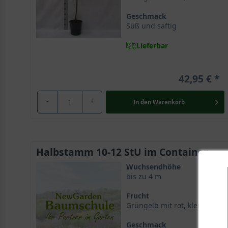
Geschmack
Süß und saftig
Lieferbar
42,95 €
-
+
In den
Warenkorb
Halbstamm 10-12 StU im Container
Wuchsendhöhe
bis zu 4 m
Frucht
Grüngelb mit rot, klein
Geschmack