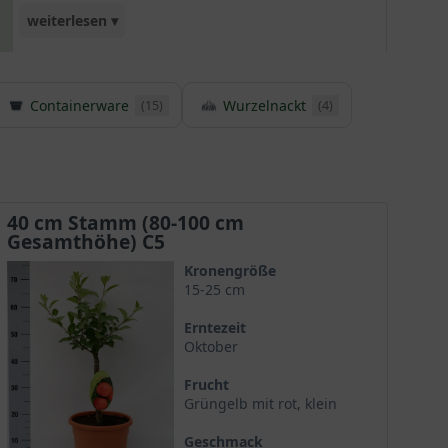
weiterlesen ▾
richtiger Lagerung bis März haltbar ist. Für
Apfelallergiker ist diese Sorte geeignet, da sie
Containerware
Wurzelnackt
einen niedrigen Allergengehalt besitzt. Als
(15)
(4)
Befruchter für den 'Cox Orange' eignen sich
ziemlich alle Apfelbäume ganz gut. Wir
empfehlen die Apfelbaum-Sorten ' Pinova', 'Elstar',
'James Grieve' und 'Alkmene'.
40 cm Stamm (80-100 cm
Gesamthöhe) C5
Kronengröße
15-25 cm
Erntezeit
Oktober
Frucht
Grüngelb mit rot, klein
Geschmack