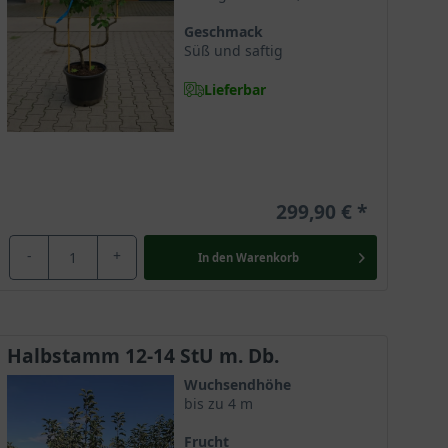
Geschmack
Süß und saftig
Lieferbar
299,90 €
-
+
In den
Warenkorb
Halbstamm 12-14 StU m. Db.
Wuchsendhöhe
bis zu 4 m
Frucht