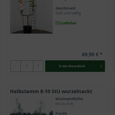
Geschmack
Süß und saftig
Lieferbar
69,90 €
-
+
In den
Warenkorb
Halbstamm 8-10 StU wurzelnackt
Wuchsendhöhe
bis zu 4 m
Frucht