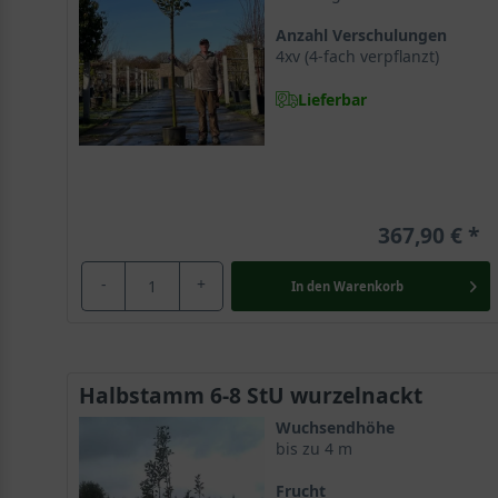
Anzahl Verschulungen
4xv (4-fach verpflanzt)
Lieferbar
367,90 €
-
+
In den
Warenkorb
Halbstamm 6-8 StU wurzelnackt
Wuchsendhöhe
bis zu 4 m
Frucht