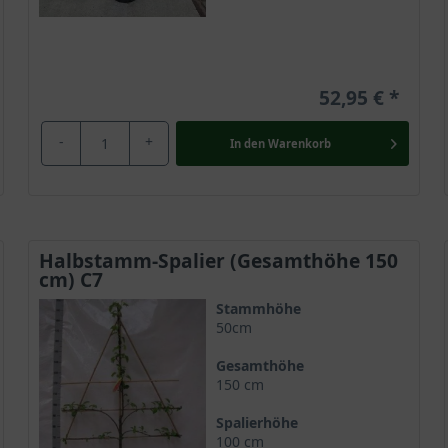
52,95 €
-
+
In den
Warenkorb
Halbstamm-Spalier (Gesamthöhe 150
cm) C7
Stammhöhe
50cm
Gesamthöhe
150 cm
Spalierhöhe
100 cm