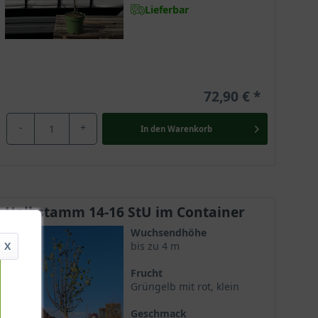
Lieferbar
72,90 €
-
+
In den
Warenkorb
Halbstamm 14-16 StU im Container
Wuchsendhöhe
X
bis zu 4 m
Frucht
Grüngelb mit rot, klein
Geschmack