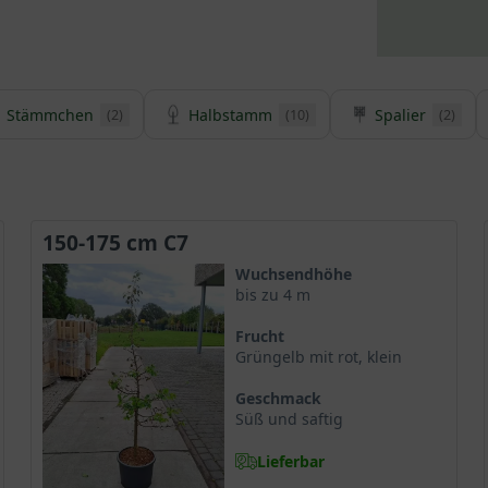
Stämmchen
Halbstamm
Spalier
(2)
(10)
(2)
150-175 cm C7
Wuchsendhöhe
bis zu 4 m
Frucht
Grüngelb mit rot, klein
Geschmack
Süß und saftig
Lieferbar