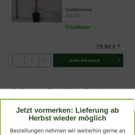
Spalierbreite
100 cm
Lieferbar
79,90 €
-
+
In den
Warenkorb
Halbstamm 12-14 StU im Container
Wuchsendhöhe
bis zu 4 m
Jetzt vormerken: Lieferung ab
Frucht
Herbst wieder möglich
Grüngelb mit rot, klein
Bestellungen nehmen wir weiterhin gerne an
Geschmack