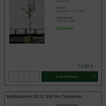
bis zu 4 m
Frucht
Grüngelb mit rot, klein
Geschmack
Süß und saftig
Lieferbar
72,90 €
-
+
In den
Warenkorb
Halbstamm 10-12 StU im Container
Wuchsendhöhe