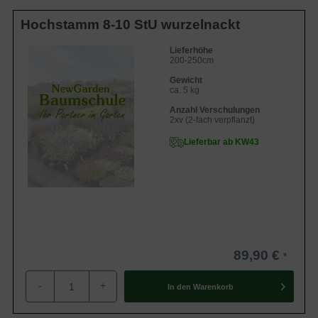
Hochstamm 8-10 StU wurzelnackt
Lieferhöhe
200-250cm
Gewicht
ca. 5 kg
Anzahl Verschulungen
2xv (2-fach verpflanzt)
Lieferbar ab KW43
89,90 €
-
+
In den
Warenkorb