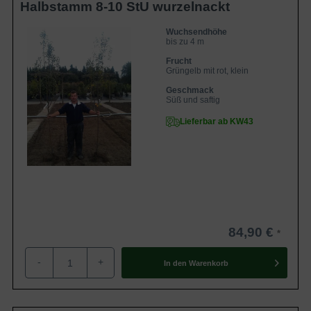
Halbstamm 8-10 StU wurzelnackt
Wuchsendhöhe
bis zu 4 m
Frucht
Grüngelb mit rot, klein
Geschmack
Süß und saftig
Lieferbar ab KW43
84,90 €
-
+
In den
Warenkorb