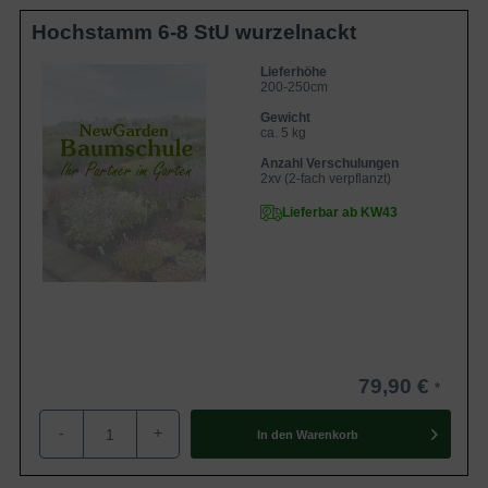
Hochstamm 6-8 StU wurzelnackt
Lieferhöhe
200-250cm
Gewicht
ca. 5 kg
Anzahl Verschulungen
2xv (2-fach verpflanzt)
Lieferbar ab KW43
79,90 €
-
+
In den
Warenkorb