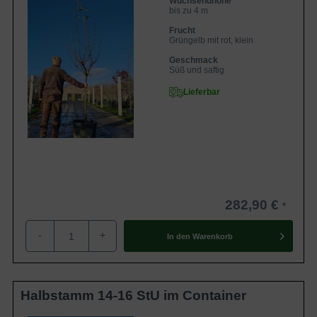
Wuchsendhöhe
bis zu 4 m
Frucht
Grüngelb mit rot, klein
Geschmack
Süß und saftig
Lieferbar
282,90 €
-
+
In den
Warenkorb
Halbstamm 14-16 StU im Container