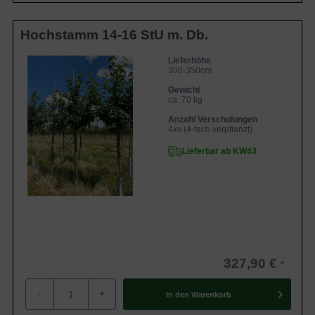
Hochstamm 14-16 StU m. Db.
Lieferhöhe
300-350cm
Gewicht
ca. 70 kg
Anzahl Verschulungen
4xv (4-fach verpflanzt)
Lieferbar ab KW43
327,90 €
-
+
In den
Warenkorb