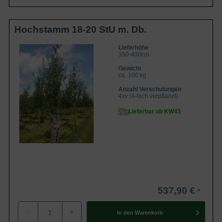
Hochstamm 18-20 StU m. Db.
Lieferhöhe
350-400cm
Gewicht
ca. 100 kg
Anzahl Verschulungen
4xv (4-fach verpflanzt)
Lieferbar ab KW43
537,90 €
-
+
In den
Warenkorb