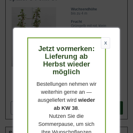
Wuchsendhöhe
bis zu 4 m
Frucht
Grüngelb mit rot, klein
Geschmack
Süß und saftig
X
Jetzt vormerken:
Lieferbar
Lieferung ab
Herbst wieder
möglich
Bestellungen nehmen wir
weiterhin gerne an —
69,90 €
ausgeliefert wird
wieder
ab KW 38
.
-
+
In den
Warenkorb
Nutzen Sie die
Sommerpause, um sich
Ihre Wunschpflanzen
Spalier doppelte U-Form C50