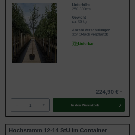
Lieferhöhe
250-300cm
Gewicht
ca. 30 kg
Anzahl Verschulungen
3xv (3-fach verpflanzt)
Lieferbar
224,90 €
-
+
In den
Warenkorb
Hochstamm 12-14 StU im Container