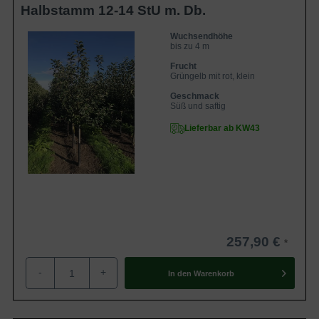
Halbstamm 12-14 StU m. Db.
Wuchsendhöhe
bis zu 4 m
Frucht
Grüngelb mit rot, klein
Geschmack
Süß und saftig
Lieferbar ab KW43
257,90 €
-
+
In den
Warenkorb