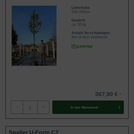
Lieferhöhe
300-350cm
Gewicht
ca. 50 kg
Anzahl Verschulungen
4xv (4-fach verpflanzt)
Lieferbar
367,90 €
-
+
In den
Warenkorb
Spalier U-Form C7