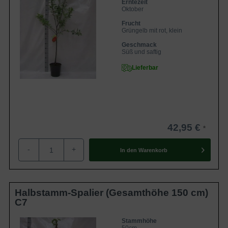
Erntezeit
Oktober
Frucht
Grüngelb mit rot, klein
Geschmack
Süß und saftig
Lieferbar
42,95 €
-
+
In den
Warenkorb
Halbstamm-Spalier (Gesamthöhe 150 cm)
C7
Stammhöhe