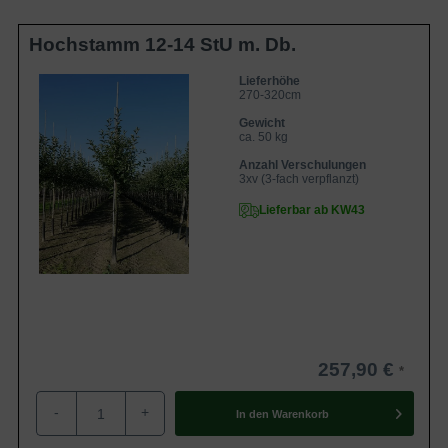
Hochstamm 12-14 StU m. Db.
Lieferhöhe
270-320cm
Gewicht
ca. 50 kg
Anzahl Verschulungen
3xv (3-fach verpflanzt)
Lieferbar ab KW43
257,90 €
-
+
In den
Warenkorb