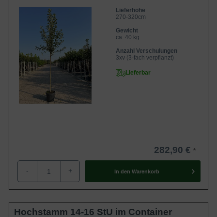
Lieferhöhe
270-320cm
Gewicht
ca. 40 kg
Anzahl Verschulungen
3xv (3-fach verpflanzt)
Lieferbar
282,90 €
-
+
In den
Warenkorb
Hochstamm 14-16 StU im Container