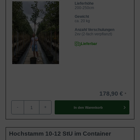
Lieferhöhe
200-250cm
Gewicht
ca. 20 kg
Anzahl Verschulungen
2xv (2-fach verpflanzt)
Lieferbar
178,90 €
-
+
In den
Warenkorb
Hochstamm 10-12 StU im Container