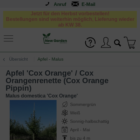
Anruf
Jetzt für den Herbst vorbestellen!
Bestellungen sind weiterhin möglich, Lieferung wieder
ab KW 38.
Übersicht
Apfel - Malus
Apfel 'Cox Orange' / Cox
Orangenrenette (Cox Orange
Pippin)
Malus domestica 'Cox Orange'
Sommergrün
Weiß
Sonnig-halbschattig
April - Mai
bis zu 4 m