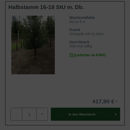
Halbstamm 16-18 StU m. Db.
Wuchsendhöhe
bis zu 4 m
Frucht
Grüngelb mit rot, klein
Geschmack
Süß und saftig
Lieferbar ab KW43
417,90 €
-
+
In den
Warenkorb