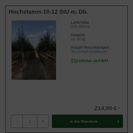
Hochstamm 10-12 StU m. Db.
Lieferhöhe
250-300cm
Gewicht
ca. 50 kg
Anzahl Verschulungen
3xv (3-fach verpflanzt)
Lieferbar ab KW43
214,90 €
-
+
In den
Warenkorb