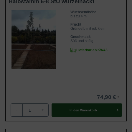
Halbstamm 6-8 StU wurzelnackt
Wuchsendhöhe
bis zu 4 m
Frucht
Grüngelb mit rot, klein
Geschmack
Süß und saftig
Lieferbar ab KW43
74,90 €
-
+
In den
Warenkorb