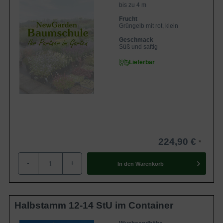
bis zu 4 m
Frucht
Grüngelb mit rot, klein
Geschmack
Süß und saftig
Lieferbar
224,90 €
-
+
In den
Warenkorb
Halbstamm 12-14 StU im Container