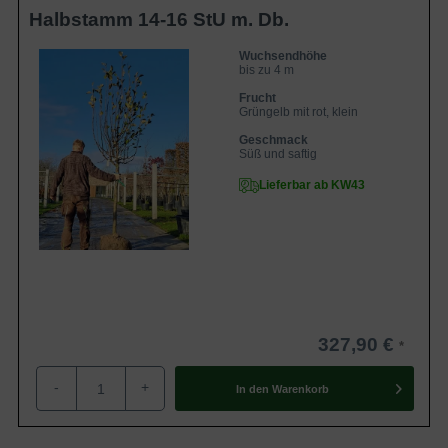
Halbstamm 14-16 StU m. Db.
Wuchsendhöhe
bis zu 4 m
Frucht
Grüngelb mit rot, klein
Geschmack
Süß und saftig
Lieferbar ab KW43
327,90 €
-
+
In den
Warenkorb