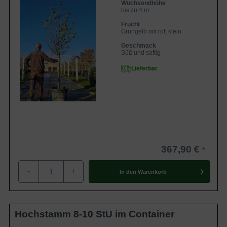
Wuchsendhöhe
bis zu 4 m
Frucht
Grüngelb mit rot, klein
Geschmack
Süß und saftig
Lieferbar
367,90 €
-
+
In den
Warenkorb
Hochstamm 8-10 StU im Container