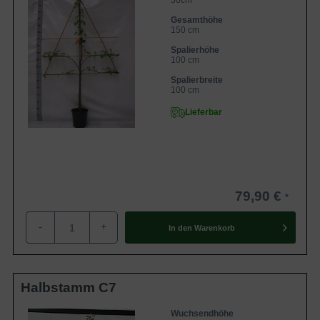
50cm
Gesamthöhe
150 cm
Spalierhöhe
100 cm
Spalierbreite
100 cm
Lieferbar
79,90 €
-
+
In den
Warenkorb
Halbstamm C7
Wuchsendhöhe