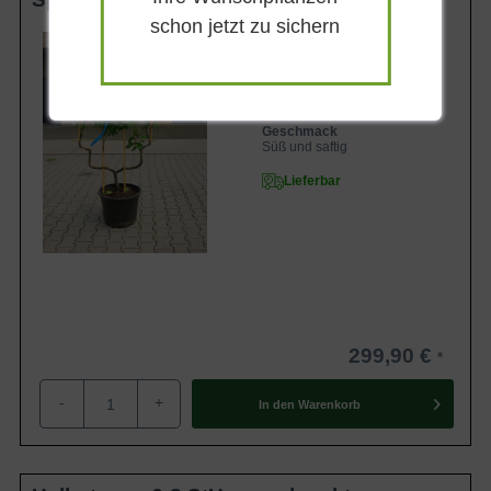
schon jetzt zu sichern
Wuchsendhöhe
bis zu 4 m
Frucht
Grüngelb mit rot, klein
Geschmack
Süß und saftig
Lieferbar
299,90 €
-
+
In den
Warenkorb