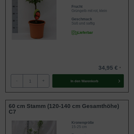
Frucht
Grüngelb mit rot, klein
Geschmack
Süß und saftig
Lieferbar
34,95 €
-
+
In den
Warenkorb
60 cm Stamm (120-140 cm Gesamthöhe)
C7
Kronengröße
15-25 cm