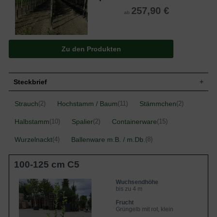
257,90 €
ab
Zu den Produkten
Steckbrief
Kleiner Baum, gut verzweigt, breit
Strauch
Hochstamm / Baum
Stämmchen
(2)
(11)
(2)
Wuchs
aufrecht, bis zu 400 cm hoch und bis zu
300 cm breit
Halbstamm
Spalier
Containerware
(10)
(2)
(15)
Wuchshöhe
bis zu 4 m
Wurzelnackt
Sommergrün, eiförmig, am Ende
Ballenware m.B. / m.Db.
(4)
(8)
Blatt
zugespitzt, gesägter Rand, leicht
glänzend, mittelgrün, bis zu 8 cm lang
100-125 cm C5
Grüngelbe Äpfel, sonnenseits streifig bis
Frucht
flächig karminrot, gelbes Fruchtfleisch,
saftig und süß, klein bis mittelgroß
Wuchsendhöhe
bis zu 4 m
Geschmack
Süß und saftig
Frucht
Blüte
Weiß
Grüngelb mit rot, klein
Blütezeit
April bis Mai