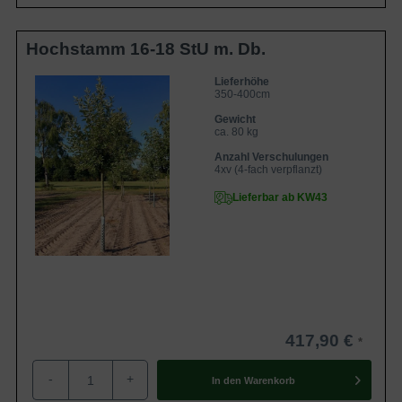
Hochstamm 16-18 StU m. Db.
Lieferhöhe
350-400cm
Gewicht
ca. 80 kg
Anzahl Verschulungen
4xv (4-fach verpflanzt)
Lieferbar ab KW43
417,90 €
-
+
In den
Warenkorb