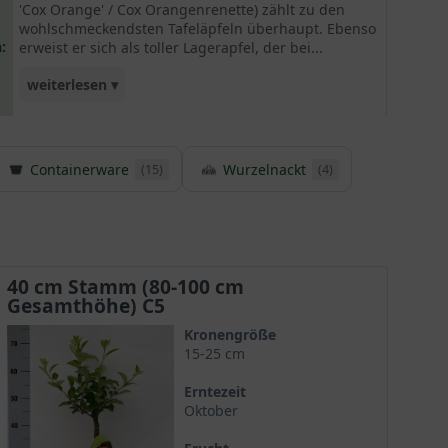
'Cox Orange' / Cox Orangenrenette) zählt zu den
wohlschmeckendsten Tafeläpfeln überhaupt. Ebenso
:
erweist er sich als toller Lagerapfel, der bei...
weiterlesen ▾
richtiger Lagerung bis März haltbar ist. Für
Apfelallergiker ist diese Sorte geeignet, da sie
Containerware
Wurzelnackt
einen niedrigen Allergengehalt besitzt. Als
(15)
(4)
Befruchter für den 'Cox Orange' eignen sich
ziemlich alle Apfelbäume ganz gut. Wir
empfehlen die Apfelbaum-Sorten ' Pinova', 'Elstar',
'James Grieve' und 'Alkmene'.
40 cm Stamm (80-100 cm
Gesamthöhe) C5
Kronengröße
15-25 cm
Erntezeit
Oktober