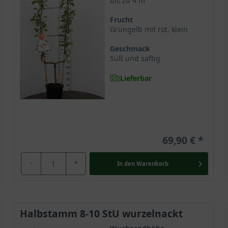
bis zu 4 m
Frucht
Grüngelb mit rot, klein
Geschmack
Süß und saftig
Lieferbar
69,90 €
-
+
In den
Warenkorb
Halbstamm 8-10 StU wurzelnackt