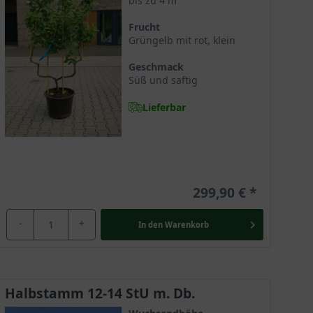
bis zu 4 m
Frucht
Grüngelb mit rot, klein
Geschmack
Süß und saftig
Lieferbar
299,90 €
-
+
In den
Warenkorb
Halbstamm 12-14 StU m. Db.