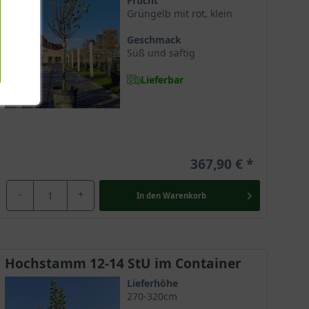
Frucht
Grüngelb mit rot, klein
Geschmack
Süß und saftig
Lieferbar
367,90 €
-
+
In den
Warenkorb
Hochstamm 12-14 StU im Container
Lieferhöhe
270-320cm