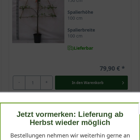
150 cm
Spalierhöhe
100 cm
Spalierbreite
100 cm
Lieferbar
79,90 €
-
+
In den
Warenkorb
Halbstamm 12-14 StU im Container
Jetzt vormerken: Lieferung ab
Herbst wieder möglich
Wuchsendhöhe
bis zu 4 m
Bestellungen nehmen wir weiterhin gerne an