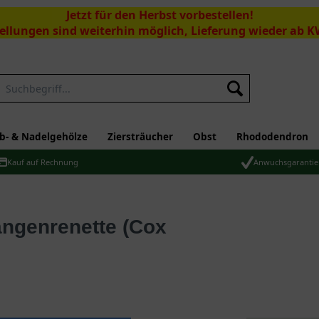
Jetzt für den Herbst vorbestellen!
ellungen sind weiterhin möglich, Lieferung wieder ab K
Suchen
b- & Nadelgehölze
Ziersträucher
Obst
Rhododendron
Kauf auf Rechnung
Anwuchsgarantie