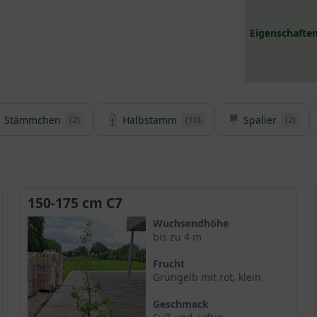
Eigenschaften
Stämmchen
Halbstamm
Spalier
(2)
(10)
(2)
150-175 cm C7
Wuchsendhöhe
bis zu 4 m
Frucht
Grüngelb mit rot, klein
Geschmack