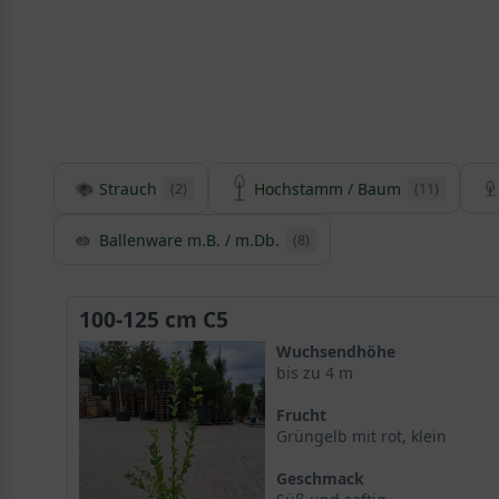
Strauch
Hochstamm / Baum
(2)
(11)
Ballenware m.B. / m.Db.
(8)
100-125 cm C5
Wuchsendhöhe
bis zu 4 m
Frucht
Grüngelb mit rot, klein
Geschmack