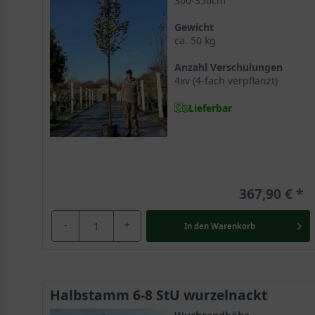
300-350cm
Gewicht
ca. 50 kg
Anzahl Verschulungen
4xv (4-fach verpflanzt)
Lieferbar
367,90 €
-
+
In den
Warenkorb
Halbstamm 6-8 StU wurzelnackt