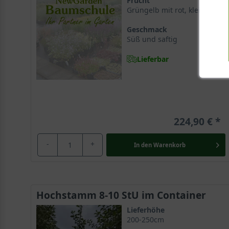
Frucht
Grüngelb mit rot, klein
Geschmack
Süß und saftig
Lieferbar
224,90 €
-
+
In den
Warenkorb
Hochstamm 8-10 StU im Container
Lieferhöhe
200-250cm