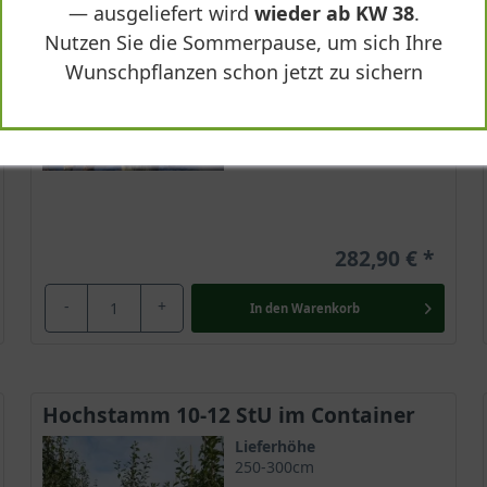
Frucht
— ausgeliefert wird
wieder ab KW 38
.
Grüngelb mit rot, klein
Nutzen Sie die Sommerpause, um sich Ihre
Geschmack
Wunschpflanzen schon jetzt zu sichern
Süß und saftig
Lieferbar
282,90 €
-
+
In den
Warenkorb
Hochstamm 10-12 StU im Container
Lieferhöhe
250-300cm