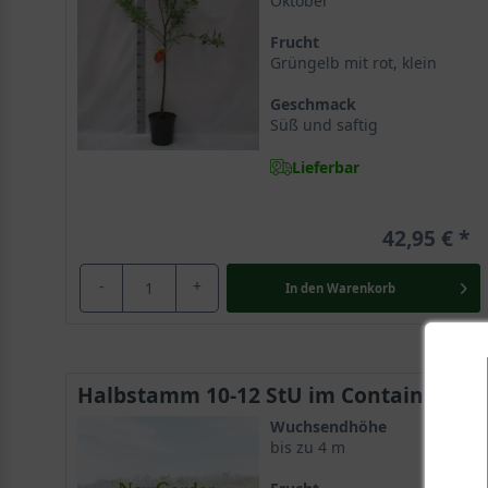
Oktober
Frucht
Grüngelb mit rot, klein
Geschmack
Süß und saftig
Lieferbar
42,95 €
-
+
In den
Warenkorb
Halbstamm 10-12 StU im Container
Wuchsendhöhe
bis zu 4 m