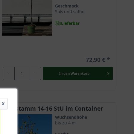
Geschmack
Süß und saftig
Lieferbar
72,90 €
-
+
In den
Warenkorb
X
Halbstamm 14-16 StU im Container
Wuchsendhöhe
bis zu 4 m