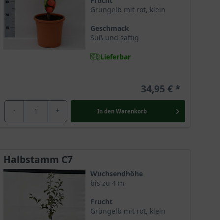
Frucht
Grüngelb mit rot, klein
Geschmack
Süß und saftig
Lieferbar
34,95 €
-
+
In den
Warenkorb
Halbstamm C7
Wuchsendhöhe
bis zu 4 m
Frucht
Grüngelb mit rot, klein