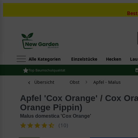
Best
Alle Kategorien
Einzelstücke
Hecken
Lau
Top Baumschulqualität
Übersicht
Obst
Apfel - Malus
Apfel 'Cox Orange' / Cox Orangenrenette (Cox
Orange Pippin)
Malus domestica 'Cox Orange'
(
10
)