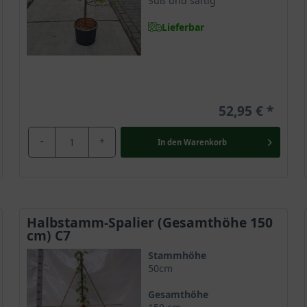
Süß und saftig
Lieferbar
52,95 €
-
+
In den
Warenkorb
Halbstamm-Spalier (Gesamthöhe 150
cm) C7
Stammhöhe
50cm
Gesamthöhe