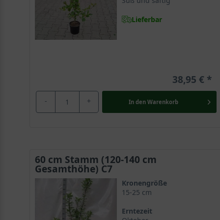
Süß und saftig
Lieferbar
38,95 €
-
+
In den
Warenkorb
60 cm Stamm (120-140 cm
Gesamthöhe) C7
Kronengröße
15-25 cm
Erntezeit