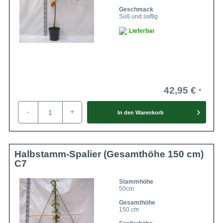
Geschmack
Süß und saftig
Lieferbar
42,95 €
-
+
In den
Warenkorb
Halbstamm-Spalier (Gesamthöhe 150 cm)
C7
Stammhöhe
50cm
Gesamthöhe
150 cm