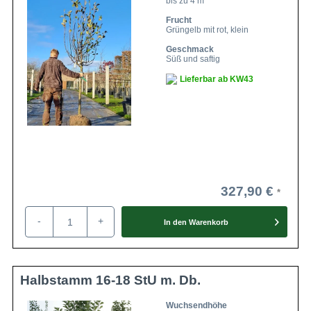
bis zu 4 m
Frucht
Grüngelb mit rot, klein
Geschmack
Süß und saftig
Lieferbar ab KW43
327,90 €
-
+
In den
Warenkorb
Halbstamm 16-18 StU m. Db.
Wuchsendhöhe