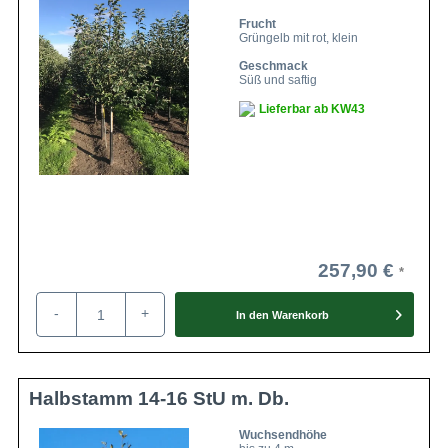
Frucht
Grüngelb mit rot, klein
Geschmack
Süß und saftig
Lieferbar ab KW43
257,90 €
-
+
In den
Warenkorb
Halbstamm 14-16 StU m. Db.
Wuchsendhöhe