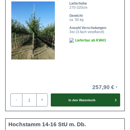
Lieferhöhe
270-320cm
Gewicht
ca. 50 kg
Anzahl Verschulungen
3xv (3-fach verpflanzt)
Lieferbar ab KW43
257,90 €
-
+
In den
Warenkorb
Hochstamm 14-16 StU m. Db.