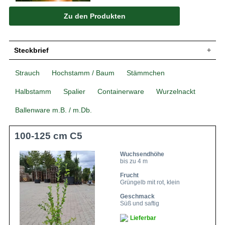
Zu den Produkten
Steckbrief
Kleiner Baum, gut verzweigt, breit
Strauch
Hochstamm / Baum
Stämmchen
Wuchs
aufrecht, bis zu 400 cm hoch und bis zu
300 cm breit
Halbstamm
Spalier
Containerware
Wurzelnackt
Wuchshöhe
bis zu 4 m
Ballenware m.B. / m.Db.
Sommergrün, eiförmig, am Ende
Blatt
zugespitzt, gesägter Rand, leicht
glänzend, mittelgrün, bis zu 8 cm lang
100-125 cm C5
Grüngelbe Äpfel, sonnenseits streifig bis
Frucht
flächig karminrot, gelbes Fruchtfleisch,
saftig und süß, klein bis mittelgroß
Wuchsendhöhe
bis zu 4 m
Geschmack
Süß und saftig
Frucht
Blüte
Weiß
Grüngelb mit rot, klein
Blütezeit
April bis Mai
Geschmack
Rinde
Braun
Süß und saftig
Wurzeln
Dicht verzweigt
Lieferbar
Frische, durchlässige und nahrhafte