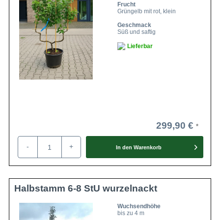
Frucht
Grüngelb mit rot, klein
Geschmack
Süß und saftig
Lieferbar
299,90 €
-
+
In den
Warenkorb
Halbstamm 6-8 StU wurzelnackt
Wuchsendhöhe
bis zu 4 m