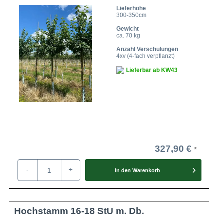
Lieferhöhe
300-350cm
Gewicht
ca. 70 kg
Anzahl Verschulungen
4xv (4-fach verpflanzt)
Lieferbar ab KW43
327,90 €
-
+
In den
Warenkorb
Hochstamm 16-18 StU m. Db.