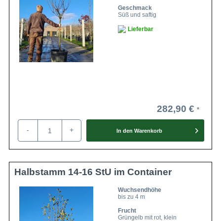
Geschmack
Süß und saftig
Lieferbar
282,90 €
-
+
In den
Warenkorb
Halbstamm 14-16 StU im Container
Wuchsendhöhe
bis zu 4 m
Frucht
Grüngelb mit rot, klein