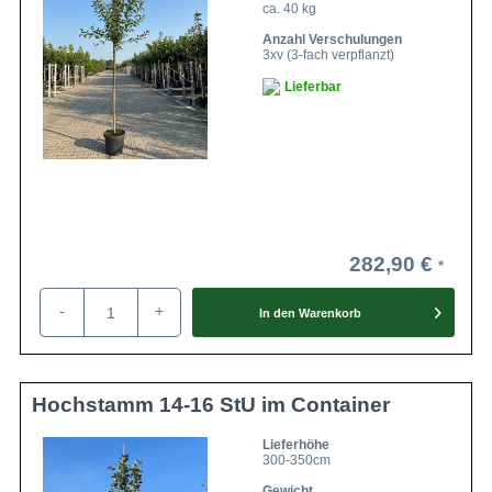
ca. 40 kg
Anzahl Verschulungen
3xv (3-fach verpflanzt)
Lieferbar
282,90 €
-
+
In den
Warenkorb
Hochstamm 14-16 StU im Container
Lieferhöhe
300-350cm
Gewicht