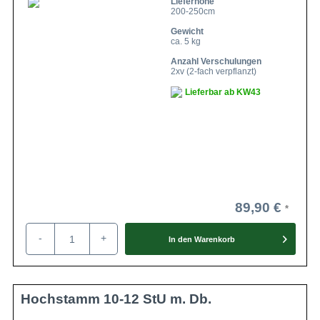
Lieferhöhe
200-250cm
Gewicht
ca. 5 kg
Anzahl Verschulungen
2xv (2-fach verpflanzt)
Lieferbar ab KW43
89,90 €
-
+
In den
Warenkorb
Hochstamm 10-12 StU m. Db.