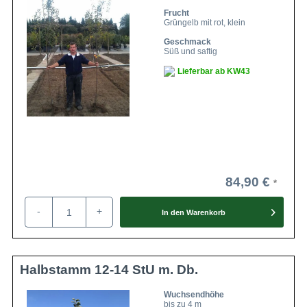
Frucht
Grüngelb mit rot, klein
Geschmack
Süß und saftig
Lieferbar ab KW43
84,90 €
-
+
In den
Warenkorb
Halbstamm 12-14 StU m. Db.
Wuchsendhöhe
bis zu 4 m