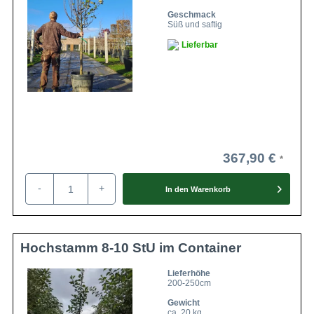
Geschmack
Süß und saftig
Lieferbar
367,90 €
-
+
In den
Warenkorb
Hochstamm 8-10 StU im Container
Lieferhöhe
200-250cm
Gewicht
ca. 20 kg