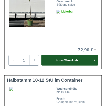
Geschmack
Süß und saftig
Lieferbar
72,90 €
-
+
In den
Warenkorb
Halbstamm 10-12 StU im Container
Wuchsendhöhe
bis zu 4 m
Frucht
Grüngelb mit rot, klein