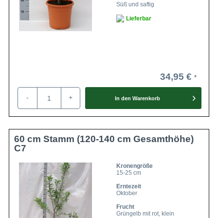
Süß und saftig
Lieferbar
34,95 €
-
+
In den
Warenkorb
60 cm Stamm (120-140 cm Gesamthöhe)
C7
Kronengröße
15-25 cm
Erntezeit
Oktober
Frucht
Grüngelb mit rot, klein