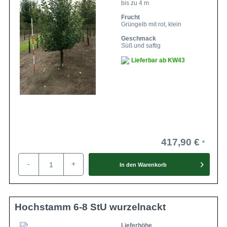
bis zu 4 m
Frucht
Grüngelb mit rot, klein
Geschmack
Süß und saftig
Lieferbar ab KW43
417,90 €
-
+
In den
Warenkorb
Hochstamm 6-8 StU wurzelnackt
Lieferhöhe