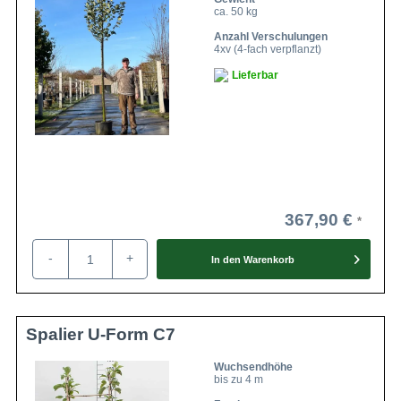
ca. 50 kg
Anzahl Verschulungen
4xv (4-fach verpflanzt)
Lieferbar
367,90 €
-
+
In den
Warenkorb
Spalier U-Form C7
Wuchsendhöhe
bis zu 4 m