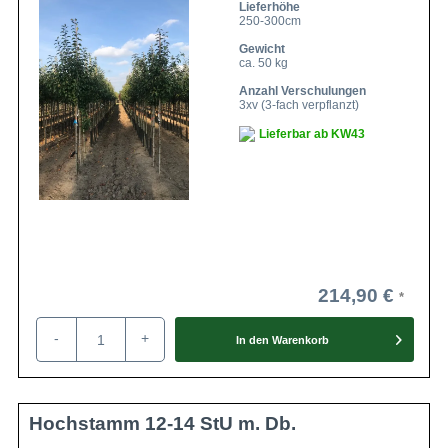
Lieferhöhe
250-300cm
Gewicht
ca. 50 kg
Anzahl Verschulungen
3xv (3-fach verpflanzt)
Lieferbar ab KW43
214,90 €
-
+
In den
Warenkorb
Hochstamm 12-14 StU m. Db.