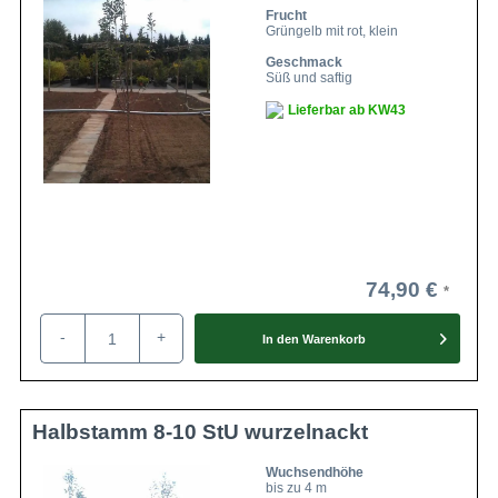
Frucht
Grüngelb mit rot, klein
Geschmack
Süß und saftig
Lieferbar ab KW43
74,90 €
-
+
In den
Warenkorb
Halbstamm 8-10 StU wurzelnackt
Wuchsendhöhe
bis zu 4 m