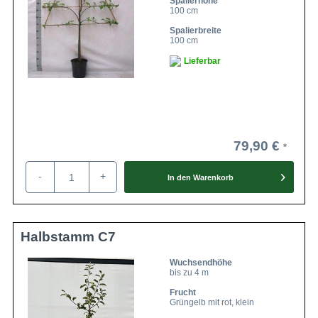
Spalierhöhe
100 cm
Spalierbreite
100 cm
Lieferbar
79,90 €
-
+
In den
Warenkorb
Halbstamm C7
Wuchsendhöhe
bis zu 4 m
Frucht
Grüngelb mit rot, klein