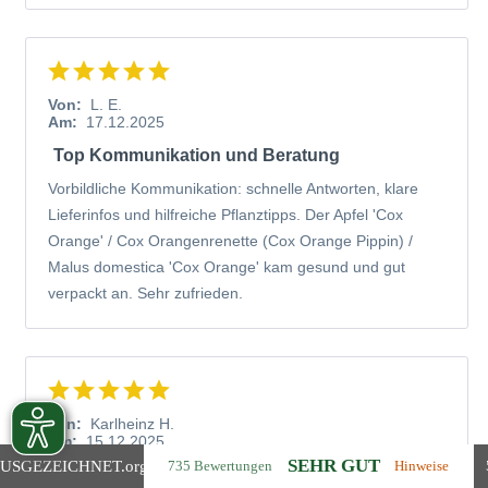
Von:
L. E.
Am:
17.12.2025
Top Kommunikation und Beratung
Vorbildliche Kommunikation: schnelle Antworten, klare
Lieferinfos und hilfreiche Pflanztipps. Der Apfel 'Cox
Orange' / Cox Orangenrenette (Cox Orange Pippin) /
Malus domestica 'Cox Orange' kam gesund und gut
verpackt an. Sehr zufrieden.
Von:
Karlheinz H.
Am:
15.12.2025
SEHR GUT
USGEZEICHNET
.org
735 Bewertungen
Hinweise
Ein Apfelbaum, der jedes Jahr Vorfreude