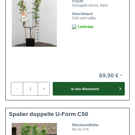
Frucht
Grüngelb mit rot, klein
Geschmack
Süß und saftig
Lieferbar
69,90 €
-
+
In den
Warenkorb
Spalier doppelte U-Form C50
Wuchsendhöhe
bis zu 4 m