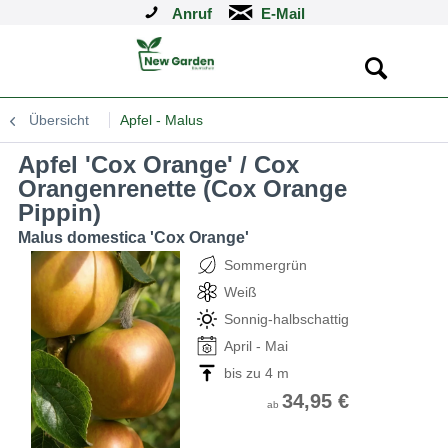
Anruf
Übersicht
Apfel - Malus
Apfel 'Cox Orange' / Cox
Orangenrenette (Cox Orange
Pippin)
Malus domestica 'Cox Orange'
Sommergrün
Weiß
Sonnig-halbschattig
April - Mai
bis zu 4 m
34,95 €
ab