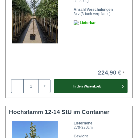
ca. 30 kg
Anzahl Verschulungen
3xv (3-fach verpflanzt)
Lieferbar
224,90 €
-
+
In den
Warenkorb
Hochstamm 12-14 StU im Container
Lieferhöhe
270-320cm
Gewicht