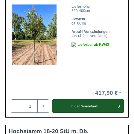
Lieferhöhe
350-400cm
Gewicht
ca. 80 kg
Anzahl Verschulungen
4xv (4-fach verpflanzt)
Lieferbar ab KW43
417,90 €
-
+
In den
Warenkorb
Hochstamm 18-20 StU m. Db.