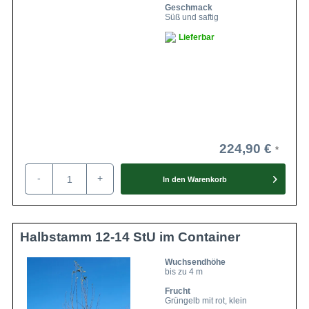
Geschmack
Süß und saftig
Lieferbar
224,90 €
-
+
In den
Warenkorb
Halbstamm 12-14 StU im Container
Wuchsendhöhe
bis zu 4 m
Frucht
Grüngelb mit rot, klein