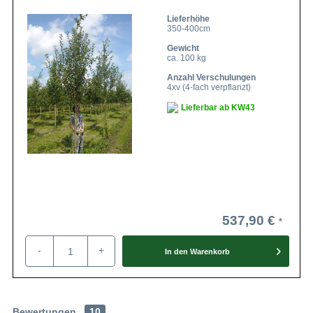
Lieferhöhe
350-400cm
Gewicht
ca. 100 kg
Anzahl Verschulungen
4xv (4-fach verpflanzt)
Lieferbar ab KW43
537,90 €
-
+
In den
Warenkorb
Bewertungen
10