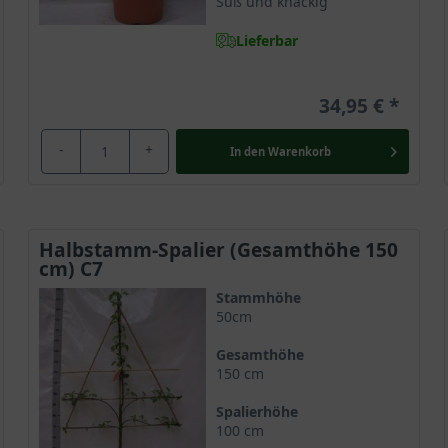
Süß und knackig
Lieferbar
34,95 €
-
+
In den
Warenkorb
Halbstamm-Spalier (Gesamthöhe 150
cm) C7
Stammhöhe
50cm
Gesamthöhe
150 cm
Spalierhöhe
100 cm