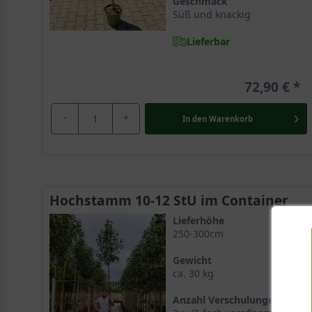
Geschmack
Süß und knackig
Lieferbar
72,90 €
-
+
In den
Warenkorb
Hochstamm 10-12 StU im Container
Lieferhöhe
250-300cm
Gewicht
ca. 30 kg
Anzahl Verschulungen