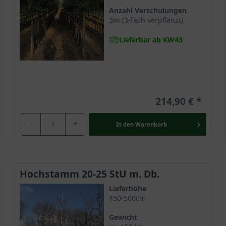
Anzahl Verschulungen
3xv (3-fach verpflanzt)
Lieferbar ab KW43
214,90 €
-
+
In den
Warenkorb
Hochstamm 20-25 StU m. Db.
Lieferhöhe
450-500cm
Gewicht