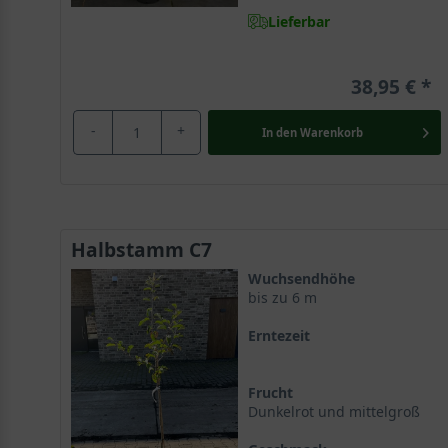
Lieferbar
38,95 €
-
+
In den
Warenkorb
Halbstamm C7
Wuchsendhöhe
bis zu 6 m
Erntezeit
Frucht
Dunkelrot und mittelgroß