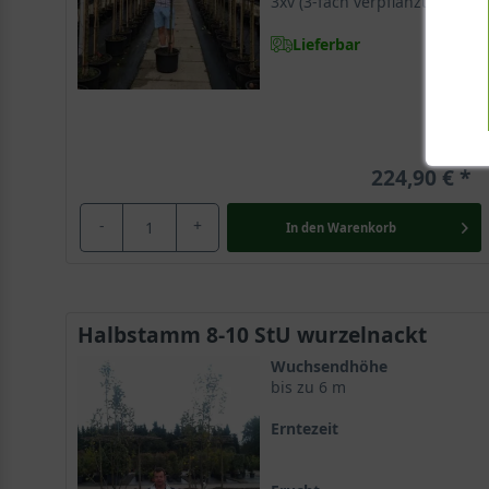
3xv (3-fach verpflanzt)
Lieferbar
224,90 €
-
+
In den
Warenkorb
Halbstamm 8-10 StU wurzelnackt
Wuchsendhöhe
bis zu 6 m
Erntezeit