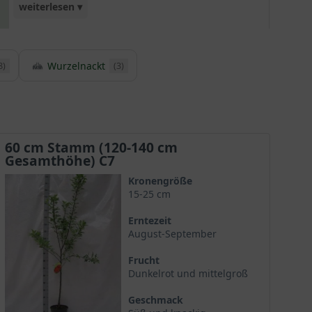
weiterlesen ▾
dunkelgrünem Laub macht diesen Apfelbaum
zusätzlich zu einem ansprechenden Zierelement!
Wurzelnackt
Die optimalen Begleiter zur Befruchtung dieses
8)
(3)
Baumes sind die Sorten 'Idared', 'Gloster' und
'Alkmene'.
60 cm Stamm (120-140 cm
Gesamthöhe) C7
Kronengröße
15-25 cm
Erntezeit
August-September
Frucht
Dunkelrot und mittelgroß
Geschmack