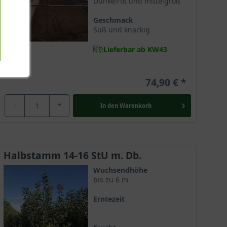
Dunkelrot und mittelgroß
Geschmack
Süß und knackig
Lieferbar ab KW43
74,90 €
-
+
In den
Warenkorb
Halbstamm 14-16 StU m. Db.
Wuchsendhöhe
bis zu 6 m
Erntezeit