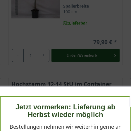
Spalierbreite
100 cm
Lieferbar
79,90 €
-
+
In den
Warenkorb
Hochstamm 12-14 StU im Container
Lieferhöhe
270-320cm
Jetzt vormerken: Lieferung ab
Gewicht
Herbst wieder möglich
ca. 40 kg
Bestellungen nehmen wir weiterhin gerne an
Anzahl Verschulungen