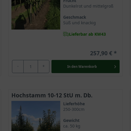
Frucht
Dunkelrot und mittelgroß
Geschmack
Süß und knackig
Lieferbar ab KW43
257,90 €
-
+
In den
Warenkorb
Hochstamm 10-12 StU m. Db.
Lieferhöhe
250-300cm
Gewicht
ca. 50 kg