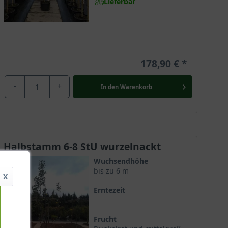
Lieferbar
178,90 €
-
+
In den
Warenkorb
Halbstamm 6-8 StU wurzelnackt
Wuchsendhöhe
bis zu 6 m
X
Erntezeit
Frucht