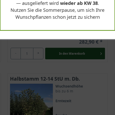
3xv (3-fach verpflanzt)
— ausgeliefert wird
wieder ab KW 38
.
Nutzen Sie die Sommerpause, um sich Ihre
Lieferbar
Wunschpflanzen schon jetzt zu sichern
282,90 €
-
+
In den
Warenkorb
Halbstamm 12-14 StU m. Db.
Wuchsendhöhe
bis zu 6 m
Erntezeit