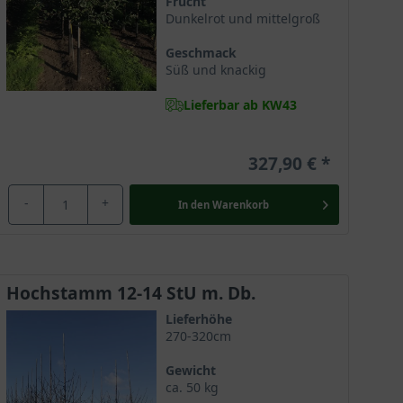
Frucht
Dunkelrot und mittelgroß
Geschmack
Süß und knackig
Lieferbar ab KW43
327,90 €
-
+
In den
Warenkorb
Hochstamm 12-14 StU m. Db.
Lieferhöhe
270-320cm
Gewicht
ca. 50 kg