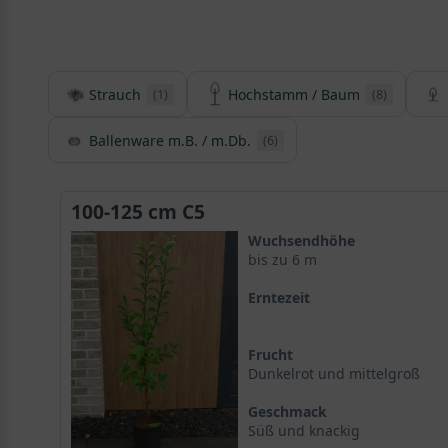
Strauch
Hochstamm / Baum
(1)
(8)
Ballenware m.B. / m.Db.
(6)
100-125 cm C5
Wuchsendhöhe
bis zu 6 m
Erntezeit
Frucht
Dunkelrot und mittelgroß
Geschmack
Süß und knackig