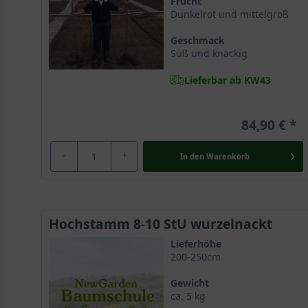
Frucht
Dunkelrot und mittelgroß
Geschmack
Süß und knackig
Lieferbar ab KW43
84,90 €
-
+
In den
Warenkorb
Hochstamm 8-10 StU wurzelnackt
Lieferhöhe
200-250cm
Gewicht
ca. 5 kg