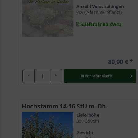
Anzahl Verschulungen
2xv (2-fach verpflanzt)
Lieferbar ab KW43
89,90 €
-
+
In den
Warenkorb
Hochstamm 14-16 StU m. Db.
Lieferhöhe
300-350cm
Gewicht