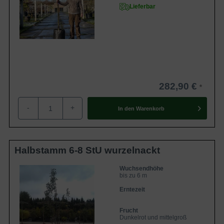
Lieferbar
282,90 €
-
+
In den
Warenkorb
Halbstamm 6-8 StU wurzelnackt
Wuchsendhöhe
bis zu 6 m
Erntezeit
Frucht
Dunkelrot und mittelgroß