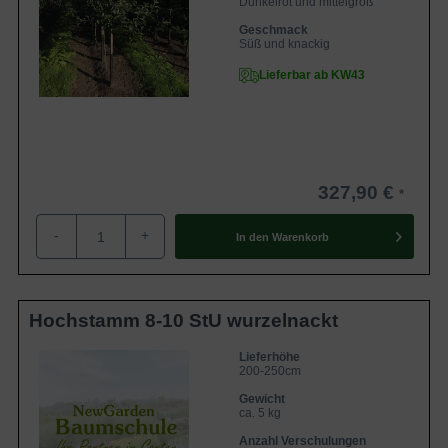
Dunkelrot und mittelgroß
Geschmack
Süß und knackig
Lieferbar ab KW43
327,90 €
-
+
In den
Warenkorb
Hochstamm 8-10 StU wurzelnackt
Lieferhöhe
200-250cm
Gewicht
ca. 5 kg
Anzahl Verschulungen