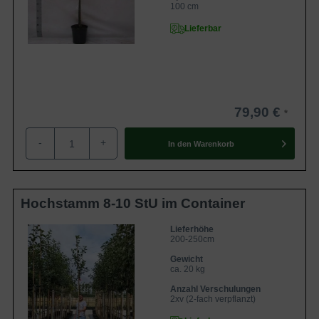
100 cm
Lieferbar
79,90 €
-
+
In den
Warenkorb
Hochstamm 8-10 StU im Container
Lieferhöhe
200-250cm
Gewicht
ca. 20 kg
Anzahl Verschulungen
2xv (2-fach verpflanzt)