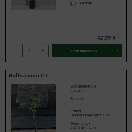
Lieferbar
42,95 €
-
+
In den
Warenkorb
Halbstamm C7
Wuchsendhöhe
bis zu 6 m
Erntezeit
Frucht
Dunkelrot und mittelgroß
Geschmack
Süß und knackig