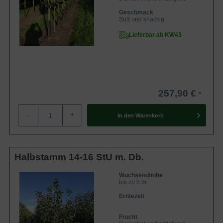
Geschmack
Süß und knackig
Lieferbar ab KW43
257,90 €
-
+
In den
Warenkorb
Halbstamm 14-16 StU m. Db.
Wuchsendhöhe
bis zu 6 m
Erntezeit
Frucht