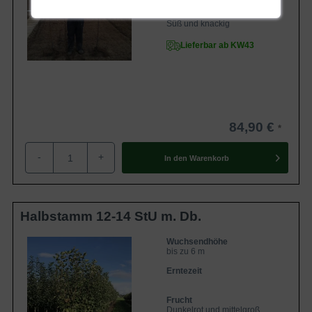
Geschmack
Süß und knackig
Lieferbar ab KW43
84,90 €
-
+
In den
Warenkorb
Halbstamm 12-14 StU m. Db.
Wuchsendhöhe
bis zu 6 m
Erntezeit
Frucht
Dunkelrot und mittelgroß