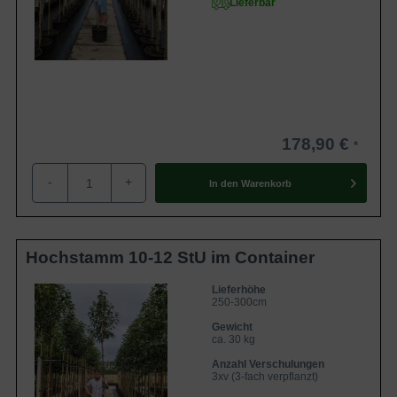
Lieferbar
178,90 €
-
+
In den
Warenkorb
Hochstamm 10-12 StU im Container
Lieferhöhe
250-300cm
Gewicht
ca. 30 kg
Anzahl Verschulungen
3xv (3-fach verpflanzt)