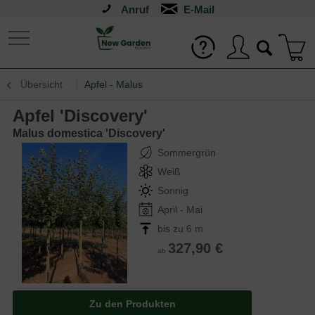
Anruf
Übersicht
Apfel - Malus
Apfel 'Discovery'
Malus domestica 'Discovery'
Sommergrün
Weiß
Sonnig
April - Mai
bis zu 6 m
327,90 €
ab
Zu den Produkten