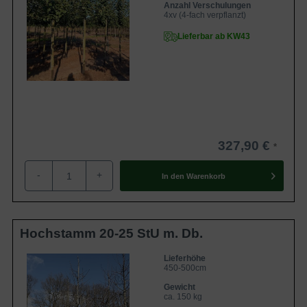
Anzahl Verschulungen
4xv (4-fach verpflanzt)
Lieferbar ab KW43
327,90 €
-
+
In den
Warenkorb
Hochstamm 20-25 StU m. Db.
Lieferhöhe
450-500cm
Gewicht
ca. 150 kg