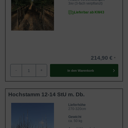
3xv (3-fach verpflanzt)
Lieferbar ab KW43
214,90 €
-
+
In den
Warenkorb
Hochstamm 12-14 StU m. Db.
Lieferhöhe
270-320cm
Gewicht
ca. 50 kg