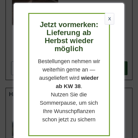
Geschmack
Süß und knackig
Lieferbar ab KW43
X
Jetzt vormerken:
Lieferung ab
Herbst wieder
möglich
74,90 €
Bestellungen nehmen wir
-
+
In den
Warenkorb
weiterhin gerne an —
ausgeliefert wird
wieder
ab KW 38
.
Halbstamm 8-10 StU wurzelnackt
Nutzen Sie die
Sommerpause, um sich
Wuchsendhöhe
bis zu 6 m
Ihre Wunschpflanzen
Erntezeit
schon jetzt zu sichern
Frucht
Dunkelrot und mittelgroß