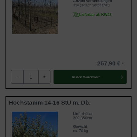
Anzahl Verschulungen
3xv (3-fach verpflanzt)
Lieferbar ab KW43
257,90 €
-
+
In den
Warenkorb
Hochstamm 14-16 StU m. Db.
Lieferhöhe
300-350cm
Gewicht
ca. 70 kg