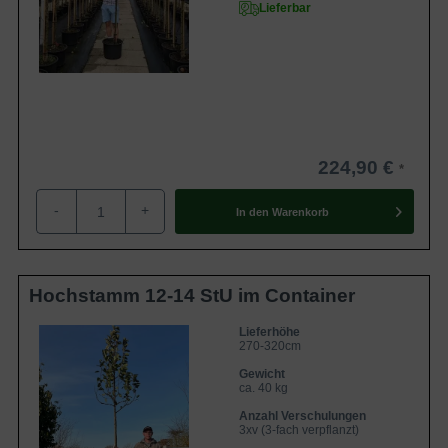
Lieferbar
224,90 €
-
+
In den
Warenkorb
Hochstamm 12-14 StU im Container
Lieferhöhe
270-320cm
Gewicht
ca. 40 kg
Anzahl Verschulungen
3xv (3-fach verpflanzt)