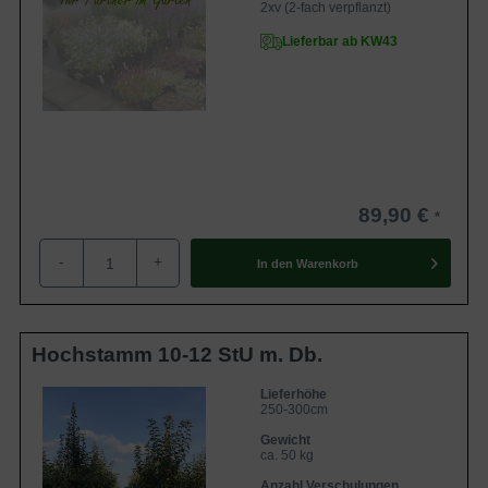
2xv (2-fach verpflanzt)
Lieferbar ab KW43
89,90 €
-
+
In den
Warenkorb
Hochstamm 10-12 StU m. Db.
Lieferhöhe
250-300cm
Gewicht
ca. 50 kg
Anzahl Verschulungen