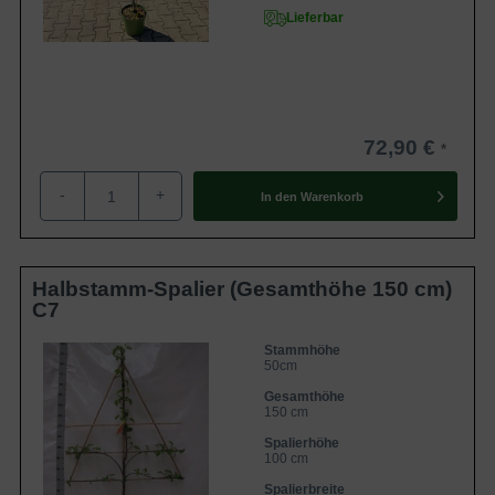
Lieferbar
72,90 €
-
+
In den
Warenkorb
Halbstamm-Spalier (Gesamthöhe 150 cm)
C7
Stammhöhe
50cm
Gesamthöhe
150 cm
Spalierhöhe
100 cm
Spalierbreite