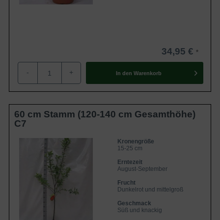
34,95 €
-
+
In den
Warenkorb
60 cm Stamm (120-140 cm Gesamthöhe)
C7
Kronengröße
15-25 cm
Erntezeit
August-September
Frucht
Dunkelrot und mittelgroß
Geschmack
Süß und knackig