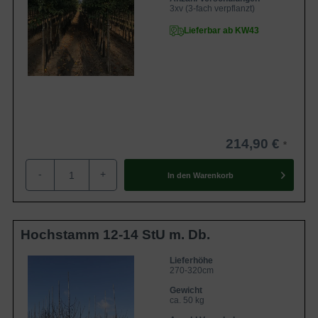
3xv (3-fach verpflanzt)
Lieferbar ab KW43
214,90 €
-
+
In den
Warenkorb
Hochstamm 12-14 StU m. Db.
Lieferhöhe
270-320cm
Gewicht
ca. 50 kg