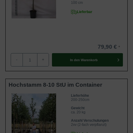
100 cm
Lieferbar
79,90 €
-
+
In den
Warenkorb
Hochstamm 8-10 StU im Container
Lieferhöhe
200-250cm
Gewicht
ca. 20 kg
Anzahl Verschulungen
2xv (2-fach verpflanzt)