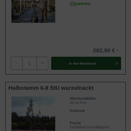
Lieferbar
282,90 €
-
+
In den
Warenkorb
Halbstamm 6-8 StU wurzelnackt
Wuchsendhöhe
bis zu 6 m
Erntezeit
Frucht
Dunkelrot und mittelgroß