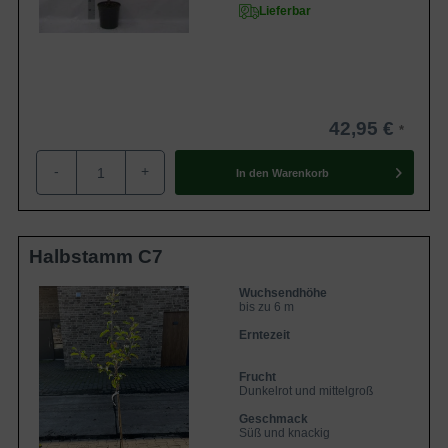
Lieferbar
42,95 €
-
+
In den
Warenkorb
Halbstamm C7
Wuchsendhöhe
bis zu 6 m
Erntezeit
Frucht
Dunkelrot und mittelgroß
Geschmack
Süß und knackig