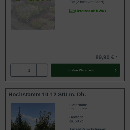
2xv (2-fach verpflanzt)
Lieferbar ab KW43
89,90 €
-
+
In den
Warenkorb
Hochstamm 10-12 StU m. Db.
Lieferhöhe
250-300cm
Gewicht
ca. 50 kg
Anzahl Verschulungen