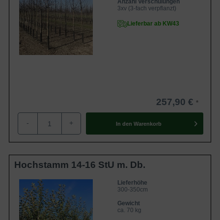
Anzahl Verschulungen
3xv (3-fach verpflanzt)
Lieferbar ab KW43
257,90 €
-
+
In den
Warenkorb
Hochstamm 14-16 StU m. Db.
Lieferhöhe
300-350cm
Gewicht
ca. 70 kg