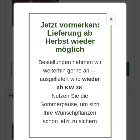
Geschmack
Süß und knackig
Lieferbar ab KW43
X
Jetzt vormerken:
Lieferung ab
Herbst wieder
möglich
74,90 €
Bestellungen nehmen wir
-
+
In den
Warenkorb
weiterhin gerne an —
ausgeliefert wird
wieder
ab KW 38
.
Halbstamm 8-10 StU wurzelnackt
Nutzen Sie die
Sommerpause, um sich
Wuchsendhöhe
bis zu 6 m
Ihre Wunschpflanzen
Erntezeit
schon jetzt zu sichern
Frucht
Dunkelrot und mittelgroß