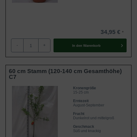
34,95 €
-
+
In den
Warenkorb
60 cm Stamm (120-140 cm Gesamthöhe)
C7
Kronengröße
15-25 cm
Erntezeit
August-September
Frucht
Dunkelrot und mittelgroß
Geschmack
Süß und knackig