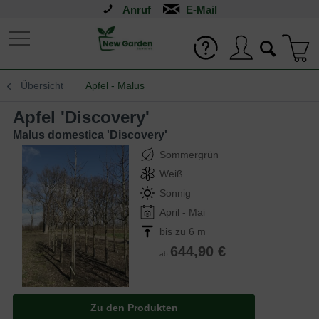
Anruf
Übersicht
Apfel - Malus
Apfel 'Discovery'
Malus domestica 'Discovery'
Sommergrün
Weiß
Sonnig
April - Mai
bis zu 6 m
644,90 €
ab
Zu den Produkten