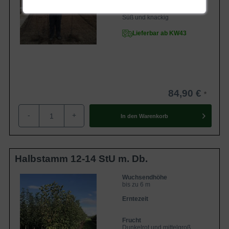
Geschmack
Süß und knackig
Lieferbar ab KW43
84,90 €
-
+
In den
Warenkorb
Halbstamm 12-14 StU m. Db.
Wuchsendhöhe
bis zu 6 m
Erntezeit
Frucht
Dunkelrot und mittelgroß