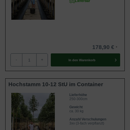
Lieferbar
178,90 €
-
+
In den
Warenkorb
Hochstamm 10-12 StU im Container
Lieferhöhe
250-300cm
Gewicht
ca. 30 kg
Anzahl Verschulungen
3xv (3-fach verpflanzt)