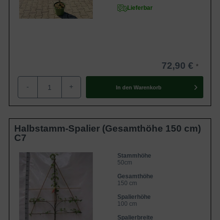
Lieferbar
72,90 €
-
+
In den
Warenkorb
Halbstamm-Spalier (Gesamthöhe 150 cm)
C7
Stammhöhe
50cm
Gesamthöhe
150 cm
Spalierhöhe
100 cm
Spalierbreite