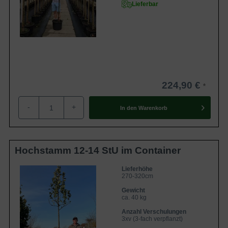
Lieferbar
224,90 €
-
+
In den
Warenkorb
Hochstamm 12-14 StU im Container
Lieferhöhe
270-320cm
Gewicht
ca. 40 kg
Anzahl Verschulungen
3xv (3-fach verpflanzt)