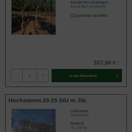
Anzahl Verschulungen
4xv (4-fach verpflanzt)
Lieferbar ab KW43
327,90 €
-
+
In den
Warenkorb
Hochstamm 20-25 StU m. Db.
Lieferhöhe
450-500cm
Gewicht
ca. 150 kg