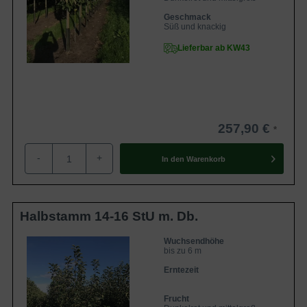
Geschmack
Süß und knackig
Lieferbar ab KW43
257,90 €
-
+
In den
Warenkorb
Halbstamm 14-16 StU m. Db.
Wuchsendhöhe
bis zu 6 m
Erntezeit
Frucht