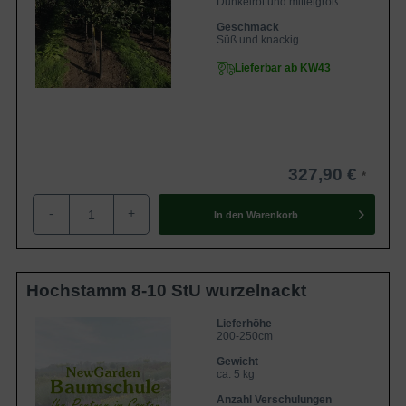
Dunkelrot und mittelgroß
Geschmack
Süß und knackig
Lieferbar ab KW43
327,90 €
-
+
In den
Warenkorb
Hochstamm 8-10 StU wurzelnackt
Lieferhöhe
200-250cm
Gewicht
ca. 5 kg
Anzahl Verschulungen