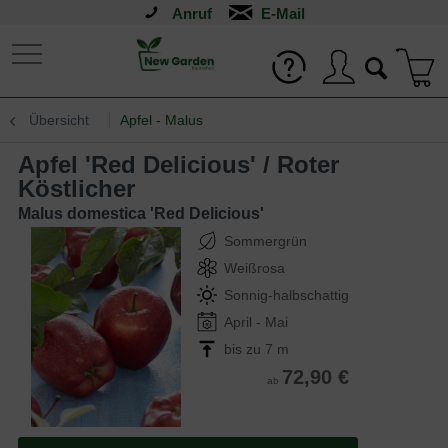
Anruf
Übersicht
Apfel - Malus
Apfel 'Red Delicious' / Roter
Köstlicher
Malus domestica 'Red Delicious'
Sommergrün
Weißrosa
Sonnig-halbschattig
April - Mai
bis zu 7 m
72,90 €
ab