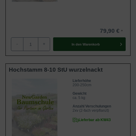
79,90 €
-
+
In den
Warenkorb
Hochstamm 8-10 StU wurzelnackt
Lieferhöhe
200-250cm
Gewicht
ca. 5 kg
Anzahl Verschulungen
2xv (2-fach verpflanzt)
Lieferbar ab KW43