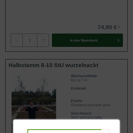
74,90 €
-
+
In den
Warenkorb
Halbstamm 8-10 StU wurzelnackt
Wuchsendhöhe
bis zu 7 m
Erntezeit
Frucht
Dunkelrot und sehr groß
Geschmack
Sehr süß und saftig
Lieferbar ab KW43