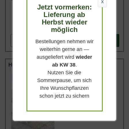
X
Jetzt vormerken:
Lieferung ab
Herbst wieder
84,90 €
möglich
-
+
Bestellungen nehmen wir
In den
Warenkorb
weiterhin gerne an —
ausgeliefert wird
wieder
Hochstamm 6-8 StU wurzelnackt
ab KW 38
.
Nutzen Sie die
Lieferhöhe
200-250cm
Sommerpause, um sich
Ihre Wunschpflanzen
Gewicht
ca. 5 kg
schon jetzt zu sichern
Anzahl Verschulungen
2xv (2-fach verpflanzt)
Lieferbar ab KW43