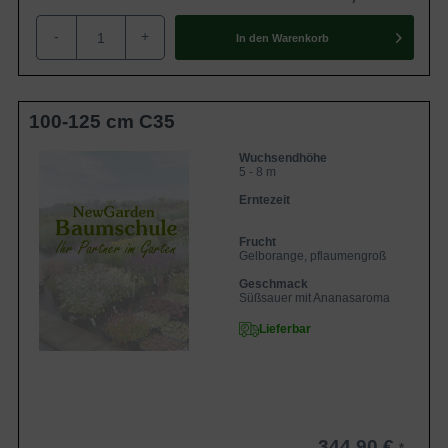
-
+
In den
Warenkorb
100-125 cm C35
Wuchsendhöhe
5 - 8 m
Erntezeit
Frucht
Gelborange, pflaumengroß
Geschmack
Süßsauer mit Ananasaroma
Lieferbar
344,90 €