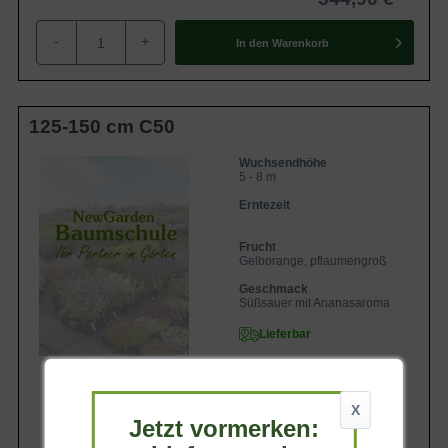
-
+
In den
Warenkorb
125-150 cm C50
Wuchsendhöhe
5 - 8 m
Erntezeit
Frucht
Gelborange, pflaumengroß
Geschmack
Süßsauer mit Ananasaroma
Lieferbar
X
Jetzt vormerken: