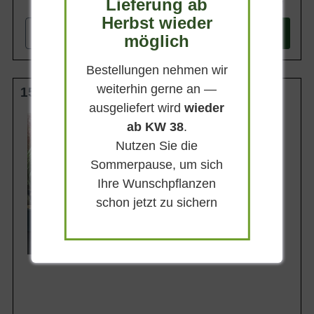
Lieferung ab
367,90 €
Herbst wieder
-
+
In den
Warenkorb
möglich
Bestellungen nehmen wir
weiterhin gerne an —
150-175 cm C70
ausgeliefert wird
wieder
Wuchsendhöhe
ab KW 38
.
5 - 8 m
Nutzen Sie die
Erntezeit
Sommerpause, um sich
Frucht
Ihre Wunschpflanzen
Gelborange, pflaumengroß
schon jetzt zu sichern
Geschmack
Süßsauer mit Ananasaroma
Lieferbar