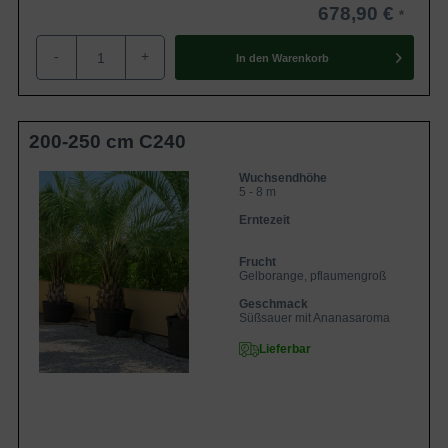
678,90 €
-
+
In den
Warenkorb
200-250 cm C240
Wuchsendhöhe
5 - 8 m
Erntezeit
Frucht
Gelborange, pflaumengroß
Geschmack
Süßsauer mit Ananasaroma
Lieferbar