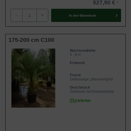
527,90 €
-
+
In den
Warenkorb
175-200 cm C100
Wuchsendhöhe
5 - 8 m
Erntezeit
Frucht
Gelborange, pflaumengroß
Geschmack
Süßsauer mit Ananasaroma
Lieferbar