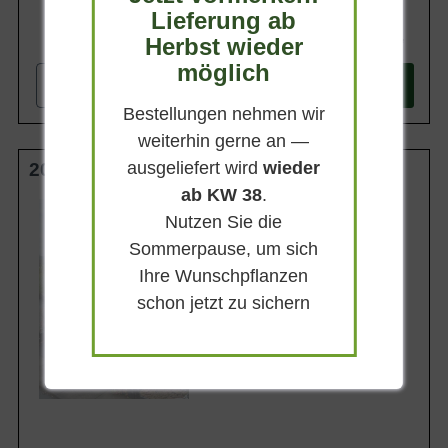
Lieferung ab
269,95 €
Herbst wieder
möglich
-
+
In den
Warenkorb
Bestellungen nehmen wir
weiterhin gerne an —
ausgeliefert wird
wieder
200 x 100 x 40 cm in PVC schwarz
ab KW 38
.
Heckenelementhöhe
Nutzen Sie die
200 cm
Sommerpause, um sich
Heckenelementbreite
100 cm
Ihre Wunschpflanzen
Heckenelementtiefe
schon jetzt zu sichern
ca. 40 cm
Höhe des Ballens/Kartons:
35 cm
Lieferbar