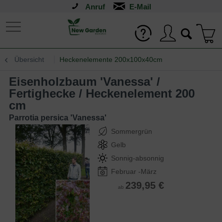
Anruf
Übersicht
Heckenelemente 200x100x40cm
Eisenholzbaum 'Vanessa' /
Fertighecke / Heckenelement 200
cm
Parrotia persica 'Vanessa'
Sommergrün
Gelb
Sonnig-absonnig
Februar -März
239,95 €
ab