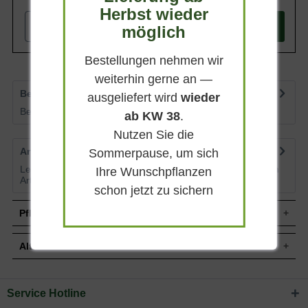
Herbst wieder
-
+
möglich
In den
Warenkorb
Bestellungen nehmen wir
weiterhin gerne an —
Bewertungen
8
ausgeliefert wird
wieder
Bewertungen lesen, schreiben und diskutieren...
mehr
ab KW 38
.
Nutzen Sie die
Artikelfragen
0
Sommerpause, um sich
Lesen Sie von weiteren Kunden gestellte Fragen zu diesem
Ihre Wunschpflanzen
Artikel
mehr
schon jetzt zu sichern
Pflegehinweise
Alternative Pflanzen
Pflanz- und Pflegetipps Tilia cordata Greenspire /
Winter-Linde 'Hochstamm-Spalier' H:240 B:180
Service Hotline
Sie suchen eine Alternative?
T:20 (Stamm 270 cm)