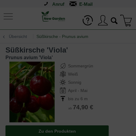
Anruf
Übersicht
Süßkirsche - Prunus avium
Süßkirsche 'Viola'
Prunus avium 'Viola'
Sommergrün
Weiß
Sonnig
April - Mai
bis zu 6 m
74,90 €
ab
Zu den Produkten