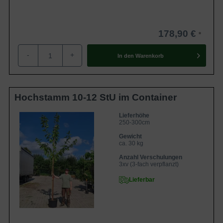
178,90 €
-
+
In den
Warenkorb
Hochstamm 10-12 StU im Container
Lieferhöhe
250-300cm
Gewicht
ca. 30 kg
Anzahl Verschulungen
3xv (3-fach verpflanzt)
Lieferbar