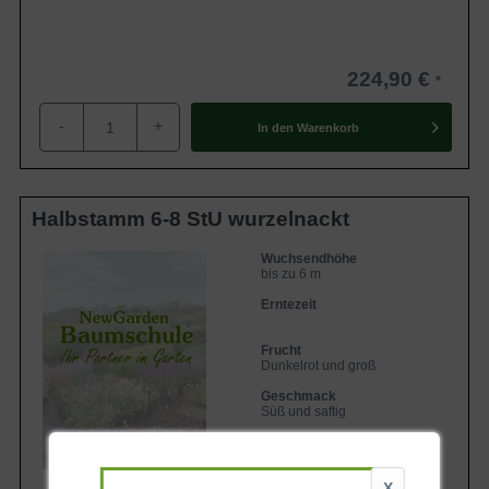
224,90 €
-
+
In den
Warenkorb
Halbstamm 6-8 StU wurzelnackt
Wuchsendhöhe
bis zu 6 m
Erntezeit
Frucht
Dunkelrot und groß
Geschmack
Süß und saftig
Lieferbar ab KW43
X