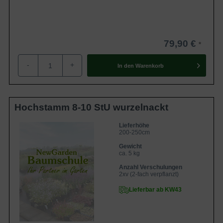
79,90 €
-
+
In den
Warenkorb
Hochstamm 8-10 StU wurzelnackt
Lieferhöhe
200-250cm
Gewicht
ca. 5 kg
Anzahl Verschulungen
2xv (2-fach verpflanzt)
Lieferbar ab KW43