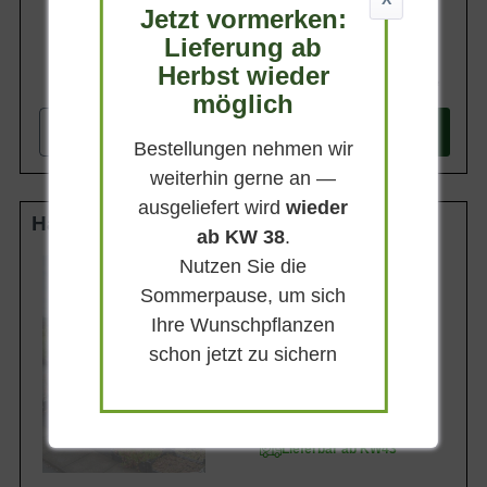
Jetzt vormerken:
Lieferung ab
Herbst wieder
74,90 €
möglich
-
+
In den
Warenkorb
Bestellungen nehmen wir
weiterhin gerne an —
ausgeliefert wird
wieder
Halbstamm 8-10 StU wurzelnackt
ab KW 38
.
Nutzen Sie die
Wuchsendhöhe
bis zu 6 m
Sommerpause, um sich
Erntezeit
Ihre Wunschpflanzen
schon jetzt zu sichern
Frucht
Dunkelrot und groß
Geschmack
Süß und saftig
Lieferbar ab KW43