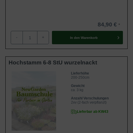
84,90 €
-
+
In den
Warenkorb
Hochstamm 6-8 StU wurzelnackt
Lieferhöhe
200-250cm
Gewicht
ca. 3 kg
Anzahl Verschulungen
2xv (2-fach verpflanzt)
Lieferbar ab KW43