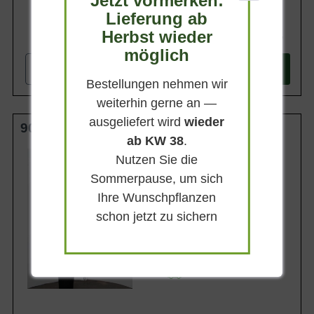
Jetzt vormerken:
Lieferung ab
Herbst wieder
25,90 €
möglich
-
+
In den
Warenkorb
Bestellungen nehmen wir
weiterhin gerne an —
ausgeliefert wird
wieder
90 cm Stamm C3
ab KW 38
.
Kronengröße
Nutzen Sie die
15-35 cm
Sommerpause, um sich
Erntezeit
Juli-August
Ihre Wunschpflanzen
Frucht
schon jetzt zu sichern
Schwarz
Geschmack
Sauer und saftig
Lieferbar