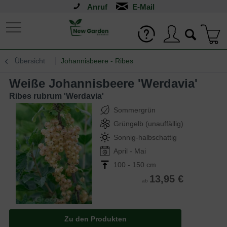
Anruf
Übersicht
Johannisbeere - Ribes
Weiße Johannisbeere 'Werdavia'
Ribes rubrum 'Werdavia'
Sommergrün
Grüngelb (unauffällig)
Sonnig-halbschattig
April - Mai
100 - 150 cm
13,95 €
ab
Zu den Produkten