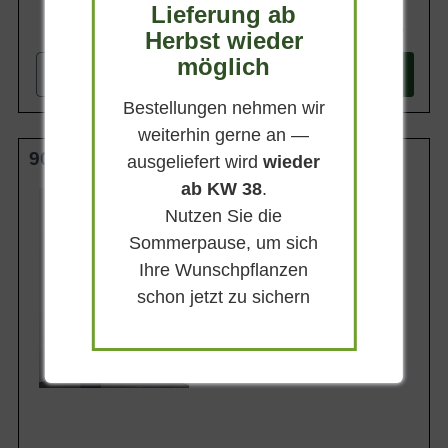
Lieferung ab
25,90 €
Herbst wieder
möglich
-
+
In den
Warenkorb
Bestellungen nehmen wir
weiterhin gerne an —
90 cm Stamm C3
ausgeliefert wird
wieder
ab KW 38
.
Kronengröße
15-35 cm
Nutzen Sie die
Erntezeit
Sommerpause, um sich
Juli
Ihre Wunschpflanzen
Frucht
Weiß
schon jetzt zu sichern
Geschmack
Süßsauer
Lieferbar