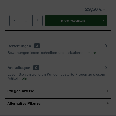
29,50 €
-
+
In den
Warenkorb
Bewertungen
3
Bewertungen lesen, schreiben und diskutieren...
mehr
Artikelfragen
0
Lesen Sie von weiteren Kunden gestellte Fragen zu diesem
Artikel
mehr
Pflegehinweise
Alternative Pflanzen
Pflanz- und Pflegetipps Ribes rubrum 'Werdavia' /
Weiße Johannisbeere 'Werdavia'