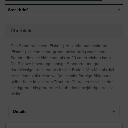
Steckbrief
Staude, flach ausgebreitet, horstbildend,
Wuchs
polsterartig, buschig, 20 cm hoch
Überblick
Wuchshöhe
bis zu 20 cm
Immergrün, länglich-oval, ganzrandig,
Blatt
abgerundet, silbriggrau bis graugrün
Das Sonnenröschen 'Eisbär' ( Helianthemum cultorum
Frucht
Unscheinbar
'Eisbär' ) ist eine immergrüne, polsterartig wachsende
Weiß, mit gelber Mitte, schalenförmig, in
Staude, die eine Höhe von bis zu 20 cm erreichen kann.
Blüte
lockeren Trauben angeordnet, zahlreich
Die Pflanze bevorzugt sonnige Standorte und gut
Blütezeit
Mai bis Juli
durchlässige, trockene bis frische Böden. Von Mai bis Juli
Wurzeln
Flachwurzler
erscheinen zahlreiche weiße, schalenförmige Blüten mit
Trockene bis frische, gut durchlässige und
gelber Mitte in lockeren Trauben. Charakteristisch ist das
Boden
normale Untergründe
silbriggraue bis graugrüne Laub, das ganzjährig attraktiv
Standort
Sonnig
bleibt.
Pflanzen pro
10
m²
Das Helianthemum cultorum 'Eisbär'
Details
(Sonnenröschen 'Eisbär') erinnert mit
seinem Aussehen an seine große
Schwester, die Zistrose. Es blüht von Mai
Portrait des Sonnenröschens 'Eisbär'
bis Juli in einem strahlenden Weiß mit