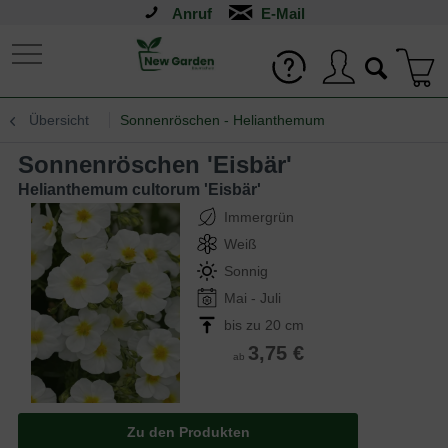
Anruf
Übersicht
Sonnenröschen - Helianthemum
Sonnenröschen 'Eisbär'
Helianthemum cultorum 'Eisbär'
Immergrün
Weiß
Sonnig
Mai - Juli
bis zu 20 cm
3,75 €
ab
Zu den Produkten