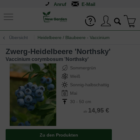
Anruf
Übersicht
Heidelbeere / Blaubeere - Vaccinium
Zwerg-Heidelbeere 'Northsky'
Vaccinium corymbosum 'Northsky'
Sommergrün
Weiß
Sonnig-halbschattig
Mai
30 - 50 cm
14,95 €
ab
Zu den Produkten