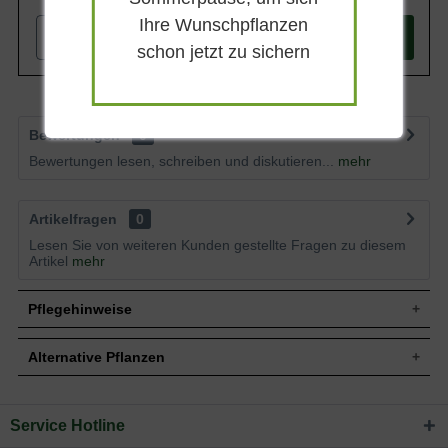
Ihre Wunschpflanzen
-
+
In den
Warenkorb
schon jetzt zu sichern
Bewertungen
0
Bewertungen lesen, schreiben und diskutieren...
mehr
Artikelfragen
0
Lesen Sie von weiteren Kunden gestellte Fragen zu diesem
Artikel
mehr
Pflegehinweise
Alternative Pflanzen
Pflanz- und Pflegetipps Phragmites australis /
Gemeines Schilfrohr
Service Hotline
Sie suchen eine Alternative?
Mit ein paar kleinen Tipps und Tricks kann man