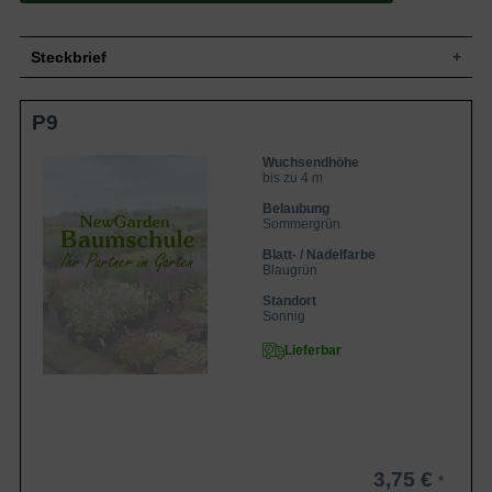
Steckbrief
Grasstaude, aufrecht, buschig, horstig,
Wuchs
P9
wuchernd, bis zu 400 cm hoch
Wuchshöhe
bis zu 4 m
Wuchsendhöhe
Sommergrün, blaugrün, schmal,
bis zu 4 m
Blatt
lanzettlich, lineal, bandförmig, ganzrandig,
am Ende zugespitzt
Belaubung
Sommergrün
Frucht
Karyopsen
Hellbraun, in bis zu 50 cm langen
Blatt- / Nadelfarbe
Blüte
Blaugrün
Blütenrispen, einfach, zahlreich
Blütezeit
August bis September
Standort
Sonnig
Rhizombildend, sehr ausgebreitet,
Wurzeln
zahlreiche Ausläufer bildend
Lieferbar
Frische bis feuchte, wenig durchlässige
Boden
und nährstoffreiche Untergründe
Standort
Sonnig
Pflanzen pro
5
m²
Das Phragmites australis (Gemeines
3,75 €
Schilfrohr) gehört zur Familie der