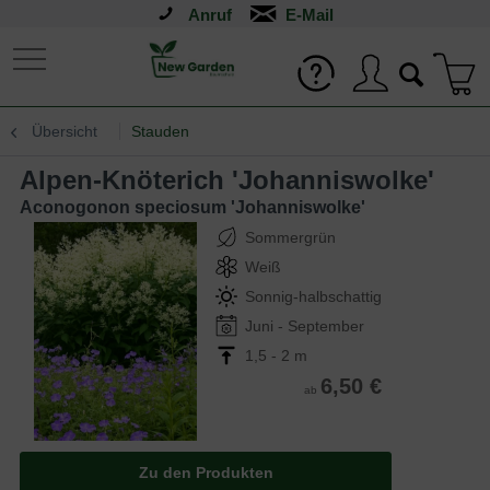
Anruf
Übersicht
Stauden
Alpen-Knöterich 'Johanniswolke'
Aconogonon speciosum 'Johanniswolke'
Sommergrün
Weiß
Sonnig-halbschattig
Juni - September
1,5 - 2 m
6,50 €
ab
Zu den Produkten