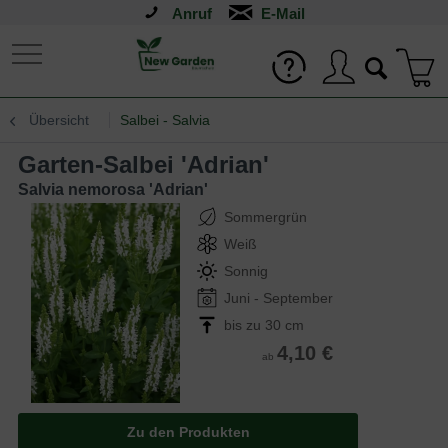
Anruf
Übersicht
Salbei - Salvia
Garten-Salbei 'Adrian'
Salvia nemorosa 'Adrian'
Sommergrün
Weiß
Sonnig
Juni - September
bis zu 30 cm
4,10 €
ab
Zu den Produkten