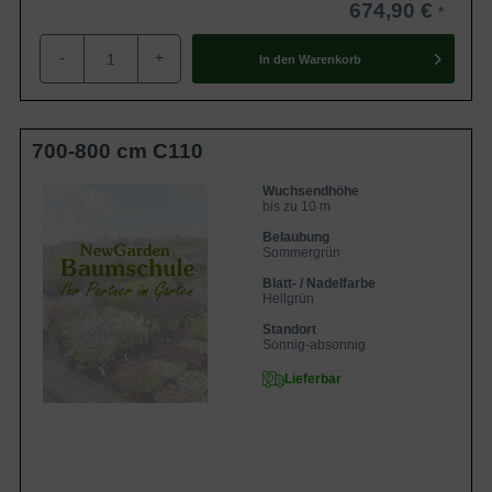
674,90 €
dem eigenen Hausgarten einen romantischen Charme.
-
+
In den
Warenkorb
Weiße Blüte bietet elegante Optik
Der Blauregen ist daher sehr populär und lässt durch seine
üppige Blüte das Gärtnerherz höherschlagen. Die
700-800 cm C110
Selektion ’Alba‘ sticht dabei besonders hervor und
überzeugt durch ihre elegante und schlichte Ausstrahlung
Wuchsendhöhe
bis zu 10 m
wie kaum eine andere Selektion der Art.
Belaubung
Sommergrün
Außergewöhnliche Dekoration für Terrassen oder
Blatt- / Nadelfarbe
Hellgrün
Balkons
Standort
Auch als Hochstammbäumchen kann die Sorte ’Alba’
Sonnig-absonnig
hervorragend verwendet werden. Sie benötigt dann
Lieferbar
gezielte Schnittmaßnahmen und wertet auch die kleine
Terrasse oder den Balkon stilvoll auf.
Sonstiges Wissen zum Chinesischen Blauregen