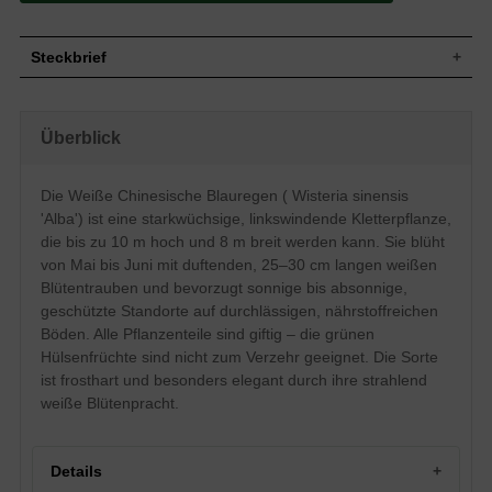
Steckbrief
Starkwüchsige und hochwindende
Kletterpflanze, gut verzweigt,
Wuchs
Überblick
linkswindend, bis zu 10 m hoch und 8 m
breit
Wuchshöhe
bis zu 10 m
Die Weiße Chinesische Blauregen ( Wisteria sinensis
Sommergrün, elliptisch bis eilänglich,
'Alba') ist eine starkwüchsige, linkswindende Kletterpflanze,
unpaarig gefiedert, am Ende zugespitzt,
Blatt
anfangs behaart, später kahl, hellgrün,
die bis zu 10 m hoch und 8 m breit werden kann. Sie blüht
Herbstfärbung gelb, 5 bis 10 cm lang
von Mai bis Juni mit duftenden, 25–30 cm langen weißen
Grüne Hülsenfrüchte, länglich,
Blütentrauben und bevorzugt sonnige bis absonnige,
Frucht
bohnenähnlich, nicht zum Verzehr
geschützte Standorte auf durchlässigen, nährstoffreichen
geeignet
Böden. Alle Pflanzenteile sind giftig – die grünen
Lange, weiße Trauben, 25 bis 30 cm lang,
Blüte
Hülsenfrüchte sind nicht zum Verzehr geeignet. Die Sorte
duftend
ist frosthart und besonders elegant durch ihre strahlend
Blütezeit
Mai bis Juni
weiße Blütenpracht.
Rinde
Braungrau, glatt
Flachwurzler, fleischig, kräftig, sehr
Wurzeln
weitreichend
Details
Durchlässige, frische bis feuchte, lockere
Boden