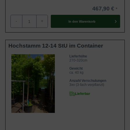
467,90 €
-
+
In den
Warenkorb
Hochstamm 12-14 StU im Container
Lieferhöhe
270-320cm
Gewicht
ca. 40 kg
Anzahl Verschulungen
3xv (3-fach verpflanzt)
Lieferbar