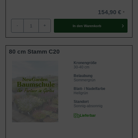
154,90 €
-
+
In den
Warenkorb
80 cm Stamm C20
Kronengröße
30-40 cm
Belaubung
Sommergrün
Blatt- / Nadelfarbe
Hellgrün
Standort
Sonnig-absonnig
Lieferbar