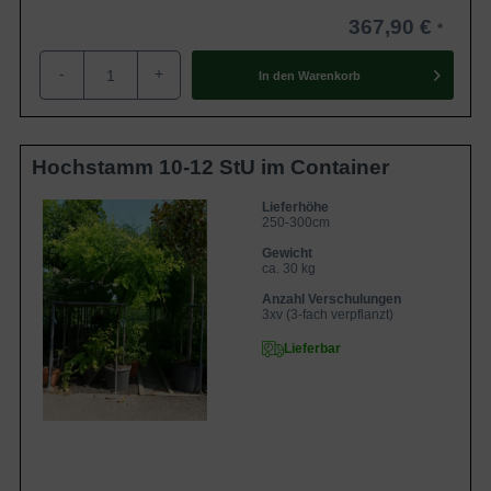
367,90 €
-
+
In den
Warenkorb
Hochstamm 10-12 StU im Container
Lieferhöhe
250-300cm
Gewicht
ca. 30 kg
Anzahl Verschulungen
3xv (3-fach verpflanzt)
Lieferbar