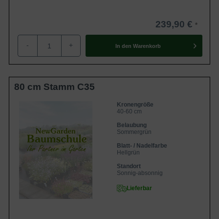
239,90 €
-
+
In den
Warenkorb
80 cm Stamm C35
Kronengröße
40-60 cm
Belaubung
Sommergrün
Blatt- / Nadelfarbe
Hellgrün
Standort
Sonnig-absonnig
Lieferbar