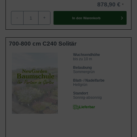
878,90 €
Der Windungssinn des Blauregens ist genetisch festgelegt,
sodass er sich im Gegensatz zu der japanischen Variante
-
+
In den
Warenkorb
immer linkswindend entwickeln wird. Seine Sprossenachse
führt dabei kreisende Bewegungen aus, die sich an der
Richtung des Uhrzeigersinnes orientieren.
700-800 cm C240 Solitär
Wuchsendhöhe
bis zu 10 m
Belaubung
Sommergrün
Blatt- / Nadelfarbe
Hellgrün
Standort
Sonnig-absonnig
Lieferbar