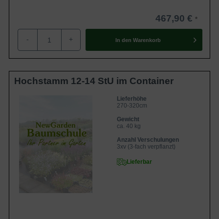
467,90 €
-
+
In den
Warenkorb
Hochstamm 12-14 StU im Container
Lieferhöhe
270-320cm
Gewicht
ca. 40 kg
Anzahl Verschulungen
3xv (3-fach verpflanzt)
Lieferbar