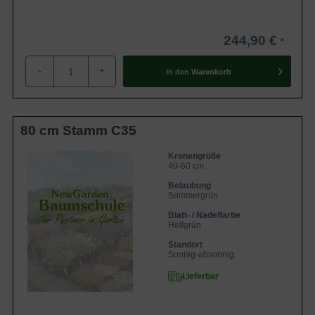
244,90 €
-
+
In den
Warenkorb
80 cm Stamm C35
Kronengröße
40-60 cm
Belaubung
Sommergrün
Blatt- / Nadelfarbe
Hellgrün
Standort
Sonnig-absonnig
Lieferbar