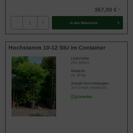
367,90 €
-
+
In den
Warenkorb
Hochstamm 10-12 StU im Container
Lieferhöhe
250-300cm
Gewicht
ca. 30 kg
Anzahl Verschulungen
3xv (3-fach verpflanzt)
Lieferbar