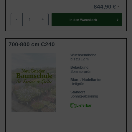
844,90 €
-
+
In den
Warenkorb
700-800 cm C240
Wuchsendhöhe
bis zu 12 m
Belaubung
Sommergrün
Blatt- / Nadelfarbe
Hellgrün
Standort
Sonnig-absonnig
Lieferbar