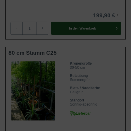
199,90 €
-
+
In den
Warenkorb
80 cm Stamm C25
Kronengröße
30-50 cm
Belaubung
Sommergrün
Blatt- / Nadelfarbe
Hellgrün
Standort
Sonnig-absonnig
Lieferbar