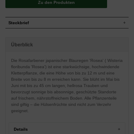
Zu den Produkten
Steckbrief
Starkwüchsige und hochwindende
Wuchs
Kletterpflanze, bis zu 12 m hoch und 8 m
Überblick
breit
Wuchshöhe
bis zu 12 m
Sommergrün, elliptisch bis eilänglich,
Die Rosafarbener japanischer Blauregen 'Rosea' ( Wisteria
Blatt
gefiedert, am Ende zugespitzt, hellgrün,
floribunda 'Rosea') ist eine starkwüchsige, hochwindende
Herbstfärbung gelb, bis zu 8 cm lang
Kletterpflanze, die eine Höhe von bis zu 12 m und eine
Grüne Hülsenfrüchte, bohnenartig, nicht
Frucht
Breite von bis zu 8 m erreichen kann. Sie blüht im Mai bis
zum Verzehr geeignet
Juni mit bis zu 45 cm langen, hellrosa Trauben und
Hellrosa Trauben, Flügel purpur, bis zu 45
Blüte
cm lang
bevorzugt sonnige bis absonnige, geschützte Standorte
auf frischem, nährstoffreichem Boden. Alle Pflanzenteile
Blütezeit
Mai bis Juni
sind giftig – die Hülsenfrüchte sind nicht zum Verzehr
Rinde
Dunkelbraun, leicht gefurcht
geeignet.
Wurzeln
Fleischig, kräftig, sehr weit ausgebreitet
Frischer bis feuchter, nährstoffreicher,
Boden
durchlässiger und lockerer Boden
Details
Standort
Sonnig bis absonnig, geschützt