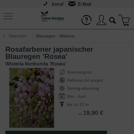
Anruf
Übersicht
Blauregen - Wisteria
Rosafarbener japanischer
Blauregen 'Rosea'
Wisteria floribunda 'Rosea'
Sommergrün
Hellrosa mit purpur
Sonnig-absonnig
Mai - Juni
bis zu 12 m
19,90 €
ab