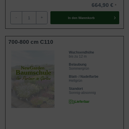
664,90 €
-
+
In den
Warenkorb
700-800 cm C110
Wuchsendhöhe
bis zu 12 m
Belaubung
Sommergrün
Blatt- / Nadelfarbe
Hellgrün
Standort
Sonnig-absonnig
Lieferbar