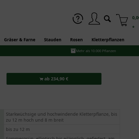
0,0
*
Gräser & Farne
Stauden
Rosen
Kletterpflanzen
Mehr als 10.000 Pflanzen
ab 234,90 €
Starkwüchsige und hochwindende Kletterpflanze, bis
zu 12 m hoch und 8 m breit
bis zu 12 m
Sommergrün, elliptisch bis eilänglich, gefiedert, am