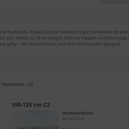
ria floribunda 'Rosea') ist eine starkwüchsige, hochwindende Klet
i bis Juni mit bis zu 45 cm langen, hellrosa Trauben und bevorzugt
ind giftig – die Hülsenfrüchte sind nicht zum Verzehr geeignet.
Stämmchen
(4)
Japanischen Blauregens / Wisteria floribunda ’Rosea‘
mit dem romantischsten Charme und zeichnet sich durch eine rosa
ze
im Zusammenspiel mit ihrem malerischen und raschen Wuchs ei
100-125 cm C2
Wuchsendhöhe
bis zu 12 m
it