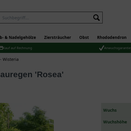
b- & Nadelgehölze
Ziersträucher
Obst
Rhododendron
Kauf auf Rechnung
Anwuchsgarantie
- Wisteria
lauregen 'Rosea'
Wuchs
Wuchshöhe