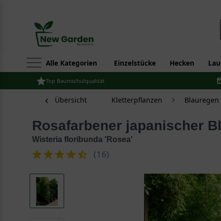
Alle Kategorien
Einzelstücke
Hecken
Lau
Top Baumschulqualität
Übersicht
Kletterpflanzen
Blauregen 
Rosafarbener japanischer B
Wisteria floribunda 'Rosea'
(
16
)