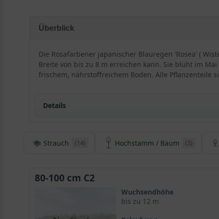
Überblick
Die Rosafarbener japanischer Blauregen 'Rosea' ( Wiste
Breite von bis zu 8 m erreichen kann. Sie blüht im Ma
frischem, nährstoffreichem Boden. Alle Pflanzenteile s
Details
Strauch
Hochstamm / Baum
(14)
(3)
Herkunft und Besonderheiten des Rosafarbenen 
Wisteria floribunda ’Rosea‘ gilt als die
Blauregen-Sorte
prachtvoll in großer Zahl und verleiht der
Kletterpflan
80-100 cm C2
Garten zu einem Highlight macht.
Wuchsendhöhe
bis zu 12 m
Preisgekrönte Züchtung ist eine echte Gartenschönhe