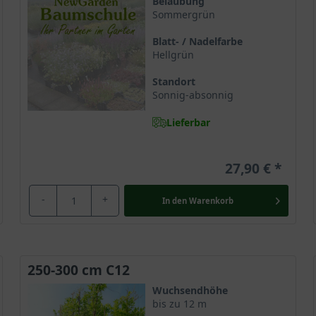
Belaubung
Sommergrün
it dem renommierten Award of Garden Merit der Royal Horticultural
zu einer absoluten Gartenschönheit, die mit einer sensationellen
Blatt- / Nadelfarbe
Hellgrün
Standort
Sonnig-absonnig
panischer Blauregen bereits preisgibt, aus dem japanischen Inselr
Lieferbar
der Gattung
Blauregen
innerhalb der Familie der Fabaceae. Die wun
 und auf Lichtungen, und präsentiert sich dort mit einem sensatio
27,90 €
-
+
In den
Warenkorb
and Wisteria floribunda im Jahre 1860. Sie wurde von George Roge
In Europa gilt sie als die beliebteste Zierpflanze und ist mittler
ersprühen.
250-300 cm C12
Wuchsendhöhe
bis zu 12 m