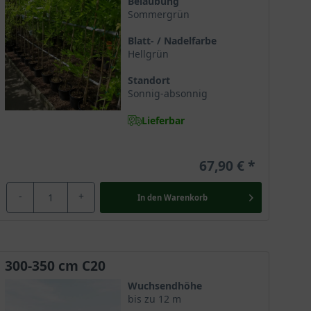
Belaubung
Sommergrün
 Society ausgezeichnet und erfreut sich daher unter
 Optik traumhafte Akzente in den Garten zaubert und
Blatt- / Nadelfarbe
Hellgrün
Standort
Sonnig-absonnig
eich. Sie ist ebenfalls unter den Synonymen Glyzine
Lieferbar
derschöne Kletterpflanze wächst in ihrer Heimat an
nellen Charme, der sie für die Nutzung als Ziergehölz
67,90 €
-
+
In den
Warenkorb
rs Hall in die USA gebracht und erfreut sich seitdem
weile vielerorts in Gärten und Parkanlagen
300-350 cm C20
Wuchsendhöhe
bis zu 12 m