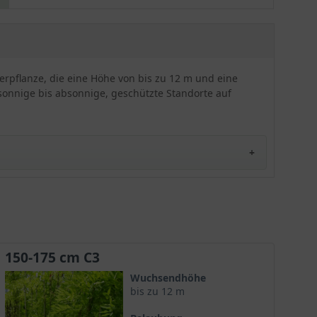
herkömmlichen Blauregen, da die Trauben
rosafarben sind. Ein toller Kontrasterzeuger und
angenehm duftender Blauregen. Wunderbar für
Hauswände, Rankgerüste, Gartenmauern oder
sogar alte Bäume.
terpflanze, die eine Höhe von bis zu 12 m und eine
 sonnige bis absonnige, geschützte Standorte auf
farbene, anmutige Blüte aus. Diese entwickelt sich
ne harmonische Ausstrahlung, die sie in jedem
150-175 cm C3
Wuchsendhöhe
bis zu 12 m