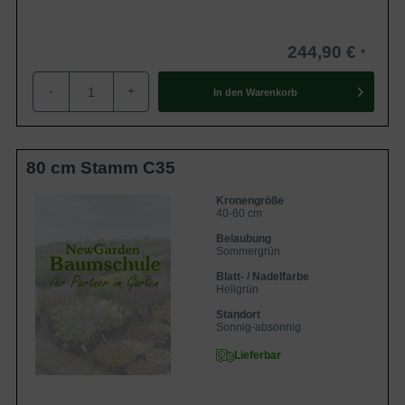
244,90 €
-
+
In den
Warenkorb
80 cm Stamm C35
Kronengröße
40-60 cm
Belaubung
Sommergrün
Blatt- / Nadelfarbe
Hellgrün
Standort
Sonnig-absonnig
Lieferbar