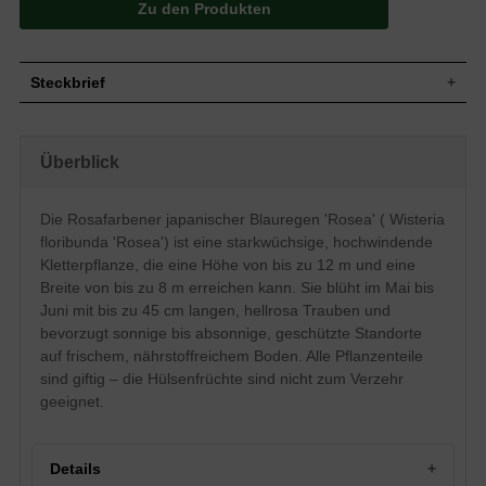
Zu den Produkten
Steckbrief
Starkwüchsige und hochwindende
Wuchs
Kletterpflanze, bis zu 12 m hoch und 8 m
Überblick
breit
Wuchshöhe
bis zu 12 m
Sommergrün, elliptisch bis eilänglich,
Die Rosafarbener japanischer Blauregen 'Rosea' ( Wisteria
Blatt
gefiedert, am Ende zugespitzt, hellgrün,
floribunda 'Rosea') ist eine starkwüchsige, hochwindende
Herbstfärbung gelb, bis zu 8 cm lang
Kletterpflanze, die eine Höhe von bis zu 12 m und eine
Grüne Hülsenfrüchte, bohnenartig, nicht
Frucht
Breite von bis zu 8 m erreichen kann. Sie blüht im Mai bis
zum Verzehr geeignet
Juni mit bis zu 45 cm langen, hellrosa Trauben und
Hellrosa Trauben, Flügel purpur, bis zu 45
Blüte
cm lang
bevorzugt sonnige bis absonnige, geschützte Standorte
auf frischem, nährstoffreichem Boden. Alle Pflanzenteile
Blütezeit
Mai bis Juni
sind giftig – die Hülsenfrüchte sind nicht zum Verzehr
Rinde
Dunkelbraun, leicht gefurcht
geeignet.
Wurzeln
Fleischig, kräftig, sehr weit ausgebreitet
Frischer bis feuchter, nährstoffreicher,
Boden
durchlässiger und lockerer Boden
Details
Standort
Sonnig bis absonnig, geschützt