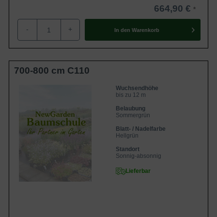
664,90 €
-
+
In den
Warenkorb
700-800 cm C110
Wuchsendhöhe
bis zu 12 m
Belaubung
Sommergrün
Blatt- / Nadelfarbe
Hellgrün
Standort
Sonnig-absonnig
Lieferbar