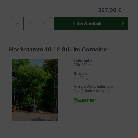
367,90 €
-
+
In den
Warenkorb
Hochstamm 10-12 StU im Container
Lieferhöhe
250-300cm
Gewicht
ca. 30 kg
Anzahl Verschulungen
3xv (3-fach verpflanzt)
Lieferbar