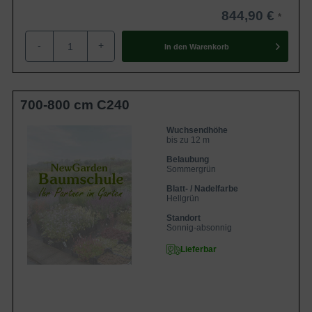
844,90 €
-
+
In den
Warenkorb
700-800 cm C240
Wuchsendhöhe
bis zu 12 m
Belaubung
Sommergrün
Blatt- / Nadelfarbe
Hellgrün
Standort
Sonnig-absonnig
Lieferbar