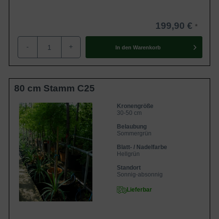
199,90 €
-
+
In den
Warenkorb
80 cm Stamm C25
Kronengröße
30-50 cm
Belaubung
Sommergrün
Blatt- / Nadelfarbe
Hellgrün
Standort
Sonnig-absonnig
Lieferbar