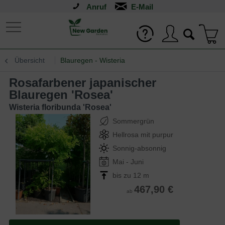
Anruf
Übersicht
Blauregen - Wisteria
Rosafarbener japanischer
Blauregen 'Rosea'
Wisteria floribunda 'Rosea'
Sommergrün
Hellrosa mit purpur
Sonnig-absonnig
Mai - Juni
bis zu 12 m
467,90 €
ab