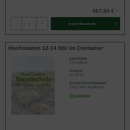
467,90 €
-
+
In den
Warenkorb
Hochstamm 12-14 StU im Container
Lieferhöhe
270-320cm
Gewicht
ca. 40 kg
Anzahl Verschulungen
3xv (3-fach verpflanzt)
Lieferbar