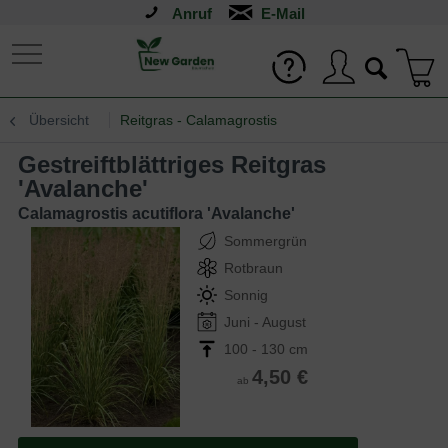
Anruf
Übersicht
Reitgras - Calamagrostis
Gestreiftblättriges Reitgras
'Avalanche'
Calamagrostis acutiflora 'Avalanche'
Sommergrün
Rotbraun
Sonnig
Juni - August
100 - 130 cm
4,50 €
ab