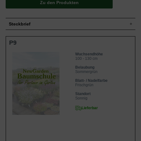
Zu den Produkten
Steckbrief
Grasstaude, aufrecht, horstbildend,
P9
Wuchs
buschig, kompakt, ca. 100 bis 130 cm
hoch und 50 cm breit
Wuchshöhe
100 - 130 cm
Wuchsendhöhe
100 - 130 cm
Sommergrün, linear-lanzettlich, am Ende
zugespitzt, ganzrandig, frischgrün mit
Belaubung
Blatt
weißen Längsstreifen, teilweise rosa
Sommergrün
angehaucht, ca. 100 bis 130 cm lang
Blatt- / Nadelfarbe
Frucht
Karyopse
Frischgrün
Blüte
Rotbraun, ährig, in Rispen zusammen
Standort
Blütezeit
Juni bis August
Sonnig
Wurzeln
Flachwurzler
Lieferbar
Trockene bis frische, durchlässige und
Boden
nahrhafte Untergründe
Standort
Sonnig
Pflanzen pro
4
m²