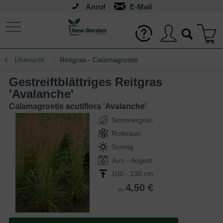
Anruf
Übersicht
Reitgras - Calamagrostis
Gestreiftblättriges Reitgras
'Avalanche'
Calamagrostis acutiflora 'Avalanche'
Sommergrün
Rotbraun
Sonnig
Juni - August
100 - 130 cm
4,50 €
ab