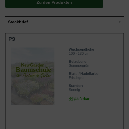
Zu den Produkten
Steckbrief
Grasstaude, aufrecht, horstbildend,
P9
Wuchs
buschig, kompakt, ca. 100 bis 130 cm
hoch und 50 cm breit
Wuchshöhe
100 - 130 cm
Wuchsendhöhe
100 - 130 cm
Sommergrün, linear-lanzettlich, am Ende
zugespitzt, ganzrandig, frischgrün mit
Belaubung
Blatt
weißen Längsstreifen, teilweise rosa
Sommergrün
angehaucht, ca. 100 bis 130 cm lang
Blatt- / Nadelfarbe
Frucht
Karyopse
Frischgrün
Blüte
Rotbraun, ährig, in Rispen zusammen
Standort
Blütezeit
Juni bis August
Sonnig
Wurzeln
Flachwurzler
Lieferbar
Trockene bis frische, durchlässige und
Boden
nahrhafte Untergründe
Standort
Sonnig
Pflanzen pro
4
m²