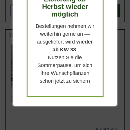
Herbst wieder
-
+
In den
Warenkorb
möglich
Bestellungen nehmen wir
weiterhin gerne an —
125-150 cm C15
ausgeliefert wird
wieder
Wuchsendhöhe
ab KW 38
.
1,5 - 2 m
Nutzen Sie die
Belaubung
Sommergrün
Sommerpause, um sich
Blatt- / Nadelfarbe
Ihre Wunschpflanzen
Frischgrün
schon jetzt zu sichern
Standort
Sonnig
Lieferbar
67,90 €