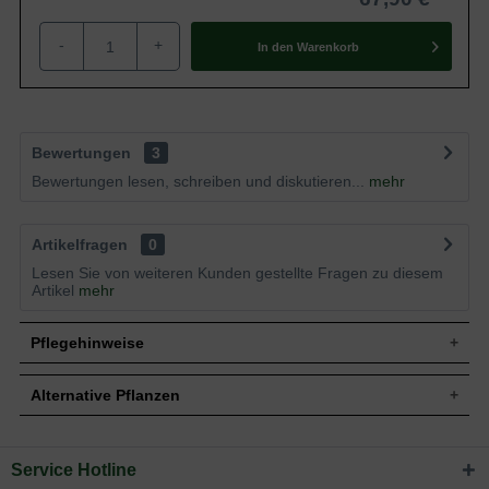
-
+
In den
Warenkorb
Bewertungen
3
Bewertungen lesen, schreiben und diskutieren...
mehr
Artikelfragen
0
Lesen Sie von weiteren Kunden gestellte Fragen zu diesem
Artikel
mehr
Pflegehinweise
Alternative Pflanzen
Pflanz- und Pflegetipps Buddleja davidii 'Reve de
Papillon'® / Sommerflieder 'Reve de Papillon'®
Service Hotline
Sie suchen eine Alternative?
Mit ein paar kleinen Tipps und Tricks kann man