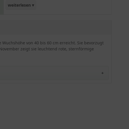
weiterlesen ▾
dekorativ sind die leuchtenden roten
Sternenblüten, die herrliche Farbakzente setzen
und Ihren Garten sowie Ihre Teichanlage definitiv
bereichern. Da der Rote Sumpf-Spaltgriffel nur
bedingt frosthart ist, sollten Sie von einem
ine Wuchshöhe von 40 bis 60 cm erreicht. Sie bevorzugt
Winterschutz Gebrauch machen. Wir empfehlen
November zeigt sie leuchtend rote, sternförmige
Ihnen maximal sieben Pflanzen pro Quadratmeter
zu setzen. Besonders zierend wirkt der Rote
Sumpf-Spaltgriffel, wenn er in kleinen Tuffs von
drei bis fünf Pflanzen bei einem Abstand von 30
bis 40 cm steht. Ein echtes Farbspektakel, das
garantiert auch Sie begeistert!