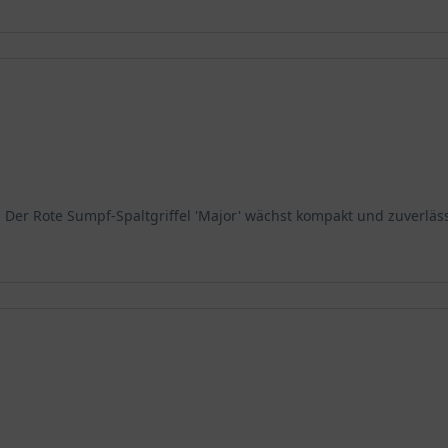
sonders zierend wirkt die Staude, wenn sie in kleinen Tuffs von d
ihre natürliche Schönheit und sorgt für ein harmonisches Gesamt
ende Rolle in jeder Pflanzung.
Major' auszuschöpfen, sind die richtigen Standortfaktoren entsche
Der Rote Sumpf-Spaltgriffel 'Major' wächst kompakt und zuverlässi
llen, etwas geschützten Standort mit sonniger bis halbschattiger 
ionen vor übermäßiger Hitze schützen kann. Als Sumpfpflanze ged
geschützter Platz, etwa vor einer Mauer oder zwischen anderen Sta
rgt für ein Mikroklima, das die Pflanze vor extremen Wetterbedin