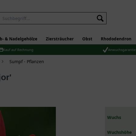
b- & Nadelgehölze
Ziersträucher
Obst
Rhododendron
Kauf auf Rechnung
Anwuchsgarantie
Sumpf - Pflanzen
jor'
Wuchs
Wuchshöhe