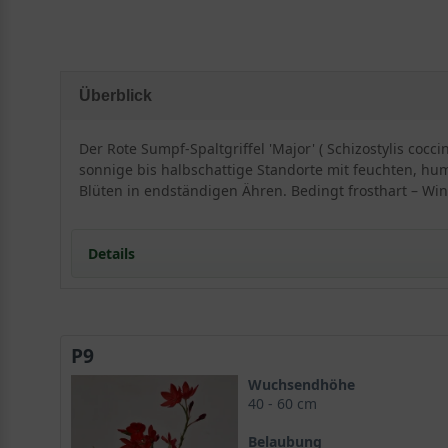
Überblick
Der Rote Sumpf-Spaltgriffel 'Major' ( Schizostylis cocc
sonnige bis halbschattige Standorte mit feuchten, hu
Blüten in endständigen Ähren. Bedingt frosthart – Wi
Details
Portrait des Roten Sumpf-Spaltgriffels 'Major'
Herkunft und Wuchsform
P9
Habitus und Aussehen
Ideale Standortbedingungen
Wuchsendhöhe
Licht und Exposition
40 - 60 cm
Bodenansprüche für Schizostylis coccinea 'Major'
Belaubung