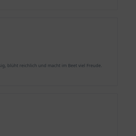
rei bis fünf Exemplaren mit einem Abstand von 30 bis
bild. Die Kombination aus der aufrechten Haltung und
idend. Hier erfahren Sie, welche Lichtverhältnisse und
g, blüht reichlich und macht im Beet viel Freude.
Exposition. Volle Sonne fördert eine üppige
eiht sie am besten in dauerhaft feuchten bis nassen
uden, hilft, kalte Winde abzuhalten und die
gungen bewahrt und ihr ein gesundes Wachstum