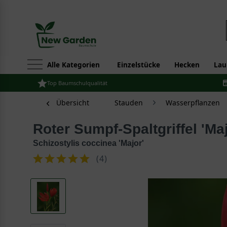
Alle Kategorien
Einzelstücke
Hecken
Lau
Top Baumschulqualität
Übersicht
Stauden
Wasserpflanzen
Roter Sumpf-Spaltgriffel 'Ma
Schizostylis coccinea 'Major'
(
4
)