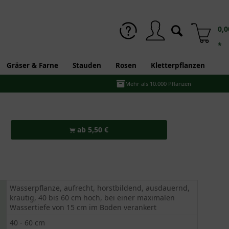
0,0
*
Gräser & Farne
Stauden
Rosen
Kletterpflanzen
Mehr als 10.000 Pflanzen
ab 5,50 €
Wasserpflanze, aufrecht, horstbildend, ausdauernd,
krautig, 40 bis 60 cm hoch, bei einer maximalen
Wassertiefe von 15 cm im Boden verankert
40 - 60 cm