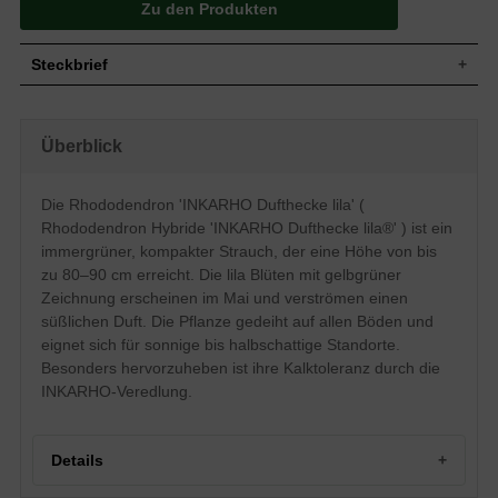
Zu den Produkten
Steckbrief
Kleiner Strauch, aufrecht und
Wuchs
breitbuschig, gut verzweigt und kompakt,
Überblick
bis zu 80 bis 90 cm hoch und ebenso breit
Wuchshöhe
80 - 90 cm
Immergrün, breit-elliptisch, am Ende
Die Rhododendron 'INKARHO Dufthecke lila' (
Blatt
zugespitzt, leicht nach oben gewölbt,
Rhododendron Hybride 'INKARHO Dufthecke lila®' ) ist ein
ledrig, frischgrün, 6 bis 8 cm lang
immergrüner, kompakter Strauch, der eine Höhe von bis
Frucht
Kapselfrucht
zu 80–90 cm erreicht. Die lila Blüten mit gelbgrüner
Zartrosa Knospen, lila Blüten mit
Blüte
Zeichnung erscheinen im Mai und verströmen einen
gelbgrüner Zeichnung, süßlich duftend
süßlichen Duft. Die Pflanze gedeiht auf allen Böden und
Blütezeit
Mai
eignet sich für sonnige bis halbschattige Standorte.
Rinde
Braun
Besonders hervorzuheben ist ihre Kalktole­ranz durch die
Wurzeln
Flachwurzler, dicht verzweigt
INKARHO-Veredlung.
Boden
Gedeiht auf allen Böden
Standort
Sonnig bis halbschattig
Der Rhododendron Hybride 'INKARHO
Details
Dufthecke ®' (Rhododendron 'INKARHO
Dufthecke') begeistert, wie der Name