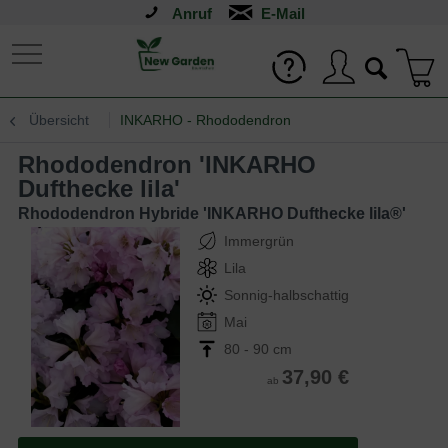
Anruf
Übersicht
INKARHO - Rhododendron
Rhododendron 'INKARHO
Dufthecke lila'
Rhododendron Hybride 'INKARHO Dufthecke lila®'
Immergrün
Lila
Sonnig-halbschattig
Mai
80 - 90 cm
37,90 €
ab