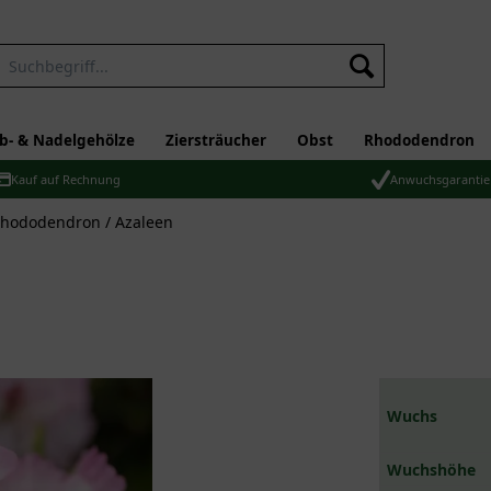
b- & Nadelgehölze
Ziersträucher
Obst
Rhododendron
Kauf auf Rechnung
Anwuchsgarantie
hododendron / Azaleen
Wuchs
Wuchshöhe