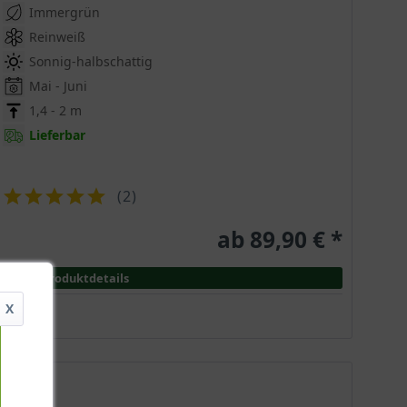
echte und kompakte Wuchsform aufweist. Die Pflanze
Immergrün
Reinweiß
Sonnig-halbschattig
Mai - Juni
aben eine weiße Optik mit rosa Saum sowie eine gelbe
1,4 - 2 m
ort und Klima etwas variieren können.
Lieferbar
(
2
)
Textur. Im Herbst verfärben sich die Blätter zu einem
ab 89,90 € *
Schönheit der Pflanze bei.
ten und Merkmalen. Von der prächtigen Blüte bis hin
er guten Pflege und dem richtigen Standort wird der
Produktdetails
X
gedeihen. Hier sind einige Tipps für den besten