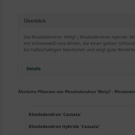
Überblick
Die Rhododendron 'Motyl' ( Rhododendron Hybride 'Moty
mit schneeweiß-rosa Blüten, die einen gelben Schlund
bis halbschattigen Standorten und zeigt gute Winterhä
Details
Ähnliche Pflanzen wie Rhododendron 'Motyl' - Rhodode
Besonderheiten und Eigenschaften vom Rhodode
Der Rhododendron Hybride 'Motyl' ist eine wunderschö
der bemerkenswerten Eigenschaften dieser Pflanze.
Rhododendron 'Cassata'
Rhododendron Hybride 'Cassata'
Wuchshöhe und Wuchsform