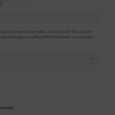
gelbe Zeichnung auf dem oberen Blütenblatt
wirkt die Blüte besonderes abwechslungsreich.
Ihre Zartheit wird durch die leicht gewellten
Säume der Blütenblätter unterstrichen und
verschafft dieser Pflanze ein romantisches
 bis 80 cm erreichen kann. Sie blüht von Mai bis Juni
Aussehen. Das Blattwerk ist hellgrün, glänzend
, durchlässige und nährstoffreiche Böden an sonnigen
und die perfekte Ergänzung zu der strahlenden
Blüte. Mit diesem Rhododendron wird jeder
Garten zu einer echten Augenweide. Er hat eine
gute Winterhärte und ist sehr robust. Gepflanzt
werden kann er in Gruppen, aber auch als
Einzelpflanze in einem Topf. Der Rhododendron
Hybride 'Motyl' bevorzugt nährstoffreiche,
durchlässige Untergründe und sonnige bis
halbschattige Standorte.
en und Merkmale sehr geschätzt wird. Hier sind einige
arsalla'