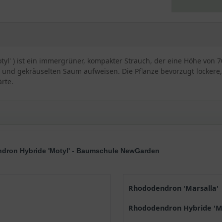
l' ) ist ein immergrüner, kompakter Strauch, der eine Höhe von 70
 und gekräuselten Saum aufweisen. Die Pflanze bevorzugt lockere
rte.
ndron Hybride 'Motyl' - Baumschule NewGarden
ndron Hybride 'Motyl'
ne und beliebte Sorte, die wegen ihrer einzigartigen Eigenschaft
Rhododendron 'Marsalla'
Rhododendron Hybride 'M