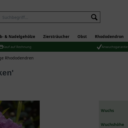
b- & Nadelgehölze
Ziersträucher
Obst
Rhododendron
Kauf auf Rechnung
Anwuchsgarantie
ge Rhododendren
ken'
Wuchs
Wuchshöhe