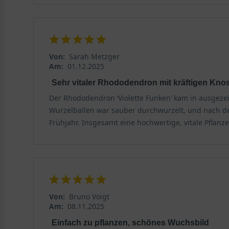
Düngung – wann und wie sollte man düngen?
Der Rhododendron Hybride 'Violette Funken' benötigt 
Von:
Sarah Metzger
Rhododendron-Düngemischung zu verwenden. Dies sollte
Am:
01.12.2025
auch eine zweite Düngung im Sommer durchführen, um
und die Pflanze ausreichend zu bewässern, um eine o
Sehr vitaler Rhododendron mit kräftigen Kno
schwächeren Zweigen führen kann.
Der Rhododendron ‘Violette Funken’ kam in ausgezeic
Wurzelballen war sauber durchwurzelt, und nach de
Gibt es besondere Krankheiten, die den Rhododendron
Frühjahr. Insgesamt eine hochwertige, vitale Pflanz
Der Rhododendron Hybride 'Violette Funken' ist anfäl
einige der häufigsten Krankheiten, die den 'Violette F
Phytophthora-Wurzelfäule
Diese Krankheit tritt auf, wenn der Boden zu nass und 
Von:
Bruno Voigt
Am:
08.11.2025
führt. Zu den Symptomen gehören Gelbfärbung und Abs
vermeiden, sollte der Boden gut durchlässig sein und
Einfach zu pflanzen, schönes Wuchsbild