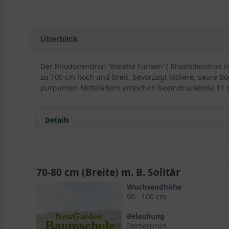
Überblick
Der Rhododendron 'Violette Funken' ( Rhododendron Hyb
zu 100 cm hoch und breit, bevorzugt lockere, saure Bö
purpurnen Mitteladern erreichen beeindruckende 11 c
Details
Besonderheiten und Eigenschaften vom Rhodode
70-80 cm (Breite) m. B. Solitär
Der Rhododendron Hybride 'Violette Funken', auch bek
Wuchsendhöhe
zeichnet sich durch ihre wunderschönen violetten Blüt
90 - 100 cm
Hybride aus verschiedenen Rhododendron-Arten und ein
Belaubung
Immergrün