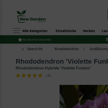
Alle Kategorien
Einzelstücke
Hecken
Lau
Top Baumschulqualität
Übersicht
Rhododendron
Großblumi
Rhododendron 'Violette Fun
Rhododendron Hybride 'Violette Funken'
(
4
)