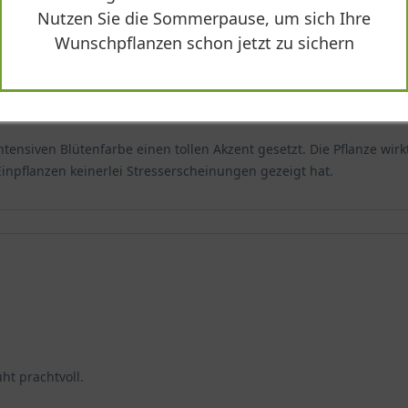
de 'Violette Funken'?
Nutzen Sie die Sommerpause, um sich Ihre
Wunschpflanzen schon jetzt zu sichern
 Regel winterhart und kann Temperaturen von bis zu -18 Grad Celsiu
 werden. Im Winter kann eine leichte Abdeckung mit Reisig oder
ybride 'Violette Funken'
ntensiven Blütenfarbe einen tollen Akzent gesetzt. Die Pflanze wir
usgezeichnete Wahl für Gärten und Landschaftsbau-Projekte. Die Pf
 Einpflanzen keinerlei Stresserscheinungen gezeigt hat.
flanze. Auch als Kübelpflanze auf der Terrasse oder dem Balkon ka
 Wuchsform ist er vielseitig einsetzbar und bietet eine wundersch
dron Hybride 'Violette Funken' zurückschneiden?
in der Regel keinen regelmäßigen Rückschnitt. Wenn jedoch eine K
jahr nach der Blüte erfolgen. Es ist wichtig, dass Sie nur die ab
ht prachtvoll.
Verwenden Sie dafür eine saubere und scharfe Gartenschere und 