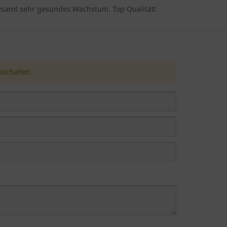
esamt sehr gesundes Wachstum. Top Qualität!
r auf den Blättern des Rhododendrons Flecken verursacht. Die Fle
mgeben. In schweren Fällen können die Blätter absterben. Eine g
nkheit zu vermeiden.
schaltet.
lig für verschiedene Schädlinge, darunter Blattläuse, Spinnmilbe
n. Um Schädlinge zu vermeiden, sollte die Pflanze regelmäßig au
n, um die Schädlinge zu bekämpfen.
es Rhododendron Hybride 'Violette Funken' achten, können Sie si
.