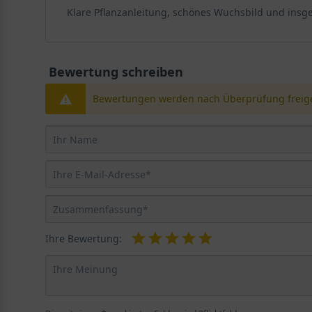
Klare Pflanzanleitung, schönes Wuchsbild und insg
Blattfleckenkrankheit
Diese Krankheit wird durch einen Pilz verursacht, de
und werden von einem gelblichen oder braunen Rand u
Bewertung schreiben
Bewässerung können helfen, das Auftreten dieser Kra
Bewertungen werden nach Überprüfung freige
Schädlinge
Der Rhododendron Hybride 'Violette Funken' ist anfäl
Pflanze schwächen und ihre Gesundheit beeinträchtige
Bei einem Befall können Insektizide eingesetzt werde
Indem Sie auf die Gesundheit und das Wohlbefinden d
und kräftig bleibt und Ihnen jahrelang Freude bereitet
Ihre Bewertung: