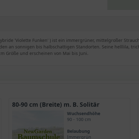
ride 'Violette Funken' ) ist ein immergrüner, mittelgroßer Strau
den an sonnigen bis halbschattigen Standorten. Seine helllila, tr
m Größe und erscheinen von Mai bis Juni.
ndron Hybride 'Violette Funken'
80-90 cm (Breite) m. B. Solitär
annt als Rhododendron 'Violette Funken', ist eine besondere Sorte
Wuchsendhöhe
en mit braunroter Zeichnung aus, die im Frühling und Frühsommer in
90 - 100 cm
e ausgezeichnete Wahl für Gartenliebhaber, die nach einer auffä
Belaubung
Immergrün