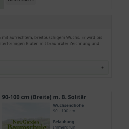
haben eine braunrote Fleckenzeichnung. Durch
die purpurfarbenen Mitteladern wirkt die Blüte
sehr abweschlungsreich. Auffällig sind sie zudem
aufgrund ihrer Größe. Die Blüten werden bis zu
11 cm groß und zeigen sich stets weitgeöffnet. Sie
ch mit aufrechtem, breitbuschigem Wuchs. Er wird bis
sind echter Eyecatcher in jedem Garten. Gerade
ichterförmigen Blüten mit braunroter Zeichnung und
auf dem tiefgrünen Blattwerk wirken die hellen
Blüten sehr intensiv. Der Rhododendron Hybride
'Violette Funken' ist winterhart und robust. Er
kann sowohl als EInzelpflanze, wie auch in
Gruppen eingesetzt werden und bevorzugt
durchlässige und saure Böden.
90-100 cm (Breite) m. B. Solitär
 der Rhododendron-Pflanzenfamilie. Diese Sorte
Wuchsendhöhe
 voller Blüte stehen. Der 'Violette Funken' ist eine
90 - 100 cm
lligen und pflegeleichten Pflanze suchen.
Belaubung
Immergrün