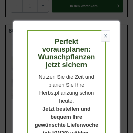
-
+
In den
Warenkorb
80-90 cm (Breite) m. B. Solitär
X
Perfekt
Wuchsendhöhe
bis zu 100 cm
vorausplanen:
Belaubung
Wunschpflanzen
Immergrün
jetzt sichern
Blüte
Hellrosa
Nutzen Sie die Zeit und
Blütezeit
Mai
planen Sie Ihre
Herbstpflanzung schon
Lieferbar
heute.
Jetzt bestellen und
bequem Ihre
gewünschte Lieferwoche
147,90 €