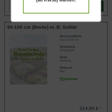
(ab KW38) wählen.
-
+
In den
Warenkorb
90-100 cm (Breite) m. B. Solitär
Wuchsendhöhe
bis zu 100 cm
Belaubung
Immergrün
Blüte
Hellrosa
Blütezeit
Mai
Lieferbar
214,90 €