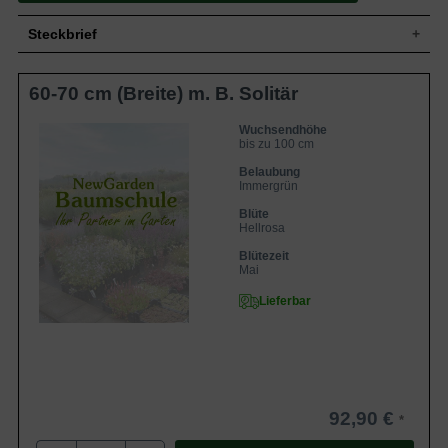
Steckbrief
Wuchshöhe
bis zu 100 cm
60-70 cm (Breite) m. B. Solitär
Blüte
Hellrosa
Blütezeit
Mai
Wuchsendhöhe
Standort
Sonnig-halbschattig
bis zu 100 cm
Belaubung
Immergrün
Blüte
Hellrosa
Blütezeit
Mai
Lieferbar
92,90 €