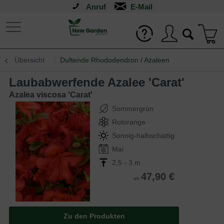
Anruf
Übersicht
Duftende Rhododendron / Azaleen
Laubabwerfende Azalee 'Carat'
Azalea viscosa 'Carat'
Sommergrün
Rotorange
Sonnig-halbschattig
Mai
2,5 - 3 m
47,90 €
ab
Zu den Produkten