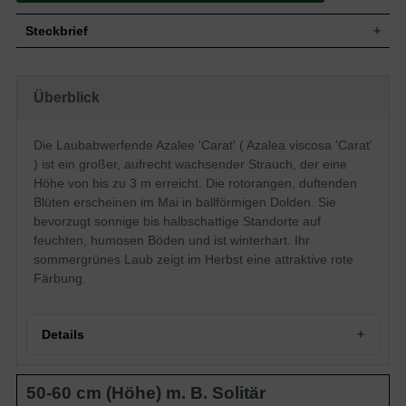
Steckbrief
Großer Strauch, aufrecht, breitbuschig,
Wuchs
gut verzweigt und kompakt, im Alter 250
Überblick
bis 300 cm hoch
Wuchshöhe
2,5 - 3 m
Sommergrün, elliptisch, ledrig, am Ende
Die Laubabwerfende Azalee 'Carat' ( Azalea viscosa 'Carat'
leicht zugespitzt, ganzrandig, glänzend,
) ist ein großer, aufrecht wachsender Strauch, der eine
Blatt
roter Austrieb, dann frischgrün, rote
Herbstfarbe, ca. 6 cm lang und ca. 2 cm
Höhe von bis zu 3 m erreicht. Die rotorangen, duftenden
breit
Blüten erscheinen im Mai in ballförmigen Dolden. Sie
Frucht
Kapselfrucht, nicht zum Verzehr geeignet
bevorzugt sonnige bis halbschattige Standorte auf
Rotorange, mit oranger Fleckzeichnung,
feuchten, humosen Böden und ist winterhart. Ihr
röhrig-trichterförmig, weit geöffnet,
sommergrünes Laub zeigt im Herbst eine attraktive rote
duftend, herausragende Staubgefäße,
Blüte
Färbung.
Einzelblüte ca. 5 cm im Durchmesser, zu
7 bis 10 in endständigen und ballförmigen
Dolden zusammen, reichblühend
Blütezeit
Mai
Details
Rinde
Braun
Wurzeln
Flachwurzler
50-60 cm (Höhe) m. B. Solitär
Feuchte, durchlässige, humose und
Boden