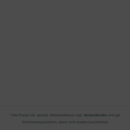
umfangreiche Pflanz- und Pflegeanleitung zum Download
Die Azalea viscosa 'Carat' bevorzugt einen halbschattigen
an, die Sie nachstehend herunterladen können.
Standort, da direkte Sonneneinstrahlung die Pflanze
beschädigen kann. Wenn die Azalee den ganzen Tag in
der prallen Sonne steht, kann sie an Blättern und Blüten
verbrennen.
Was mag die Azalea viscosa 'Carat' / Laubabwerfende
Azalee 'Carat' nicht?
Die Azalea viscosa 'Carat' mag keine Trockenheit,
Staunässe oder starke Winde. Es ist wichtig, die Pflanze
regelmäßig zu gießen, aber nicht zu viel Wasser zu geben,
um Staunässe zu vermeiden. Ein geschützter Standort vor
Windböen ist auch wichtig.
Wie frosthart / winterhart ist die Azalea viscosa 'Carat' /
* Alle Preise inkl. gesetzl. Mehrwertsteuer zzgl.
Versandkosten
und ggf.
Laubabwerfende Azalee 'Carat'?
Nachnahmegebühren, wenn nicht anders beschrieben
Die Azalea viscosa 'Carat' ist winterhart bis etwa -20 Grad