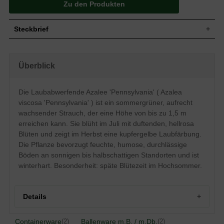
Zu den Produkten
Steckbrief
Mittelgroßer Strauch, aufrecht,
Wuchs
breitbuschig, gut verzweigt und kompakt,
Überblick
bis zu 150 cm hoch und ähnlich breit
Wuchshöhe
bis zu 1,5 m
Sommergrün, elliptisch, ledrig, am Ende
Die Laubabwerfende Azalee 'Pennsylvania' ( Azalea
zugespitzt, glänzend, ganzrandig,
Blatt
viscosa 'Pennsylvania' ) ist ein sommergrüner, aufrecht
frischgrün, im Herbst kupfergelb, ca. 8 cm
lang
wachsender Strauch, der eine Höhe von bis zu 1,5 m
erreichen kann. Sie blüht im Juli mit duftenden, hellrosa
Frucht
Kapselfrucht, nicht zum Verzehr geeignet
Blüten und zeigt im Herbst eine kupfergelbe Laubfärbung.
Hellrosa, orange gezeichnet, duftend,
trichterförmig, lange rosafarbene
Die Pflanze bevorzugt feuchte, humose, durchlässige
Blüte
Staubgefäße, in endständigen Dolden
Böden an sonnigen bis halbschattigen Standorten und ist
zusammen, reichblühend
winterhart. Besonderheit: späte Blütezeit im Hochsommer.
Blütezeit
Juli
Rinde
Braun
Wurzeln
Flachwurzler
Details
Feuchte, humose, durchlässige und
Boden
sandig-lehmige Untergründe
Containerware
Ballenware m.B. / m.Db.
(2)
(2)