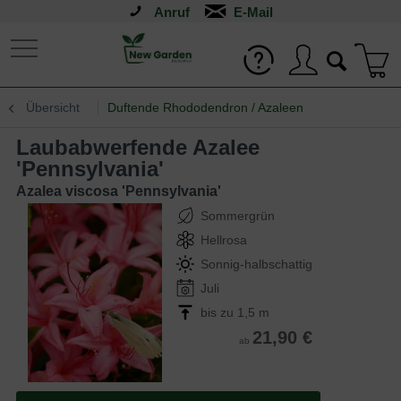
Anruf
Übersicht
Duftende Rhododendron / Azaleen
Laubabwerfende Azalee
'Pennsylvania'
Azalea viscosa 'Pennsylvania'
Sommergrün
Hellrosa
Sonnig-halbschattig
Juli
bis zu 1,5 m
21,90 €
ab