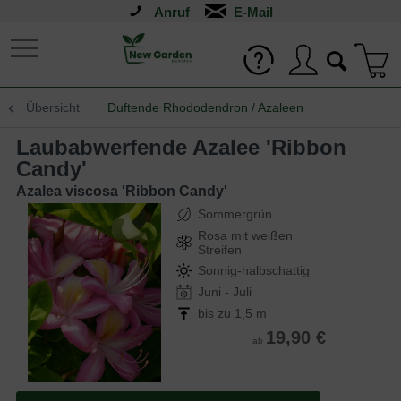
Anruf
Übersicht
Duftende Rhododendron / Azaleen
Laubabwerfende Azalee 'Ribbon
Candy'
Azalea viscosa 'Ribbon Candy'
Sommergrün
Rosa mit weißen
Streifen
Sonnig-halbschattig
Juni - Juli
bis zu 1,5 m
19,90 €
ab