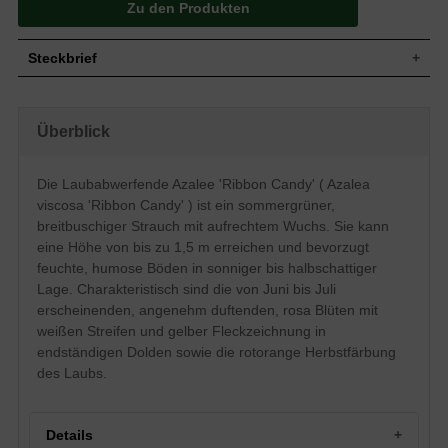
Zu den Produkten
Steckbrief
Mittelgroßer Strauch, aufrecht,
Wuchs
breitbuschig, gut verzweigt und kompakt,
Überblick
bis zu 150 cm hoch und ähnlich breit
Wuchshöhe
bis zu 1,5 m
Sommergrün, elliptisch, ledrig, am Ende
Die Laubabwerfende Azalee 'Ribbon Candy' ( Azalea
zugespitzt, ganzrandig, glänzend,
Blatt
viscosa 'Ribbon Candy' ) ist ein sommergrüner,
tiefgrün, rotorange Herbstfärbung, ca. 5
cm lang und 2 cm breit
breitbuschiger Strauch mit aufrechtem Wuchs. Sie kann
eine Höhe von bis zu 1,5 m erreichen und bevorzugt
Frucht
Kapselfrucht, nicht zum Verzehr geeignet
feuchte, humose Böden in sonniger bis halbschattiger
Rosa, mit weißen Streifen, gelbe
Fleckzeichnung, lang herausragende
Lage. Charakteristisch sind die von Juni bis Juli
Staubgefäße, röhrig-trichterförmig,
erscheinenden, angenehm duftenden, rosa Blüten mit
Blüte
angenehm duftend, purpurrote Knospen,
weißen Streifen und gelber Fleckzeichnung in
zu 18 bis 20 in endständigen Dolden
zusammen, reichblühend
endständigen Dolden sowie die rotorange Herbstfärbung
des Laubs.
Blütezeit
Juni bis Juli
Rinde
Braun
Wurzeln
Flachwurzler
Details
Feuchte, durchlässige, humose und