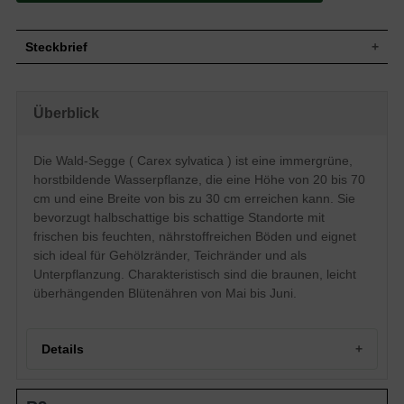
Steckbrief
Wasserpflanze, aufrecht, horstbildend,
Wuchs
ausdauernd, krautig, ca. 20 bis 70 cm
Überblick
hoch und bis zu 30 cm breit
Wuchshöhe
20 - 70 cm
Immergrün, grasgrün, linealisch,
Die Wald-Segge ( Carex sylvatica ) ist eine immergrüne,
Blatt
grasartig, ganzrandig, am Ende
horstbildende Wasserpflanze, die eine Höhe von 20 bis 70
zugespitzt, glatt
cm und eine Breite von bis zu 30 cm erreichen kann. Sie
Frucht
Karyopsen
bevorzugt halbschattige bis schattige Standorte mit
Blüte
Braun, in Ähren, leicht überhängend
frischen bis feuchten, nährstoffreichen Böden und eignet
Blütezeit
Mai bis Juni
sich ideal für Gehölzränder, Teichränder und als
Wurzeln
Rhizombildend
Unterpflanzung. Charakteristisch sind die braunen, leicht
Frische bis feuchte, durchlässige,
überhängenden Blütenähren von Mai bis Juni.
Boden
nährstoffreiche und humose Untergründe
Standort
Halbschattig bis schattig
Pflanzen pro
10
Details
m²
Die Carex sylvatica (Wald-Segge) ist eine
dekorative Pflanze, die sich bestens für
Portrait der Wald-Segge (Carex sylvatica)
Wasserränder und Gehölzränder oder