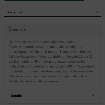
Steckbrief
Wasserpflanze, rosettig, polsterbildend,
an eine Aloe erinnernd, untergetaucht und
Überblick
freischwimmend, lediglich zur Blütezeit die
Wuchs
Wasseroberfläche durchdringend und
trichterförmig aufrecht, 10 bis 15 cm hoch,
ca. 40 cm breit, bei einer Wassertiefe von
Die Krebsschere ( Stratiotes aloides ) ist eine
mindestens 80 cm anpflanzen
freischwimmende Wasserpflanze, die rosettig und
Wuchshöhe
10 - 15 cm
untergetaucht wächst und nur zur Blütezeit von Juni bis
Sommergrün, lineal / schwertförmig, am
Juli die Wasseroberfläche durchdringt. Sie wird 10 bis 15
Ende zugespitzt, gesägter Rand,
cm hoch und ca. 40 cm breit, bevorzugt sonnige bis
Blatt
stachelig, spröde, hart, ledrig, grün bis
halbschattige Standorte bei mindestens 80 cm Wassertiefe
grünbraun, bis zu 40 cm lang und bis zu 4
cm breit
und trägt zur natürlichen Reinigung des Teichwassers bei.
Frucht
Unscheinbar
Charakteristisch sind die schwertförmigen, stacheligen
Weiß, mit hellgelben Fäden,
Blätter, die stark an Aloe erinnern.
schalenförmig, gehen aus einer
Blüte
zweiblättrigen Scheide hervor, die einer
Krebsschere ähnelt, 2 bis 3 cm groß
Details
Blütezeit
Juni bis Juli
Wurzeln
Unverzweigt, lange Ausläufer bildend