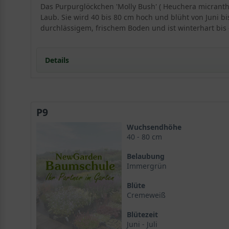
Das Purpurglöckchen 'Molly Bush' ( Heuchera micranth
Laub. Sie wird 40 bis 80 cm hoch und blüht von Juni b
durchlässigem, frischem Boden und ist winterhart bis –
Details
Portrait: Ein ausgezeichnetes Purpurglöckchen
Herkunft und Wuchsform
P9
Ein charaktervoller Habitus
Der ideale Standort für gesundes Wachstum
Wuchsendhöhe
Licht und Exposition
40 - 80 cm
Bodenansprüche der Heuchera 'Molly Bush'
Belaubung
Blütenpracht und Blattschmuck der 'Molly Bush'
Immergrün
Die filigranen Blüten
Blüte
Das dekorative Laubwerk
Cremeweiß
Vielfältige Einsatzmöglichkeiten im Garten
Als kontrastreiche Beetstaude
Blütezeit
Die 'Molly Bush' als Schnittstaude
Juni - Juli