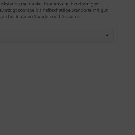
ihrer tollen Eigenschaften wurde die 'Molly Bush'
hmuckstaude mit dunkel braunrotem, herzförmigem
in der Staudensichtung mit ausgezeichnet (***)
evorzugt sonnige bis halbschattige Standorte mit gut
bewertet. Sie entfaltet sich am besten an sonniger
st zu hellblütigen Stauden und Gräsern.
bis halbschattiger Stelle am Gehölzrand, auf der
Freifläche oder auf der Steinanlage. Auch in
Kübeln macht diese Blattschmuck-Staude eine
gute Figur. Achten Sie auf einen Rückschnitt
abgeblühter Stängel bis zum grundständigen
Blattschopf. Es ist kein Rückschnitt im Herbst
notwendig, was einen schönen Winteraspekt
darstellt. An optimalen Standorten ist ansonsten
kaum Pflege nötig. Pflanzen Sie das
Purpurglöckchen in kleinen Tuffs von 3-5 oder bis
10 Pflanzen und mit 7 Pflanzen pro Quadratmeter.
Die Pflanze ist winterhart bis -28,8 Grad Celsius.