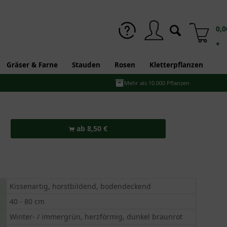
0,0
*
Gräser & Farne
Stauden
Rosen
Kletterpflanzen
Mehr als 10.000 Pflanzen
ab 8,50 €
Kissenartig, horstbildend, bodendeckend
40 - 80 cm
Winter- / immergrün, herzförmig, dunkel braunrot