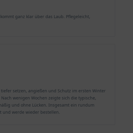
pflanzt wird. Glücklicherweise sind ihre Ansprüche klar
tige Kombination aus Licht und Boden bildet die
kommt ganz klar über das Laub. Pflegeleicht,
ch die Laubfarbe oft am intensivsten, jedoch sollte in
se am Gehölzrand, gedeiht sie ebenfalls hervorragend
t, also lange, schwache Triebe bildet, und die
g tiefer setzen, angießen und Schutz im ersten Winter
m Winter, wird von den Wurzeln nur schlecht vertragen.
l. Nach wenigen Wochen zeigte sich die typische,
passungsfähig, bevorzugt aber einen neutralen Boden.
chmäßig und ohne Lücken. Insgesamt ein rundum
u verbessern. Eine leichte Humusgabe beim Pflanzen
rt und werde wieder bestellen.
tion aus Blüte und Blatt liegt.