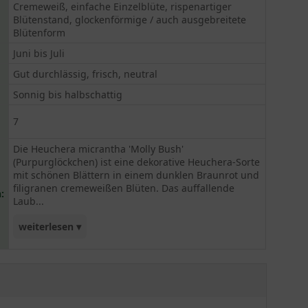
Cremeweiß, einfache Einzelblüte, rispenartiger
Blütenstand, glockenförmige / auch ausgebreitete
Blütenform
Juni bis Juli
Gut durchlässig, frisch, neutral
Sonnig bis halbschattig
7
Die Heuchera micrantha 'Molly Bush'
(Purpurglöckchen) ist eine dekorative Heuchera-Sorte
mit schönen Blättern in einem dunklen Braunrot und
filigranen cremeweißen Blüten. Das auffallende
:
Laub...
weiterlesen ▾
verschönert auch im Winter jeden Garten. Das
Purpurglöckchen macht sich besondern gut in
Kombination mit hellen Blütenstauden oder
Gräsern mit gelbem oder bläulichem Laub. Wegen