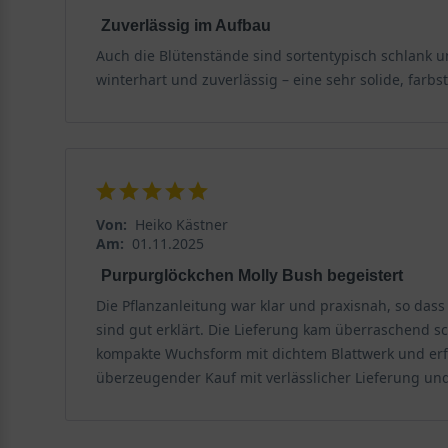
Wie bei vielen Stauden ist der Erfolg mit der 'Molly B
Zuverlässig im Aufbau
definiert und leicht zu erfüllen, sodass auch Gartenn
Auch die Blütenstände sind sortentypisch schlank u
Grundlage für vitale Pflanzen mit intensiver Laubfärb
winterhart und zuverlässig – eine sehr solide, farb
Licht und Exposition
Das Purpurglöckchen 'Molly Bush' bevorzugt einen sonni
heißen Lagen darauf geachtet werden, dass der Boden 
und zeigt hier oft eine etwas frischere Laubfarbe. Vol
Blütenfülle nachlassen kann. Ein Platz mit Morgen- ode
Von:
Heiko Kästner
Am:
01.11.2025
Purpurglöckchen Molly Bush begeistert
Bodenansprüche der Heuchera 'Molly Bush'
Die Pflanzanleitung war klar und praxisnah, so dass 
Der Boden sollte für Heuchera micrantha 'Molly Bush' 
sind gut erklärt. Die Lieferung kam überraschend sch
Ein frischer, also gleichmäßig feuchter, aber nicht na
kompakte Wuchsform mit dichtem Blattwerk und erfr
Schwere Lehmböden sollten daher vor der Pflanzung m
überzeugender Kauf mit verlässlicher Lieferung und
unterstützt die Wasserhaltefähigkeit in sandigen Böde
Ist der Standort optimal gewählt, entfaltet die 'Molly 