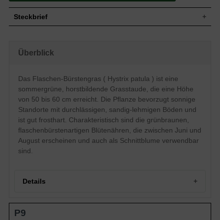
Steckbrief
Grasstaude, aufrecht, horstbildend,
Wuchs
buschig, 50 bis 60 cm hoch und 30 bis 40
Überblick
cm breit
Wuchshöhe
50 - 60 cm
Sommergrün, dunkelgrün, riemen- bis
Das Flaschen-Bürstengras ( Hystrix patula ) ist eine
Blatt
bandförmig, schilfartig, ganzrandig, glatt,
sommergrüne, horstbildende Grasstaude, die eine Höhe
40 bis 50 cm lang
von 50 bis 60 cm erreicht. Die Pflanze bevorzugt sonnige
Braune Karyopsen, sehr zierend, nicht
Frucht
Standorte mit durchlässigen, sandig-lehmigen Böden und
zum Verzehr geeignet
ist gut frosthart. Charakteristisch sind die grünbraunen,
Grünbraun, in flaschenbürstenartigen
Blüte
Ähren
flaschenbürstenartigen Blütenähren, die zwischen Juni und
August erscheinen und auch als Schnittblume verwendbar
Blütezeit
Juni bis August
sind.
Wurzeln
Kriechend
Trockene bis frische, gut durchlässige und
Boden
sandig-lehmige bis kiesig-lehmige
Untergründe
Details
Standort
Sonnig
Pflanzen pro
6
Portrait des Flaschen-Bürstengrases
m²
P9
Herkunft und Wuchsform
Das Hystrix patula (Flaschen-