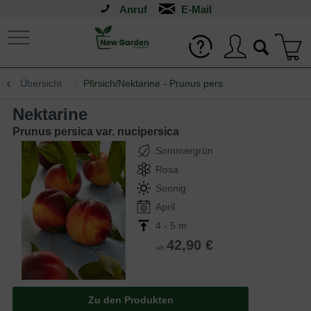
Anruf
Übersicht
Pfirsich/Nektarine - Prunus pers
Nektarine
Prunus persica var. nucipersica
Sommergrün
Rosa
Sonnig
April
4 - 5 m
42,90 €
ab
Zu den Produkten